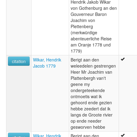
Hendrik Jakob Wikar
von Gothenburg an den
Gouverneur Baron
Joachim von
Plettenberg
(merkwürdige
abenteuerliche Reise
am Oranje 1778 und
1779)
Wikar, Hendrik
Berigt aan den
citation
Jacob 1779
weleedelen gestrengen
Heer Mr Joachim van
Plattenbergh van't
geene my
ondergeteekende
ontmoetis wat ik
gehoord ende gezien
hebbe zeedert dat ik
langs de Groote rivier
op ende needer
gesworven hebbe
Wikar, Hendrik
Berigt aan den