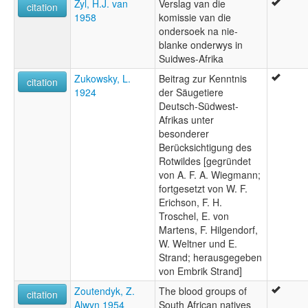
Zyl, H.J. van
Verslag van die
citation
1958
komissie van die
ondersoek na nie-
blanke onderwys in
Suidwes-Afrika
Zukowsky, L.
Beitrag zur Kenntnis
citation
1924
der Säugetiere
Deutsch-Südwest-
Afrikas unter
besonderer
Berücksichtigung des
Rotwildes [gegründet
von A. F. A. Wiegmann;
fortgesetzt von W. F.
Erichson, F. H.
Troschel, E. von
Martens, F. Hilgendorf,
W. Weltner und E.
Strand; herausgegeben
von Embrik Strand]
Zoutendyk, Z.
The blood groups of
citation
Alwyn 1954
South African natives