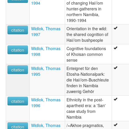
1994
of changing Hai//om
hunter-gatherers in
northern Namibia,
1990-1994
Widlok, Thomas
Orientation in the wild:
citation
1997
the shared cognition of
Hai//om bushpeople
Widlok, Thomas
Cognitive foundations
citation
1998
of Khoisan common
sense
Widlok, Thomas
Enteignet für den
citation
1995
Etosha-Nationalpark:
die Hai//om-Buschleute
finden in Namibia
zuwenig Gehör
Widlok, Thomas
Ethnicity in the post-
citation
1996
apartheid era: a 'San'
case study from
Namibia
Widlok, Thomas
/=Akhoe pragmatics,
citation