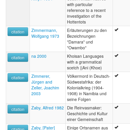
with particular
reference to a recent
investigation of the
Hottentots
Zimmermann,
Erläuterungen zu den
citation
Wolfgang 1973
Bezeichnungen
"Damara" und
"Owambo"
na 2000
Khoisan Languages
citation
with a grammatical
scetch ||Ani (Khoe)
Zimmerer,
Völkermord in Deutsch-
citation
Jürgen and
Südwestafrika: der
Zeller, Joachim
Kolonialkrieg (1904-
2003
1908) in Namibia und
seine Folgen
Zaby, Alfred 1982
Die Reinvasmaker:
citation
Geschichte und Kultur
einer Gemeinschaft
Zaby, [Pater]
Einige Ortsnamen aus
citation