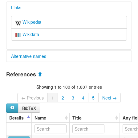
Links
Wikipedia
Wikidata
Alternative names
multitree:
References
⇫
Khoe-Kwadi
Showing 1 to 100 of 1,807 entries
← Previous
1
2
3
4
5
Next →
BibTeX
Details
Name
Title
Any fie