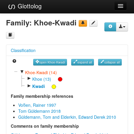
Glottolog
Languages
Family:
Khoe-Kwadi
Families
Language Search
Classification
References
open Khoe-Kwadi
expand all
collapse all
Reference Search
▼
Khoe-Kwadi (14)
►
GlottoScope
Khoe (13)
►
Kwadi
About
Family membership references
Voßen, Rainer 1997
Tom Güldemann 2018
Güldemann, Tom and Elderkin, Edward Derek 2010
Comments on family membership