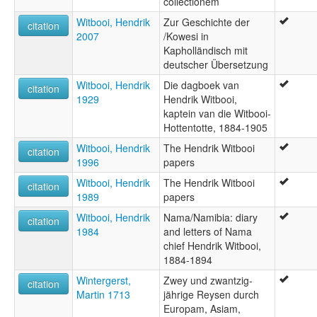
collectionem
Witbooi, Hendrik
Zur Geschichte der
citation
2007
/Kowesi in
Kapholländisch mit
deutscher Übersetzung
Witbooi, Hendrik
Die dagboek van
citation
1929
Hendrik Witbooi,
kaptein van die Witbooi-
Hottentotte, 1884-1905
Witbooi, Hendrik
The Hendrik Witbooi
citation
1996
papers
Witbooi, Hendrik
The Hendrik Witbooi
citation
1989
papers
Witbooi, Hendrik
Nama/Namibia: diary
citation
1984
and letters of Nama
chief Hendrik Witbooi,
1884-1894
Wintergerst,
Zwey und zwantzig-
citation
Martin 1713
jährige Reysen durch
Europam, Asiam,