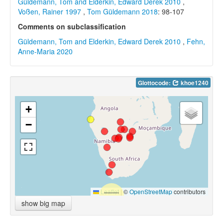
Güldemann, Tom and Elderkin, Edward Derek 2010
,
Voßen, Rainer 1997
,
Tom Güldemann 2018
: 98-107
Comments on subclassification
Güldemann, Tom and Elderkin, Edward Derek 2010
,
Fehn,
Anne-Maria 2020
Glottocode:
khoe1240
+
−
Leaflet
|
©
OpenStreetMap
contributors
show big map