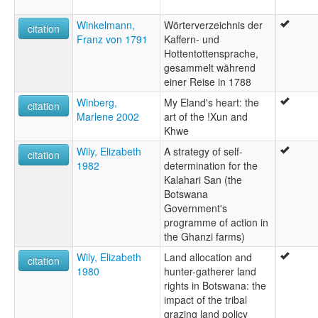
Winkelmann,
Wörterverzeichnis der
citation
Franz von 1791
Kaffern- und
Hottentottensprache,
gesammelt während
einer Reise in 1788
Winberg,
My Eland's heart: the
citation
Marlene 2002
art of the !Xun and
Khwe
Wily, Elizabeth
A strategy of self-
citation
1982
determination for the
Kalahari San (the
Botswana
Government's
programme of action in
the Ghanzi farms)
Wily, Elizabeth
Land allocation and
citation
1980
hunter-gatherer land
rights in Botswana: the
impact of the tribal
grazing land policy