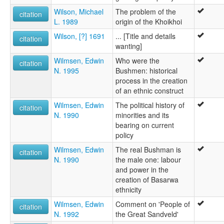
Wilson, Michael
The problem of the
citation
L. 1989
origin of the Khoikhoi
Wilson, [?] 1691
... [Title and details
citation
wanting]
Wilmsen, Edwin
Who were the
citation
N. 1995
Bushmen: historical
process in the creation
of an ethnic construct
Wilmsen, Edwin
The political history of
citation
N. 1990
minorities and its
bearing on current
policy
Wilmsen, Edwin
The real Bushman is
citation
N. 1990
the male one: labour
and power in the
creation of Basarwa
ethnicity
Wilmsen, Edwin
Comment on 'People of
citation
N. 1992
the Great Sandveld'