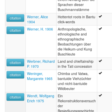
Sprachen dieser
Buschmannstämme
Werner, Alice
Hottentot roots in Bantu
citation
1904
click-words
Werner, H. 1906
Anthropologische,
citation
ethnologische and
ethnographische
Beobachtungen über
die Heikum-und Kung
Buschleute
Werbner, Richard
Land and chieftainship
citation
P. 1970
in the Tati concession
Weninger,
Chimba und Vatwa,
citation
Margarete 1965
bantuide Viehzüchter
und nicht-bantuide
Wildbeuter
Wendt, Wolfgang
Ein
citation
Erich 1975
Rekonstruktionsversuch
der
Besiedlungsgeschichte