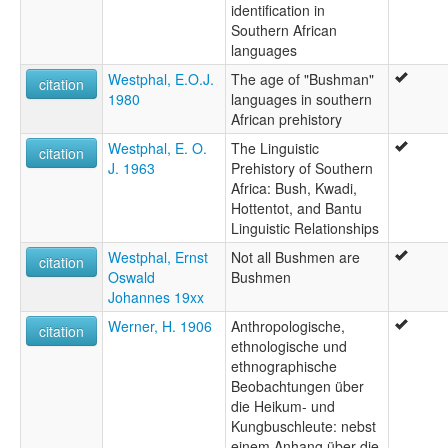
identification in
Southern African
languages
Westphal, E.O.J.
The age of "Bushman"
citation
1980
languages in southern
African prehistory
Westphal, E. O.
The Linguistic
citation
J. 1963
Prehistory of Southern
Africa: Bush, Kwadi,
Hottentot, and Bantu
Linguistic Relationships
Westphal, Ernst
Not all Bushmen are
citation
Oswald
Bushmen
Johannes 19xx
Werner, H. 1906
Anthropologische,
citation
ethnologische und
ethnographische
Beobachtungen über
die Heikum- und
Kungbuschleute: nebst
einem Anhang über die