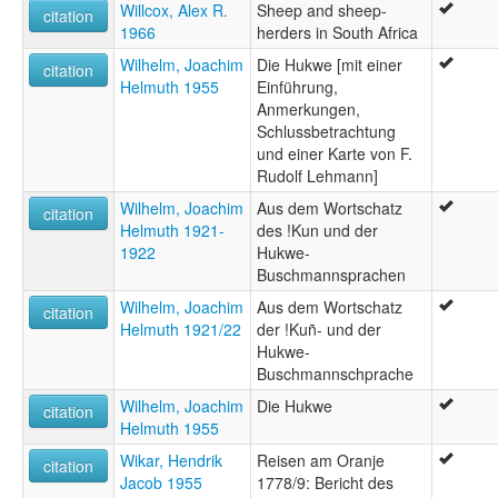
Willcox, Alex R.
Sheep and sheep-
citation
1966
herders in South Africa
Wilhelm, Joachim
Die Hukwe [mit einer
citation
Helmuth 1955
Einführung,
Anmerkungen,
Schlussbetrachtung
und einer Karte von F.
Rudolf Lehmann]
Wilhelm, Joachim
Aus dem Wortschatz
citation
Helmuth 1921-
des !Kun und der
1922
Hukwe-
Buschmannsprachen
Wilhelm, Joachim
Aus dem Wortschatz
citation
Helmuth 1921/22
der !Kuñ- und der
Hukwe-
Buschmannschprache
Wilhelm, Joachim
Die Hukwe
citation
Helmuth 1955
Wikar, Hendrik
Reisen am Oranje
citation
Jacob 1955
1778/9: Bericht des