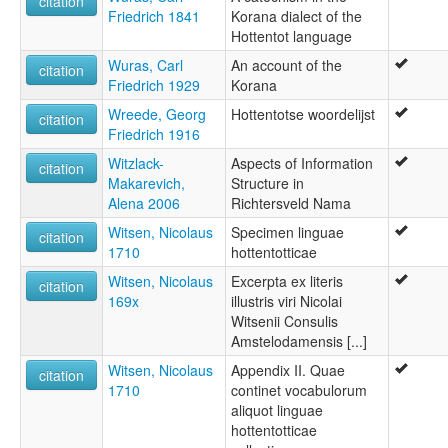
citation
Friedrich 1841
Korana dialect of the
Hottentot language
Wuras, Carl
An account of the
citation
Friedrich 1929
Korana
Wreede, Georg
Hottentotse woordelijst
citation
Friedrich 1916
Witzlack-
Aspects of Information
citation
Makarevich,
Structure in
Alena 2006
Richtersveld Nama
Witsen, Nicolaus
Specimen linguae
citation
1710
hottentotticae
Witsen, Nicolaus
Excerpta ex literis
citation
169x
illustris viri Nicolai
Witsenii Consulis
Amstelodamensis [...]
Witsen, Nicolaus
Appendix II. Quae
citation
1710
continet vocabulorum
aliquot linguae
hottentotticae