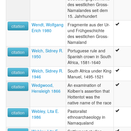
des westlichen Gross-
Namalandes seit dem
15. Jahrhundert
Wendt, Wolfgang
Fragmente aus der Ur-
citation
Erich 1980
und Frühgeschichte
des westlichen Gross-
Namaland
Welch, Sidney R.
Portuguese rule and
citation
1950
Spanish crown in South
Africa, 1581-1640
Welch, Sidney R.
South Africa under King
citation
1946
Manuel, 1495-1521
Wedgwood,
An examination of
citation
Hensleigh 1866
Kolben's assertion that
Hottentot was the
native name of the race
Webley, Lita E.
Pastoralist
citation
1986
ethnoarchaeology in
Namaqualand