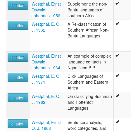
Westphal, Ernst
Supplement: the non-
citation
Oswald
Bantu languages of
Johannes 1956
southern Africa
Westphal, E. O.
A Re-classification of
citation
J. 1962
Southern African Non-
Bantu Languages
Westphal, Ernst
An example of complex
citation
Oswald
language contacts in
Johannes 1964
Ngamiland B.P.
Westphal, E. O.
Click Languages of
citation
J. 1971
Southern and Eastern
Africa
Westphal, E. O.
On classifying Bushman
citation
J. 1962
and Hottentot
Languages
Westphal, Ernst
Sentence analysis,
citation
O. J. 1968
word categories, and