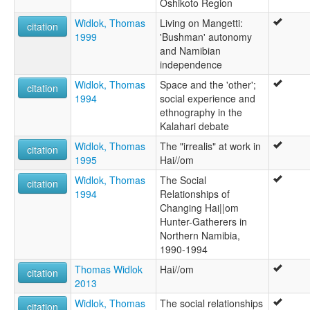
Oshikoto Region
Widlok, Thomas
Living on Mangetti:
citation
1999
'Bushman' autonomy
and Namibian
independence
Widlok, Thomas
Space and the 'other';
citation
1994
social experience and
ethnography in the
Kalahari debate
Widlok, Thomas
The "irrealis" at work in
citation
1995
Hai//om
Widlok, Thomas
The Social
citation
1994
Relationships of
Changing Hai||om
Hunter-Gatherers in
Northern Namibia,
1990-1994
Thomas Widlok
Hai//om
citation
2013
Widlok, Thomas
The social relationships
citation