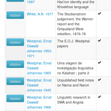
1997
Hai//om identity and the
Khoekhoe language
White, A.N. 1977
The Stockenstrom
citation
judgement, the Warren
report and the
Griqualand West
rebellion, 1876-78
Westphal, Ernst
The E.O.J. Westphal
citation
Oswald
papers
Johannes 1953-
1971
Westphal, Ernst
Uma viagem de
citation
Oswald
investigaçâo linguística
Johannes 1965
no Kalahari ; parte 2
Westphal, Ernst
Unpublished field notes
citation
Oswald
on Nama and Naron
Johannes 1945
Westphal, Ernst
Linguistic research in
citation
Oswald
SWA and Angola
Johannes 1966