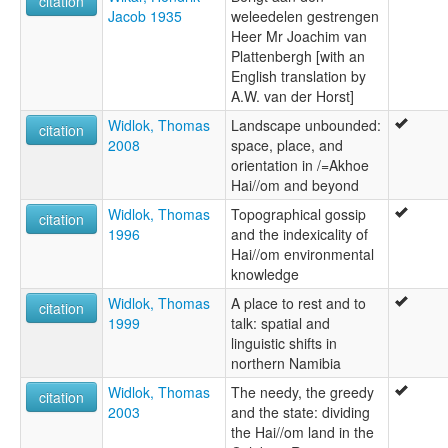
citation
Jacob 1935
weleedelen gestrengen
Heer Mr Joachim van
Plattenbergh [with an
English translation by
A.W. van der Horst]
Widlok, Thomas
Landscape unbounded:
citation
2008
space, place, and
orientation in /=Akhoe
Hai//om and beyond
Widlok, Thomas
Topographical gossip
citation
1996
and the indexicality of
Hai//om environmental
knowledge
Widlok, Thomas
A place to rest and to
citation
1999
talk: spatial and
linguistic shifts in
northern Namibia
Widlok, Thomas
The needy, the greedy
citation
2003
and the state: dividing
the Hai//om land in the