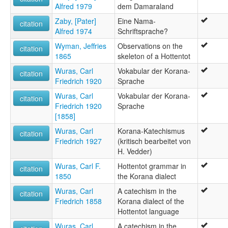
Alfred 1979
dem Damaraland
Zaby, [Pater]
Eine Nama-
citation
Alfred 1974
Schriftsprache?
Wyman, Jeffries
Observations on the
citation
1865
skeleton of a Hottentot
Wuras, Carl
Vokabular der Korana-
citation
Friedrich 1920
Sprache
Wuras, Carl
Vokabular der Korana-
citation
Friedrich 1920
Sprache
[1858]
Wuras, Carl
Korana-Katechismus
citation
Friedrich 1927
(kritisch bearbeitet von
H. Vedder)
Wuras, Carl F.
Hottentot grammar in
citation
1850
the Korana dialect
Wuras, Carl
A catechism in the
citation
Friedrich 1858
Korana dialect of the
Hottentot language
Wuras, Carl
A catechism in the