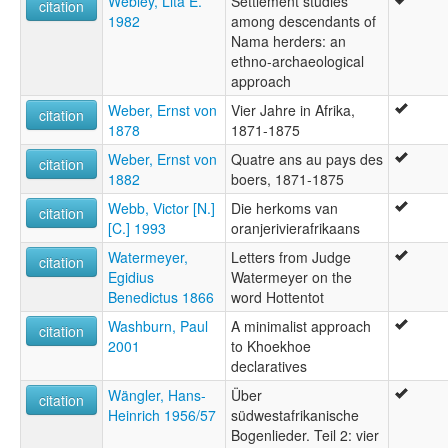
Webley, Lita E.
Settlement studies
citation
1982
among descendants of
Nama herders: an
ethno-archaeological
approach
Weber, Ernst von
Vier Jahre in Afrika,
citation
1878
1871-1875
Weber, Ernst von
Quatre ans au pays des
citation
1882
boers, 1871-1875
Webb, Victor [N.]
Die herkoms van
citation
[C.] 1993
oranjerivierafrikaans
Watermeyer,
Letters from Judge
citation
Egidius
Watermeyer on the
Benedictus 1866
word Hottentot
Washburn, Paul
A minimalist approach
citation
2001
to Khoekhoe
declaratives
Wängler, Hans-
Über
citation
Heinrich 1956/57
südwestafrikanische
Bogenlieder. Teil 2: vier