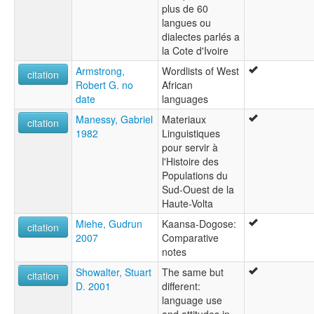
plus de 60
langues ou
dialectes parlés a
la Cote d'Ivoire
Armstrong,
Wordlists of West
citation
Robert G. no
African
date
languages
Manessy, Gabriel
Materiaux
citation
1982
Linguistiques
pour servir à
l'Histoire des
Populations du
Sud-Ouest de la
Haute-Volta
Miehe, Gudrun
Kaansa-Dogose:
citation
2007
Comparative
notes
Showalter, Stuart
The same but
citation
D. 2001
different:
language use