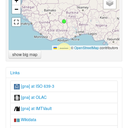
+
−
Leaflet
|
©
OpenStreetMap
contributors
show big map
Links
[gna] at ISO 639-3
[gna] at OLAC
[gna] at IMTVault
Wikidata