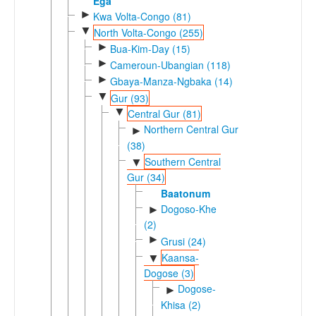
Ega
►
Kwa Volta-Congo (81)
▼
North Volta-Congo (255)
►
Bua-Kim-Day (15)
►
Cameroun-Ubangian (118)
►
Gbaya-Manza-Ngbaka (14)
▼
Gur (93)
▼
Central Gur (81)
Northern Central Gur
►
(38)
Southern Central
▼
Gur (34)
Baatonum
Dogoso-Khe
►
(2)
►
Grusi (24)
Kaansa-
▼
Dogose (3)
Dogose-
►
Khisa (2)