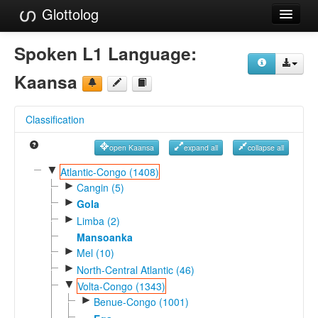
Glottolog
Languages
Spoken L1 Language:
Families
Kaansa
Language Search
Classification
References
open Kaansa
expand all
collapse all
Reference Search
▼
Atlantic-Congo (1408)
►
GlottoScope
Cangin (5)
►
Gola
About
►
Limba (2)
Mansoanka
►
Mel (10)
►
North-Central Atlantic (46)
▼
Volta-Congo (1343)
►
Benue-Congo (1001)