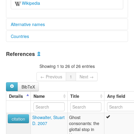
Wikipedia
Alternative names
Countries
lexvo:
Kaansa [en]
Burkina Faso [BF]
multitree:
References
⇫
Gan
Gane
Showing 1 to 26 of 26 entries
Gã
Kaan
← Previous
1
Next →
Kaansa
BibTeX
Kaanse
Kan
Details
Name
Title
Any field
Kpɔdɔɣo
Kãasa
Padorho
Showalter, Stuart
Ghost
citation
D. 2007
consonants: the
glottal stop in