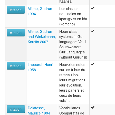
Kaansa
Miehe, Gudrun
Les classes
citation
1994
nominales en
kpatɔgɔ et en khi
(komono)
Miehe, Gudrun
Noun class
citation
and Winkelmann,
systems in Gur
Kerstin 2007
languages: Vol. I
Southwestern
Gur Languages
(without Gurunsi)
Labouret, Henri
Nouvelles notes
citation
1958
sur les tribus du
rameau lobi:
leurs migrations,
leur évolution,
leurs parlers et
ceux de leurs
voisins
Delafosse,
Vocabulaires
citation
Maurice 1904
Comparatifs de