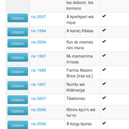
les doboré, les
komono
na 2007
Á kperkperi wá
citation
mɩ́ɲa
na 1994
A karaŋ Kãasa
citation
na 2004
Kɛrɩ sɩ̂ɩ mamaŋ
citation
nɩ́nɩ́ mɩ́ɩna
na 1997
Mɩ mamamma
citation
tɩ'nɛɛsɛ
na 1999
Farma Assoro
citation
Brice [trial ed.]
na 1997
Nʋ́mbɩ wá
citation
khãmarga
na 2007
Táwóonso
citation
na 2006
Kɩ̃mmɩ kpɔ́ˀrɩ wá
citation
heˀro
na 2006
Á kɛ́ŋgɩ kpɩrsa
citation