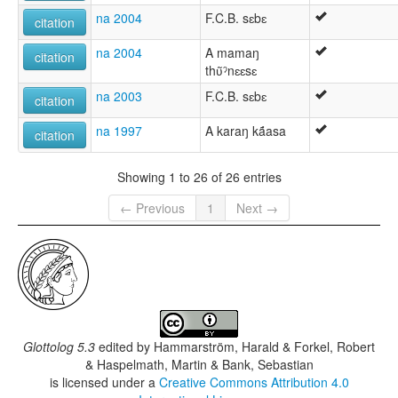
na 2004
F.C.B. sɛbɛ
citation
na 2004
A mamaŋ
citation
thʋ̃ˀnɛɛsɛ
na 2003
F.C.B. sɛbɛ
citation
na 1997
A karaŋ ká̃asa
citation
Showing 1 to 26 of 26 entries
← Previous
1
Next →
Glottolog 5.3
edited by
Hammarström, Harald & Forkel, Robert
& Haspelmath, Martin & Bank, Sebastian
is licensed under a
Creative Commons Attribution 4.0