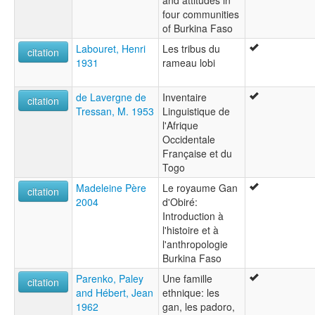
and attitudes in
four communities
of Burkina Faso
Labouret, Henri
Les tribus du
citation
1931
rameau lobi
de Lavergne de
Inventaire
citation
Tressan, M. 1953
Linguistique de
l'Afrique
Occidentale
Française et du
Togo
Madeleine Père
Le royaume Gan
citation
2004
d'Obiré:
Introduction à
l'histoire et à
l'anthropologie
Burkina Faso
Parenko, Paley
Une famille
citation
and Hébert, Jean
ethnique: les
1962
gan, les padoro,