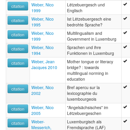
Weber, Nico
Lëtzebuergesch und
citation
1999
Englisch
Weber, Nico
Ist Lëtzebuergesch eine
citation
1995
bedrohte Sprache?
Weber, Nico
Multilingualism and
citation
1999
Government in Luxemburg
Weber, Nico
Sprachen und ihre
citation
1994
Funktionen in Luxemburg
Weber, Jean
Mother tongue or literacy
citation
Jacques 2010
bridge? : towards
multilingual norming in
education
Weber, Nico
Bref apercu sur la
citation
2002
lexicographie du
luxembourgeois
Weber, Nico
"Angelsächsisches" im
citation
2005
Lëtzebuergeschen
Weber-
Luxemburgisch als
citation
Messerich,
Fremdsprache (LAF)