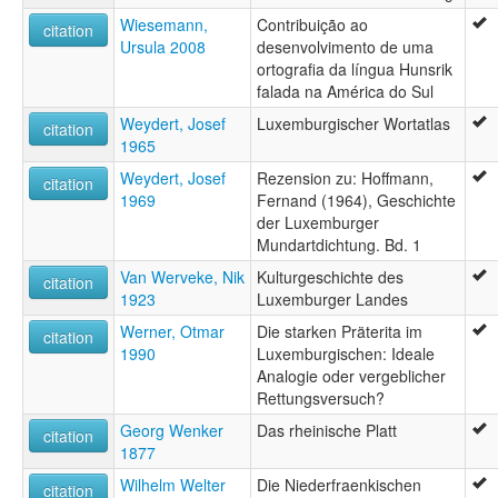
Wiesemann,
Contribuição ao
citation
Ursula 2008
desenvolvimento de uma
ortografia da língua Hunsrik
falada na América do Sul
Weydert, Josef
Luxemburgischer Wortatlas
citation
1965
Weydert, Josef
Rezension zu: Hoffmann,
citation
1969
Fernand (1964), Geschichte
der Luxemburger
Mundartdichtung. Bd. 1
Van Werveke, Nik
Kulturgeschichte des
citation
1923
Luxemburger Landes
Werner, Otmar
Die starken Präterita im
citation
1990
Luxemburgischen: Ideale
Analogie oder vergeblicher
Rettungsversuch?
Georg Wenker
Das rheinische Platt
citation
1877
Wilhelm Welter
Die Niederfraenkischen
citation