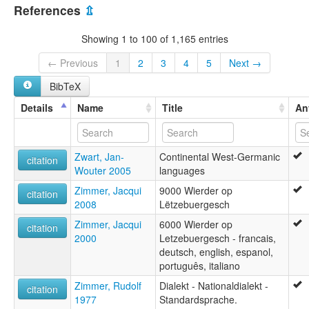
glottolog:
References
⇫
High Franconian
Showing 1 to 100 of 1,165 entries
← Previous
1
2
3
4
5
Next →
BibTeX
Details
Name
Title
An
Zwart, Jan-
Continental West-Germanic
citation
Wouter 2005
languages
Zimmer, Jacqui
9000 Wierder op
citation
2008
Lëtzebuergesch
Zimmer, Jacqui
6000 Wierder op
citation
2000
Letzebuergesch - francais,
deutsch, english, espanol,
português, italiano
Zimmer, Rudolf
Dialekt - Nationaldialekt -
citation
1977
Standardsprache.