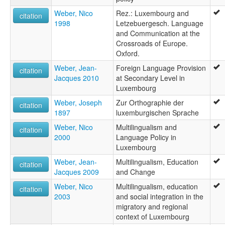
Weber, Nico
Rez.: Luxembourg and
citation
1998
Letzebuergesch. Language
and Communication at the
Crossroads of Europe.
Oxford.
Weber, Jean-
Foreign Language Provision
citation
Jacques 2010
at Secondary Level in
Luxembourg
Weber, Joseph
Zur Orthographie der
citation
1897
luxemburgischen Sprache
Weber, Nico
Multilingualism and
citation
2000
Language Policy in
Luxembourg
Weber, Jean-
Multilingualism, Education
citation
Jacques 2009
and Change
Weber, Nico
Multilingualism, education
citation
2003
and social integration in the
migratory and regional
context of Luxembourg