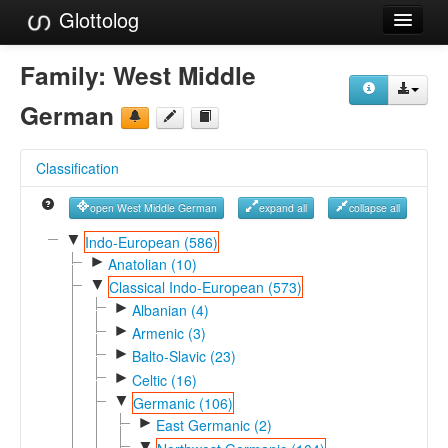
Glottolog
Languages
Family:
West Middle
Families
German
Language Search
Classification
References
open West Middle German
expand all
collapse all
Reference Search
▼
Indo-European (586)
►
GlottoScope
Anatolian (10)
▼
Classical Indo-European (573)
About
►
Albanian (4)
►
Armenic (3)
►
Balto-Slavic (23)
►
Celtic (16)
▼
Germanic (106)
►
East Germanic (2)
▼