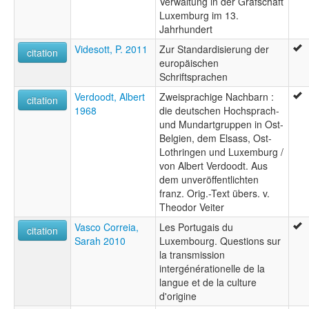
Verwaltung in der Grafschaft
Luxemburg im 13.
Jahrhundert
Videsott, P. 2011
Zur Standardisierung der
citation
europäischen
Schriftsprachen
Verdoodt, Albert
Zweisprachige Nachbarn :
citation
1968
die deutschen Hochsprach-
und Mundartgruppen in Ost-
Belgien, dem Elsass, Ost-
Lothringen und Luxemburg /
von Albert Verdoodt. Aus
dem unveröffentlichten
franz. Orig.-Text übers. v.
Theodor Veiter
Vasco Correia,
Les Portugais du
citation
Sarah 2010
Luxembourg. Questions sur
la transmission
intergénérationelle de la
langue et de la culture
d'origine