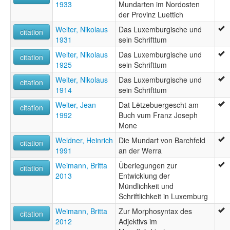
1933
Mundarten im Nordosten
der Provinz Luettich
Welter, Nikolaus
Das Luxemburgische und
citation
1931
sein Schrifttum
Welter, Nikolaus
Das Luxemburgische und
citation
1925
sein Schrifttum
Welter, Nikolaus
Das Luxemburgische und
citation
1914
sein Schrifttum
Welter, Jean
Dat Lëtzebuergescht am
citation
1992
Buch vum Franz Joseph
Mone
Weldner, Heinrich
Die Mundart von Barchfeld
citation
1991
an der Werra
Weimann, Britta
Überlegungen zur
citation
2013
Entwicklung der
Mündlichkeit und
Schriftlichkeit in Luxemburg
Weimann, Britta
Zur Morphosyntax des
citation
2012
Adjektivs im