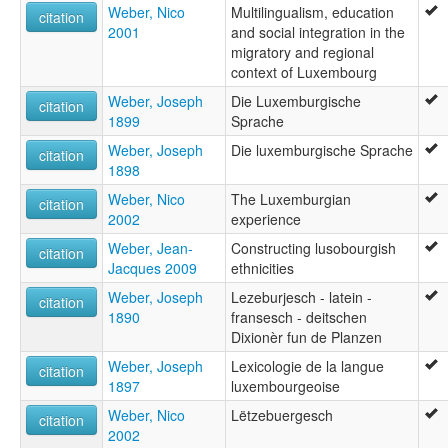
Weber, Nico
Multilingualism, education
citation
2001
and social integration in the
migratory and regional
context of Luxembourg
Weber, Joseph
Die Luxemburgische
citation
1899
Sprache
Weber, Joseph
Die luxemburgische Sprache
citation
1898
Weber, Nico
The Luxemburgian
citation
2002
experience
Weber, Jean-
Constructing lusobourgish
citation
Jacques 2009
ethnicities
Weber, Joseph
Lezeburjesch - latein -
citation
1890
fransesch - deitschen
Dixionèr fun de Planzen
Weber, Joseph
Lexicologie de la langue
citation
1897
luxembourgeoise
Weber, Nico
Lëtzebuergesch
citation
2002