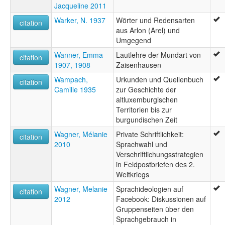
Jacqueline 2011
Warker, N. 1937
Wörter und Redensarten
citation
aus Arlon (Arel) und
Umgegend
Wanner, Emma
Lautlehre der Mundart von
citation
1907, 1908
Zaisenhausen
Wampach,
Urkunden und Quellenbuch
citation
Camille 1935
zur Geschichte der
altluxemburgischen
Territorien bis zur
burgundischen Zeit
Wagner, Mélanie
Private Schriftlichkeit:
citation
2010
Sprachwahl und
Verschriftlichungsstrategien
in Feldpostbriefen des 2.
Weltkriegs
Wagner, Melanie
Sprachideologien auf
citation
2012
Facebook: Diskussionen auf
Gruppenseiten über den
Sprachgebrauch in