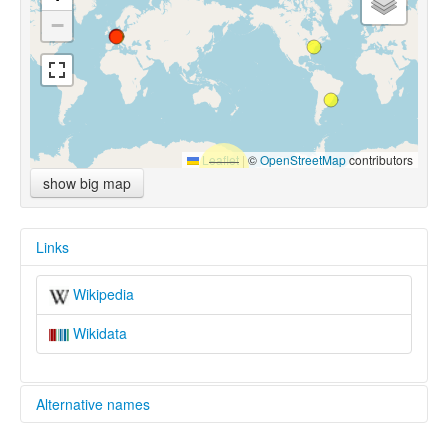
−
Leaflet
|
©
OpenStreetMap
contributors
show big map
Links
Wikipedia
Wikidata
Alternative names