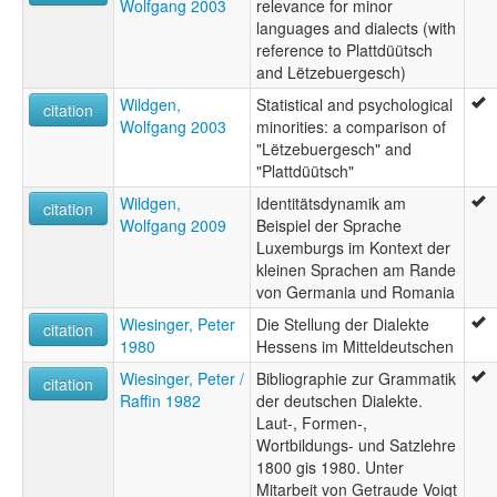
Wolfgang 2003
relevance for minor
languages and dialects (with
reference to Plattdüütsch
and Lëtzebuergesch)
Wildgen,
Statistical and psychological
citation
Wolfgang 2003
minorities: a comparison of
"Lëtzebuergesch" and
"Plattdüütsch"
Wildgen,
Identitätsdynamik am
citation
Wolfgang 2009
Beispiel der Sprache
Luxemburgs im Kontext der
kleinen Sprachen am Rande
von Germania und Romania
Wiesinger, Peter
Die Stellung der Dialekte
citation
1980
Hessens im Mitteldeutschen
Wiesinger, Peter /
Bibliographie zur Grammatik
citation
Raffin 1982
der deutschen Dialekte.
Laut-, Formen-,
Wortbildungs- und Satzlehre
1800 gis 1980. Unter
Mitarbeit von Getraude Voigt