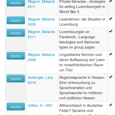
Wagner, Melanie
Private literacies - strategies
citation
2011
for writing Luxembourgish in
World War II
Wagner, Melanie
Lesenlernen: die Situation in
citation
2009
Luxemburg
Wagner, Melanie
Luxembourgish on
citation
2011
Facebook : Language
ideologies and discourse
types on group pages
Wagner, Melanie
Linguistische Normen und
citation
2008
deren Auffassung von Laien
im moselfränkischen Raum
um Trier
Vorberger, Lars
Regionalsprache in Hessen:
citation
2019
Eine Untersuchung zu
Sprachvariation und
Sprachwandel im mittleren
und südlichen Hessen
Völker, H. 1997
Altfranzösisch in deutscher
citation
Feder? Sprache und