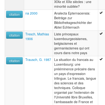
XIXe et XXe siècles : une
minorité oubliée?
na 2000
Analecta Epternacensia:
citation
Beiträge zur
Bibliotheksgeschichte der
Abtei Echternach
Tresch, Mathias
Liste princepaux
citation
1906
luxembourgeoisismes,
belgiscismes et
germaniscismes qui ont
cours dans notre pays
Trausch, G. 1987
La situation du francais au
citation
Luxembourg: une
prééminence précaire dans
un pays d'expression
trilingue. Le francais, langue
des sciences et des
techniques. Colloque
organisé par l'extension de
l'Université libre Bruxelles,
l'ambassade de France et