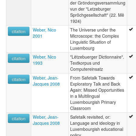
der Gröndongsversammlung
vun der "Letzeburger
Sprôchgesellschaft" (22. Mê
1924)
Weber, Nico
The Universe under the
citation
2001
Microscope: the Complex
Linguistic Situation of
Luxembourg
Weber, Nico
"Lëtzebuerger Dictionnaire".
citation
1993
Textkorpus und
Computereinsatz
Weber, Jean-
From Safetalk Towards
citation
Jacques 2008
Exploratory Talk and Back
Again: Missed Opportunities
in a Multilingual
Luxembourgish Primary
Classroom
Weber, Jean-
Safetalk revisited, or:
citation
Jacques 2008
Language and ideology in
Luxembourgish educational
policy