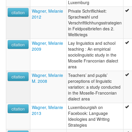
Luxemburg
Wagner, Melanie
Private Schriflichkeit:
citation
2012
Sprachwahl und
Verschriftlichhungsstrategien
in Feldpostbriefen des 2.
Weltkriegs
Wagner, Melanie
Lay linguistics and school
citation
2009
teaching : An empirical
sociolinguistic study in the
Moselle Franconian dialect
area
Wagner, Melanie
Teachers’ and pupils’
citation
M. 2008
perceptions of linguistic
variation: a study conducted
in the Moselle-Franconian
dialect area
Wagner, Melanie
Luxembourgish on
citation
2013
Facebook: Language
Ideologies and Writing
Strategies