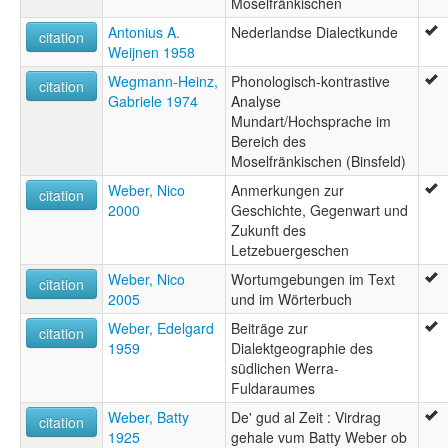
Moselfränkischen
Antonius A.
Nederlandse Dialectkunde
citation
Weijnen 1958
Wegmann-Heinz,
Phonologisch-kontrastive
citation
Gabriele 1974
Analyse
Mundart/Hochsprache im
Bereich des
Moselfränkischen (Binsfeld)
Weber, Nico
Anmerkungen zur
citation
2000
Geschichte, Gegenwart und
Zukunft des
Letzebuergeschen
Weber, Nico
Wortumgebungen im Text
citation
2005
und im Wörterbuch
Weber, Edelgard
Beiträge zur
citation
1959
Dialektgeographie des
südlichen Werra-
Fuldaraumes
Weber, Batty
De' gud al Zeit : Virdrag
citation
1925
gehale vum Batty Weber ob