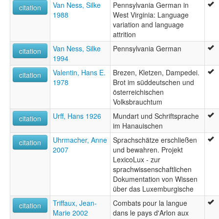
Van Ness, Silke
Pennsylvania German in
citation
1988
West Virginia: Language
variation and language
attrition
Van Ness, Silke
Pennsylvania German
citation
1994
Valentin, Hans E.
Brezen, Kletzen, Dampedei.
citation
1978
Brot im süddeutschen und
österreichischen
Volksbrauchtum
Urff, Hans 1926
Mundart und Schriftsprache
citation
im Hanauischen
Uhrmacher, Anne
Sprachschätze erschließen
citation
2007
und bewahren. Projekt
LexicoLux - zur
sprachwissenschaftlichen
Dokumentation von Wissen
über das Luxemburgische
Triffaux, Jean-
Combats pour la langue
citation
Marie 2002
dans le pays d'Arlon aux