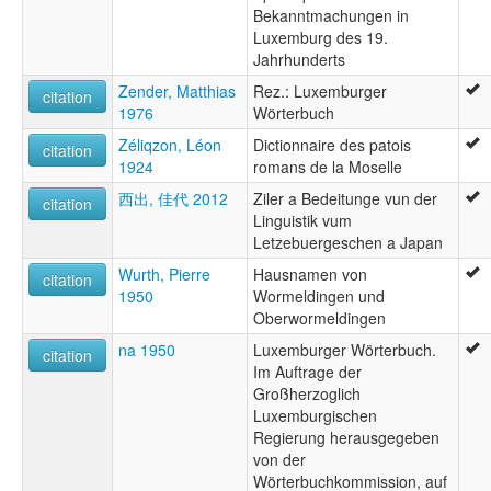
Bekanntmachungen in
Luxemburg des 19.
Jahrhunderts
Zender, Matthias
Rez.: Luxemburger
citation
1976
Wörterbuch
Zéliqzon, Léon
Dictionnaire des patois
citation
1924
romans de la Moselle
西出, 佳代 2012
Ziler a Bedeitunge vun der
citation
Linguistik vum
Letzebuergeschen a Japan
Wurth, Pierre
Hausnamen von
citation
1950
Wormeldingen und
Oberwormeldingen
na 1950
Luxemburger Wörterbuch.
citation
Im Auftrage der
Großherzoglich
Luxemburgischen
Regierung herausgegeben
von der
Wörterbuchkommission, auf