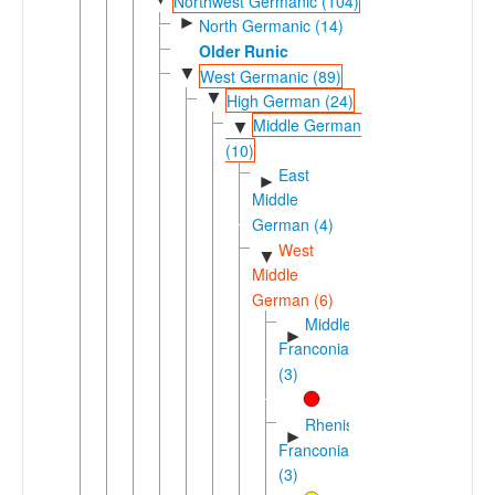
Northwest Germanic (104)
►
North Germanic (14)
Older Runic
▼
West Germanic (89)
▼
High German (24)
Middle German
▼
(10)
East
►
Middle
German (4)
West
▼
Middle
German (6)
Middle
►
Franconian
(3)
Rhenish
►
Franconian
(3)