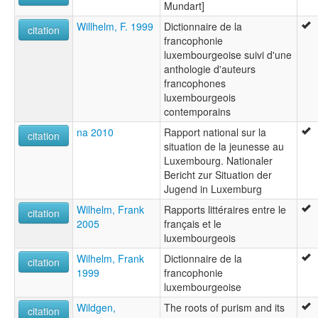
Mundart]
Willhelm, F. 1999
Dictionnaire de la
citation
francophonie
luxembourgeoise suivi d'une
anthologie d'auteurs
francophones
luxembourgeois
contemporains
na 2010
Rapport national sur la
citation
situation de la jeunesse au
Luxembourg. Nationaler
Bericht zur Situation der
Jugend in Luxemburg
Wilhelm, Frank
Rapports littéraires entre le
citation
2005
français et le
luxembourgeois
Wilhelm, Frank
Dictionnaire de la
citation
1999
francophonie
luxembourgeoise
Wildgen,
The roots of purism and its
citation