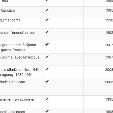
 1983
198
he Gangam
198
e gulmancema
199
nce: l'énoncif verbal
199
u gurma parlé à Kpana
196
e gurma-français
u gurma, avec un lexique
196
's ethnic conflicts: British
200
ba agency, 1930-1951
érielles en ncam
200
rnement syllabique en
199
s nominales ncam
199