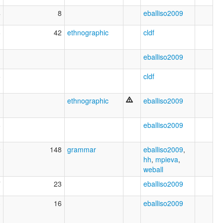
4
8
eballiso2009
6
42
ethnographic
cldf
1
eballiso2009
5
cldf
1
ethnographic
eballiso2009
6
eballiso2009
9
148
grammar
eballiso2009
,
hh
,
mpieva
,
weball
7
23
eballiso2009
3
16
eballiso2009