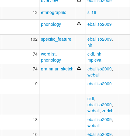
5
overview
eballiso2009
5
13
ethnographic
sil16
0
phonology
eballiso2009
2
102
specific_feature
eballiso2009
,
hh
7
74
wordlist
,
cldf
,
hh
,
phonology
mpieva
7
74
grammar_sketch
eballiso2009
,
weball
3
19
eballiso2009
3
cldf
,
eballiso2009
,
weball
,
zurich
5
18
eballiso2009
,
weball
8
10
eballiso2009
,