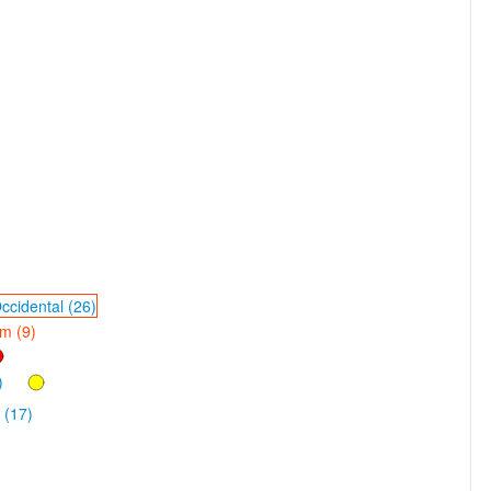
ccidental (26)
m (9)
)
 (17)