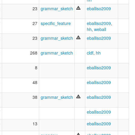
2
23
grammar_sketch
eballiso2009
7
27
specific_feature
eballiso2009
,
hh
,
weball
2
23
grammar_sketch
eballiso2009
2
268
grammar_sketch
cldf
,
hh
2
8
eballiso2009
6
48
eballiso2009
2
38
grammar_sketch
eballiso2009
7
eballiso2009
5
13
eballiso2009