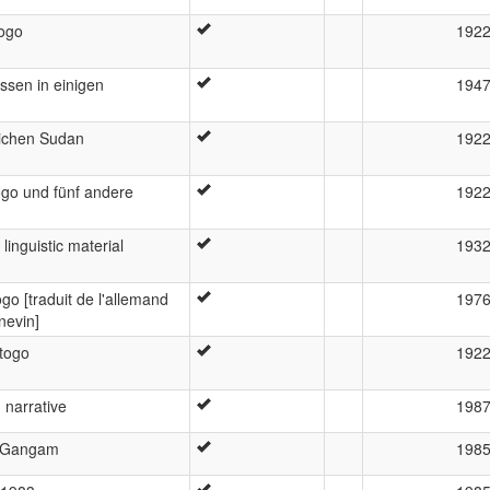
togo
192
ssen in einigen
194
ichen Sudan
192
go und fünf andere
192
inguistic material
193
go [traduit de l'allemand
197
nevin]
togo
192
narrative
198
e Gangam
198