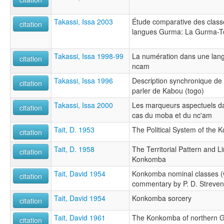
Takassi, Issa 2003
Étude comparative des class
citation
langues Gurma: La Gurma-Tô
Takassi, Issa 1998-99
La numération dans une lan
citation
ncam
Takassi, Issa 1996
Description synchronique de
citation
parler de Kabou (togo)
Takassi, Issa 2000
Les marqueurs aspectuels da
citation
cas du moba et du nc'am
Tait, D. 1953
The Political System of the
citation
Tait, D. 1958
The Territorial Pattern and 
citation
Konkomba
Tait, David 1954
Konkomba nominal classes (w
citation
commentary by P. D. Streven
Tait, David 1954
Konkomba sorcery
citation
Tait, David 1961
The Konkomba of northern 
citation