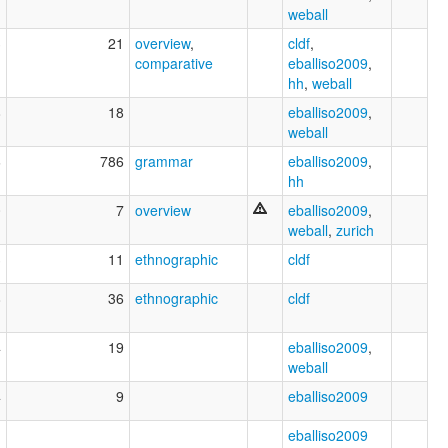
weball
3
21
overview
,
cldf
,
comparative
eballiso2009
,
hh
,
weball
8
18
eballiso2009
,
weball
6
786
grammar
eballiso2009
,
hh
0
7
overview
eballiso2009
,
weball
,
zurich
3
11
ethnographic
cldf
8
36
ethnographic
cldf
4
19
eballiso2009
,
weball
4
9
eballiso2009
1
eballiso2009