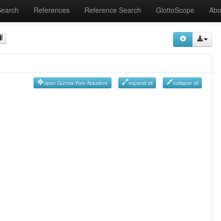
Search
References
Reference Search
GlottoScope
Abo
open Gurma-Yom-Naudem
expand all
collapse all