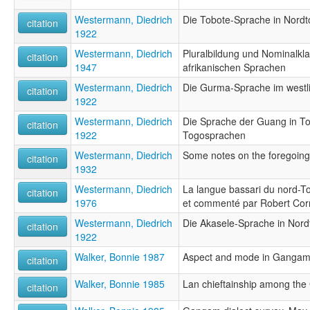
Westermann, Diedrich
Die Tobote-Sprache in Nord
citation
1922
Westermann, Diedrich
Pluralbildung und Nominalkla
citation
1947
afrikanischen Sprachen
Westermann, Diedrich
Die Gurma-Sprache im westl
citation
1922
Westermann, Diedrich
Die Sprache der Guang in To
citation
1922
Togosprachen
Westermann, Diedrich
Some notes on the foregoing l
citation
1932
Westermann, Diedrich
La langue bassari du nord-To
citation
1976
et commenté par Robert Cor
Westermann, Diedrich
Die Akasele-Sprache in Nord
citation
1922
Walker, Bonnie 1987
Aspect and mode in Gangam 
citation
Walker, Bonnie 1985
Lan chieftainship among th
citation