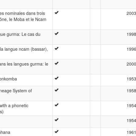
es nominales dans trois
200
ne, le Moba et le Ncam
gue gurma: Le cas du
199
 la langue ncam (bassar),
199
ns les langues gurma: le
200
 Konkomba
195
Lineage System of
195
ith a phonetic
195
s)
195
Ghana
196