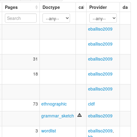
Pages
Doctype
ca
Provider
da
5
eballiso2009
1
eballiso2009
6
31
eballiso2009
4
18
eballiso2009
8
eballiso2009
9
73
ethnographic
cldf
8
grammar_sketch
eballiso2009
9
3
wordlist
eballiso2009
,
hh