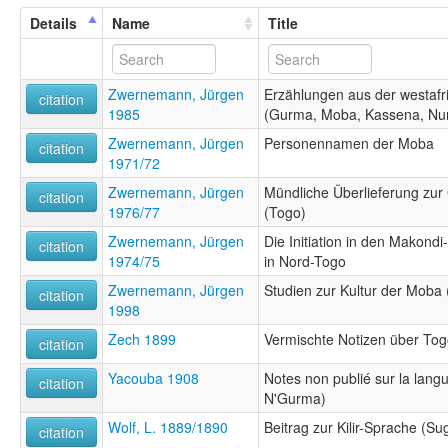
Details
Name
Title
Zwernemann, Jürgen
Erzählungen aus der westaf
citation
1985
(Gurma, Moba, Kassena, Nu
Zwernemann, Jürgen
Personennamen der Moba
citation
1971/72
Zwernemann, Jürgen
Mündliche Überlieferung zur
citation
1976/77
(Togo)
Zwernemann, Jürgen
Die Initiation in den Makon
citation
1974/75
in Nord-Togo
Zwernemann, Jürgen
Studien zur Kultur der Moba
citation
1998
Zech 1899
Vermischte Notizen über Tog
citation
Yacouba 1908
Notes non publié sur la lan
citation
N'Gurma)
Wolf, L. 1889/1890
Beitrag zur Kilir-Sprache (Su
citation