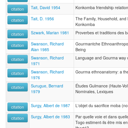
Tait, David 1954
Konkomba friendship relatio
citation
Tait, D. 1956
The Family, Household, and 
citation
Konkomba
Szwark, Marian 1981
Proverbes et traditions des 
citation
Swanson, Richard
Gourmantche Ethnoanthropo
citation
Alan 1985
Being
Swanson, Richard
Language and Gourma way of
citation
1971
Swanson, Richard
Gourma ethnoanatomy: a the
citation
1976
Surugue, Bernard
Études Gulmance (Haute-Volt
citation
1979
Nominales, Lexiques
Surgy, Albert de 1987
L'objet du sacrifice moba (n
citation
Surgy, Albert de 1983
Par quelle voie et dans que
citation
Togo estiment-ils être mis e
liberté?