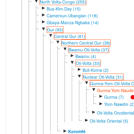
▼
North Volta-Congo (255)
►
Bua-Kim-Day (15)
►
Cameroun-Ubangian (118)
►
Gbaya-Manza-Ngbaka (14)
▼
Gur (93)
▼
Central Gur (81)
▼
Northern Central Gur (38)
▼
Bwamu-Oti-Volta (37)
►
Bwamu (4)
▼
Oti-Volta (33)
►
Buli-Koma (2)
▼
Nuclear Oti-Volta (31)
▼
Gurma-Yom-Oti-Volta O
▼
Gurma-Yom-Naude
►
Gurma (7)
►
Yom-Nawdm (2
►
Oti-Volta Occidental
►
Oti-Volta Oriental (5)
►
Koromfé