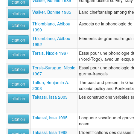
Walker, Bonnie 1985
Gangam dialect survey, May
citation
Walker, Bonnie 1985
Land chieftanship among t
citation
Thiombiano, Abibou
Aspects de la phonologie d
citation
1990
Thiombiano, Abibou
Eléments de grammaire gulma
citation
1992
Tersis, Nicole 1967
Essai pour une phonologie d
citation
(Nord-Togo), avec un lexiqu
Tersis-Surugue, Nicole
Essai pour une phonologie d
citation
1967
gurma-français
Talton, Benjamin A.
The past and present in Ghana
citation
2003
colonial policy and Konkom
Takassi, Issa 2003
Les constructions verbales s
citation
Takassi, Issa 1995
Longueur vocalique et gouve
citation
ncam
Takassi, Issa 1998
L'identifications des classe
citation