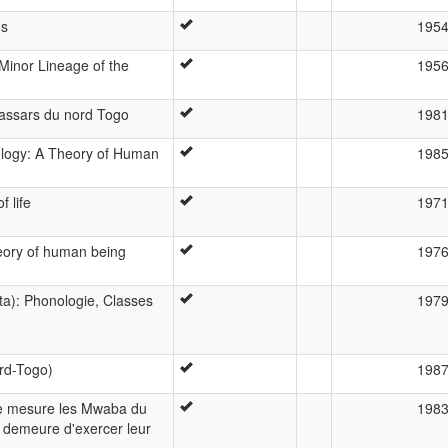
ns
195
Minor Lineage of the
195
bassars du nord Togo
198
logy: A Theory of Human
198
 life
197
ory of human being
197
a): Phonologie, Classes
197
ord-Togo)
198
lle mesure les Mwaba du
198
n demeure d'exercer leur