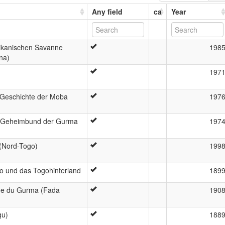
Any field
ca
Year
rikanischen Savanne
198
na)
197
 Geschichte der Moba
197
di-Geheimbund der Gurma
197
 (Nord-Togo)
199
o und das Togohinterland
189
gue du Gurma (Fada
190
gu)
188