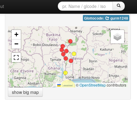
ut
Glottocode:
gurm1248
+
−
Leaflet
|
©
OpenStreetMap
contributors
show big map