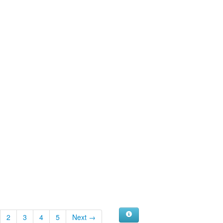
2
3
4
5
Next →