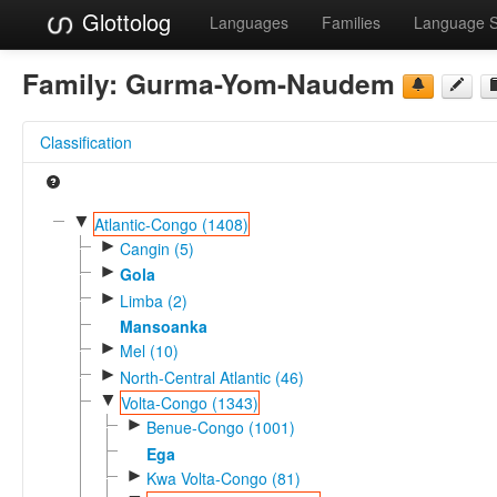
Glottolog
Languages
Families
Language 
Family:
Gurma-Yom-Naudem
Classification
▼
Atlantic-Congo (1408)
►
Cangin (5)
►
Gola
►
Limba (2)
Mansoanka
►
Mel (10)
►
North-Central Atlantic (46)
▼
Volta-Congo (1343)
►
Benue-Congo (1001)
Ega
►
Kwa Volta-Congo (81)