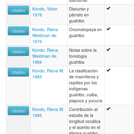
discourse
Kondo, Victor
Discurso y
citation
1978
párrafo en
guahibo
Kondo, Riena
Onomatopeya en
citation
Weidman de.
guahibo
1976
Kondo, Riena
Notas sobre la
citation
Weidman de.
fonología
1984
guahiba
Kondo, Riena W.
La clasificación
citation
1983
de mamíferos y
reptiles por los
indígenas
guahibo, cuiba,
piapoco y yucuna
Kondo, Riena W.
Contribución al
citation
1985
estudio de la
longitud vocálica
y el acento en el
idioma guahibo