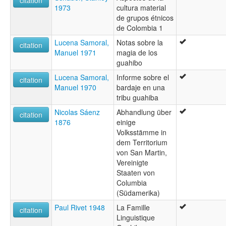
citation
1973
cultura material
de grupos étnicos
de Colombia 1
Lucena Samoral,
Notas sobre la
citation
Manuel 1971
magia de los
guahibo
Lucena Samoral,
Informe sobre el
citation
Manuel 1970
bardaje en una
tribu guahiba
Nicolas Sáenz
Abhandlung über
citation
1876
einige
Volksstämme in
dem Territorium
von San Martin,
Vereinigte
Staaten von
Columbia
(Südamerika)
Paul Rivet 1948
La Famille
citation
Linguistique