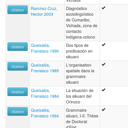
Vichada
Ramírez-Cruz,
Diagnóstico
citation
Hector 2003
sociolingüístico
de Cumaribo,
Vichada, zona de
contacto
indígena-colono
Queixalós,
Dos tipos de
citation
Fransisco 1990
predicación en
sikuani
Queixalós,
L'organisation
citation
Fransisco 1985
spatiale dans la
grammaire
sikuani
Queixalós,
La situación de
citation
Fransisco 1984
los sikuani del
Orinoco
Queixalós,
Grammaire
citation
Fransisco 1994
siluani, I-II. Thèse
de Doctorat
d'Etat