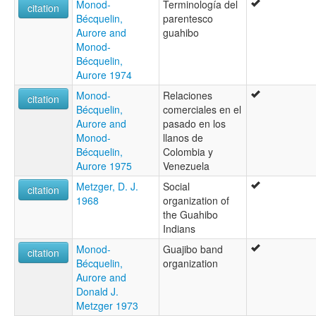
Monod-
Terminología del
citation
Bécquelin,
parentesco
Aurore and
guahibo
Monod-
Bécquelin,
Aurore 1974
Monod-
Relaciones
citation
Bécquelin,
comerciales en el
Aurore and
pasado en los
Monod-
llanos de
Bécquelin,
Colombia y
Aurore 1975
Venezuela
Metzger, D. J.
Social
citation
1968
organization of
the Guahibo
Indians
Monod-
Guajibo band
citation
Bécquelin,
organization
Aurore and
Donald J.
Metzger 1973