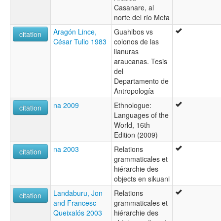
Casanare, al
norte del río Meta
Aragón Lince,
Guahibos vs
citation
César Tulio 1983
colonos de las
llanuras
araucanas. Tesis
del
Departamento de
Antropología
na 2009
Ethnologue:
citation
Languages of the
World, 16th
Edition (2009)
na 2003
Relations
citation
grammaticales et
hiérarchie des
objects en sikuani
Landaburu, Jon
Relations
citation
and Francesc
grammaticales et
Queixalós 2003
hiérarchie des