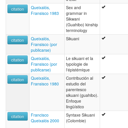
Queixalós,
Sex and
citation
Fransisco 1983
grammar in
Sikwani
(Guahibo) kinship
terminology
Queixalós,
Sikuani
citation
Fransisco (por
publicarse)
Queixalós,
Le sikuani et la
citation
Fransisco (por
typologie de
publicarse)
l'épistémique
Queixalós,
Contribución al
citation
Fransisco 1980
estudio del
parentesco
sikuani (guahibo).
Enfoque
lingüístico
Francisco
Syntaxe Sikuani
citation
Queixalós 2000
(Colombie)