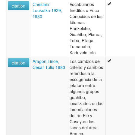
Chestmir
Vocabularios
citation
Loukotka 1929,
Inéditos o Poco
1930
Conocidos de los
Idiomas
Rankelche,
Guahibo, Piaroa,
Toba, Pilaga,
Tumanahá,
Kaduveio, etc.
Aragón Lince,
Los cambios de
citation
César Tulio 1980
criterio y cambios
referidos a la
escogencia de la
jefatura entre
algunos grupos
guahibo,
localizados en las
inmediaciones
del río Ele y
Cusay en los
llanos del área
Arauca-