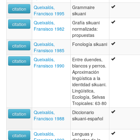
Queixalós,
Grammaire
citation
Francisco 1995
sikuani
Queixalós,
Grafía sikuani
citation
Fransisco 1982
normalizada:
propuestas
Queixalós,
Fonología sikuani
citation
Fransisco 1985
Queixalós,
Entre duendes,
citation
Fransisco 1990
blancos y perros.
Aproximación
lingüística a la
identidad sikuani.
Lingüística,
Ecología, Selvas
Tropicales: 63-80
Queixalós,
Diccionario
citation
Francisco 1988
sikuani-español
Queixalós,
Lenguas y
citation