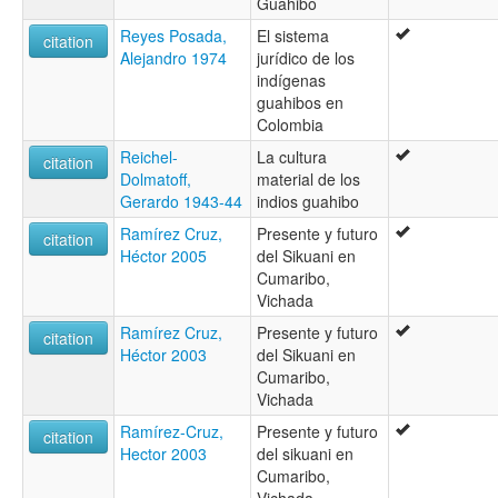
Guahibo
Reyes Posada,
El sistema
citation
Alejandro 1974
jurídico de los
indígenas
guahibos en
Colombia
Reichel-
La cultura
citation
Dolmatoff,
material de los
Gerardo 1943-44
indios guahibo
Ramírez Cruz,
Presente y futuro
citation
Héctor 2005
del Sikuani en
Cumaribo,
Vichada
Ramírez Cruz,
Presente y futuro
citation
Héctor 2003
del Sikuani en
Cumaribo,
Vichada
Ramírez-Cruz,
Presente y futuro
citation
Hector 2003
del sikuani en
Cumaribo,