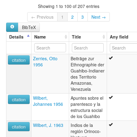
Showing 1 to 100 of 207 entries
← Previous
1
2
3
Next →
BibTeX
Details
Name
Title
Any field
Zerries, Otto
Beiträge zur
citation
1956
Ethnographie der
Guahibo-Indianer
des Territorio
Amazonas,
Venezuela
Wilbert,
Apuntes sobre el
citation
Johannes 1956
parentesco y la
estructura social
de los Guahibo
Wilbert, J. 1963
Indios de la
citation
región Orinoco-