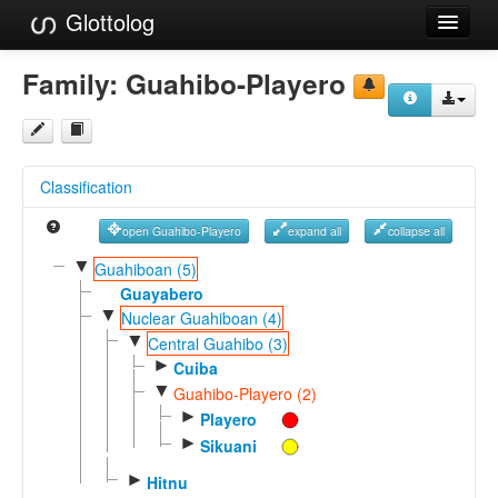
Glottolog
Languages
Family:
Guahibo-Playero
Families
Language Search
Classification
References
open Guahibo-Playero
expand all
collapse all
Reference Search
▼
Guahiboan (5)
GlottoScope
Guayabero
▼
Nuclear Guahiboan (4)
About
▼
Central Guahibo (3)
►
Cuiba
▼
Guahibo-Playero (2)
►
Playero
►
Sikuani
►
Hitnu