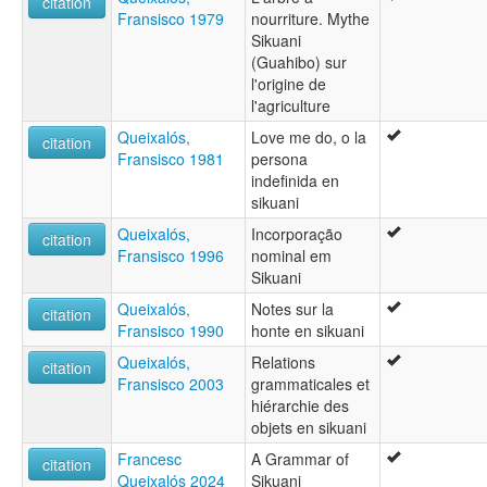
citation
Fransisco 1979
nourriture. Mythe
Sikuani
(Guahibo) sur
l'origine de
l'agriculture
Queixalós,
Love me do, o la
citation
Fransisco 1981
persona
indefinida en
sikuani
Queixalós,
Incorporação
citation
Fransisco 1996
nominal em
Sikuani
Queixalós,
Notes sur la
citation
Fransisco 1990
honte en sikuani
Queixalós,
Relations
citation
Fransisco 2003
grammaticales et
hiérarchie des
objets en sikuani
Francesc
A Grammar of
citation
Queixalós 2024
Sikuani