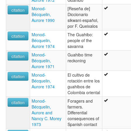
Aurore 1972
Guahibo
Monod-
[Reseña de]
citation
Bécquelin,
Diccionario
Aurore 1990
sikwani-español,
por F. Queixalos
Monod-
The Guahibo:
citation
Bécquelin,
people of the
Aurore 1974
savanna
Monod-
Guahibo time
citation
Bécquelin,
reckoning
Aurore 1971
Monod-
El cultivo de
citation
Bécquelin,
rotación entre los
Aurore 1974
guahibos de
Colombia oriental
Monod-
Foragers and
citation
Bécquelin,
farmers.
Aurore and
Differential
Nancy C. Morey
consequences of
1973
Spanish contact