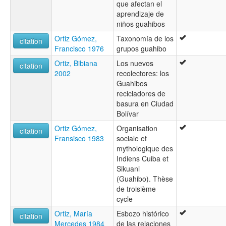
que afectan el
aprendizaje de
niños guahibos
Ortiz Gómez,
Taxonomía de los
citation
Francisco 1976
grupos guahibo
Ortiz, Bibiana
Los nuevos
citation
2002
recolectores: los
Guahibos
recicladores de
basura en Ciudad
Bolívar
Ortiz Gómez,
Organisation
citation
Fransisco 1983
sociale et
mythologique des
Indiens Cuiba et
Sikuani
(Guahibo). Thèse
de troisième
cycle
Ortiz, María
Esbozo histórico
citation
Mercedes 1984
de las relaciones