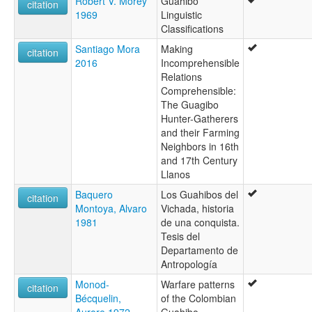
Robert V. Morey
Guahibo
citation
1969
Linguistic
Classifications
Santiago Mora
Making
citation
2016
Incomprehensible
Relations
Comprehensible:
The Guagibo
Hunter-Gatherers
and their Farming
Neighbors in 16th
and 17th Century
Llanos
Baquero
Los Guahibos del
citation
Montoya, Alvaro
Vichada, historia
1981
de una conquista.
Tesis del
Departamento de
Antropología
Monod-
Warfare patterns
citation
Bécquelin,
of the Colombian