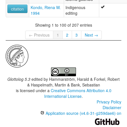
Kondo, Riena W.
Indigenous
citation
1994
editing
Showing 1 to 100 of 207 entries
← Previous
1
2
3
Next →
Glottolog 5.3
edited by
Hammarström, Harald & Forkel, Robert
& Haspelmath, Martin & Bank, Sebastian
is licensed under a
Creative Commons Attribution 4.0
International License
.
Privacy Policy
Disclaimer
Application source (v4.6-31-g259dae6) on