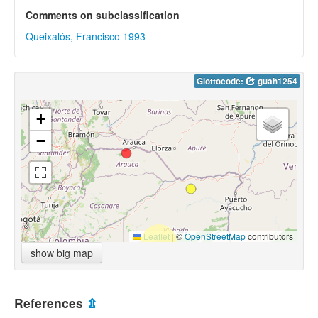
Comments on subclassification
Queixalós, Francisco 1993
Glottocode:
guah1254
+
−
Leaflet
|
©
OpenStreetMap
contributors
show big map
References
⇫