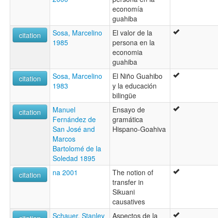
economía
guahiba
Sosa, Marcelino
El valor de la
citation
1985
persona en la
economia
guahiba
Sosa, Marcelino
El Niño Guahibo
citation
1983
y la educación
bilingüe
Manuel
Ensayo de
citation
Fernández de
gramática
San José and
Hispano-Goahiva
Marcos
Bartolomé de la
Soledad 1895
na 2001
The notion of
citation
transfer in
Sikuani
causatives
Schauer, Stanley
Aspectos de la