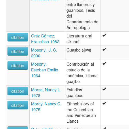
entre llaneros y
guahibos. Tesis
del
Departamento de
Antropología
Ortiz Gómez,
Literatura oral
citation
Francisco 1982
sikuani
Mosonyi, J. C.
Guajibo (Jiwi)
citation
2000
Mosonyi,
Contribución al
citation
Esteban Emilio
estudio de la
1964
fonémica, idioma
guajibo
Morse, Nancy L.
Estudios
citation
1978
guahibos
Morey, Nancy C.
Ethnohistory of
citation
1975
the Colombian
and Venezuelan
Llanos