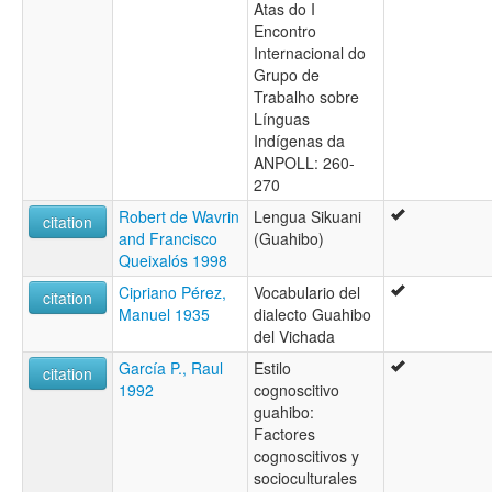
Atas do I
Encontro
Internacional do
Grupo de
Trabalho sobre
Línguas
Indígenas da
ANPOLL: 260-
270
Robert de Wavrin
Lengua Sikuani
citation
and Francisco
(Guahibo)
Queixalós 1998
Cipriano Pérez,
Vocabulario del
citation
Manuel 1935
dialecto Guahibo
del Vichada
García P., Raul
Estilo
citation
1992
cognoscitivo
guahibo:
Factores
cognoscitivos y
socioculturales