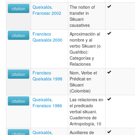
Queixalós,
The notion of
citation
Francesc 2002
transfer in
Sikuani
causatives
Francisco
Aproximación al
citation
Queixalós 2000
nombre y al
verbo Sikuani (o
Guahibo):
Categorías y
Relaciones
Francisco
Nom, Verbe et
citation
Queixalós 1998
Prédicat en
Sikuani
(Colombie)
Queixalós,
Las relaciones en
citation
Fransisco 1986
el predicado
verbal sikuani.
Cuadernos de
Antropología, 10
Queixalós,
Auxiliares de
citation