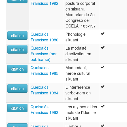
Fransisco 1992
postura corporal
en sikuani.
Memorias de 2o
Congreso del
CCELA: 185-197
Queixalós,
Phonologie
citation
Francisco 1980
sikuani
Queixalós,
La modalité
citation
Fransisco (por
d'activation en
publicarse)
sikuani
Queixalos,
Maduedani,
citation
Francisco 1985
héroe cultural
sikuani
Queixalós,
L'interférence
citation
Fransisco 1984
verbe-nom en
sikuani
Queixalós,
Les mythes et les
citation
Fransisco 1993
mots de l'identité
sikuani
Queixalós,
L'arbre à