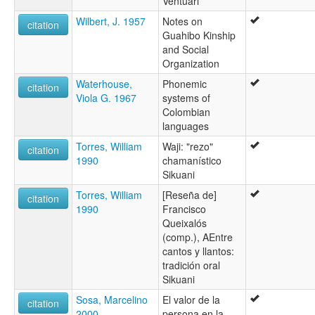
Ventuari
Wilbert, J. 1957
Notes on
citation
Guahibo Kinship
and Social
Organization
Waterhouse,
Phonemic
citation
Viola G. 1967
systems of
Colombian
languages
Torres, William
Waji: "rezo"
citation
1990
chamanístico
Sikuani
Torres, William
[Reseña de]
citation
1990
Francisco
Queixalós
(comp.), AEntre
cantos y llantos:
tradición oral
Sikuani
Sosa, Marcelino
El valor de la
citation
2000
persona en la