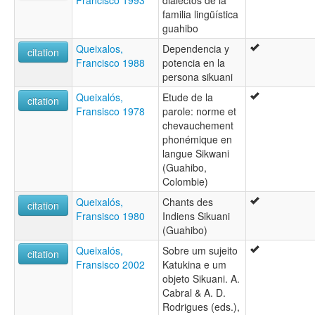
Francisco 1993
dialectos de la
familia lingüística
guahibo
Queixalos,
Dependencia y
citation
Francisco 1988
potencia en la
persona sikuani
Queixalós,
Etude de la
citation
Fransisco 1978
parole: norme et
chevauchement
phonémique en
langue Sikwani
(Guahibo,
Colombie)
Queixalós,
Chants des
citation
Fransisco 1980
Indiens Sikuani
(Guahibo)
Queixalós,
Sobre um sujeito
citation
Fransisco 2002
Katukina e um
objeto Sikuani. A.
Cabral & A. D.
Rodrigues (eds.),