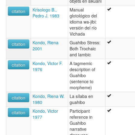
objets en sikuani
Krisologo B.,
Manual
citation
Pedro J. 1983
glotológico del
idioma wa-jibi:
versión del río
Vichada
Kondo, Riena
Guahibo Stress:
citation
2001
Both Trochaic
and Iambic
Kondo, Victor F.
A tagmemic
citation
1976
description of
Guahibo
(sentence to
morpheme)
Kondo, Riena W.
La sílaba en
citation
1980
guahibo
Kondo, Victor
Participant
citation
1977
reference in
Guahibo
narrative