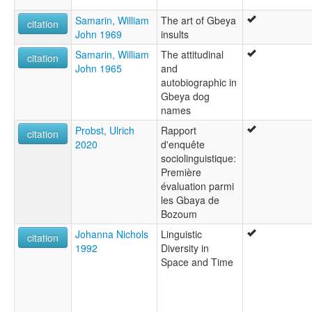
Samarin, William
The art of Gbeya
citation
John 1969
insults
Samarin, William
The attitudinal
citation
John 1965
and
autobiographic in
Gbeya dog
names
Probst, Ulrich
Rapport
citation
2020
d'enquête
sociolinguistique:
Première
évaluation parmi
les Gbaya de
Bozoum
Johanna Nichols
Linguistic
citation
1992
Diversity in
Space and Time