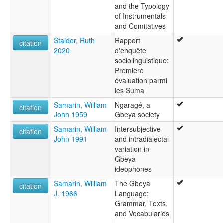
and the Typology
of Instrumentals
and Comitatives
Stalder, Ruth
Rapport
citation
2020
d'enquête
sociolinguistique:
Première
évaluation parmi
les Suma
Samarin, William
Ngaragé, a
citation
John 1959
Gbeya society
Samarin, William
Intersubjective
citation
John 1991
and intradialectal
variation in
Gbeya
ideophones
Samarin, William
The Gbeya
citation
J. 1966
Language:
Grammar, Texts,
and Vocabularies