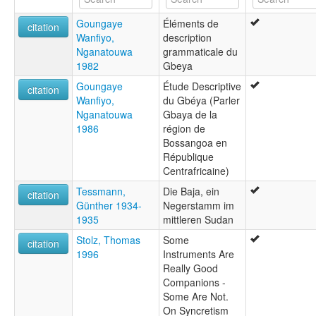
Goungaye
Éléments de
citation
Wanfiyo,
description
Nganatouwa
grammaticale du
1982
Gbeya
Goungaye
Étude Descriptive
citation
Wanfiyo,
du Gbéya (Parler
Nganatouwa
Gbaya de la
1986
région de
Bossangoa en
République
Centrafricaine)
Tessmann,
Die Baja, ein
citation
Günther 1934-
Negerstamm im
1935
mittleren Sudan
Stolz, Thomas
Some
citation
1996
Instruments Are
Really Good
Companions -
Some Are Not.
On Syncretism