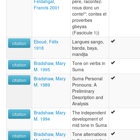
Feïdahgaï,
père, racontez-
Francis 2001
nous donc un
conte!": contes et
proverbes
gbeyas
(Fascicule 1))
Eboué, Félix
Langues sango,
citation
1918
banda, baya,
mandjia
Bradshaw, Mary
Tone on verbs in
citation
M. 1995
Suma
Bradshaw, Mary
Suma Personal
citation
M. 1989
Pronouns: A
Preliminary
Description and
Analysis
Bradshaw, Mary
The independent
citation
M. 1994
development of
mid tone in Suma
Bradshaw, Mary
Tone alternations
citation