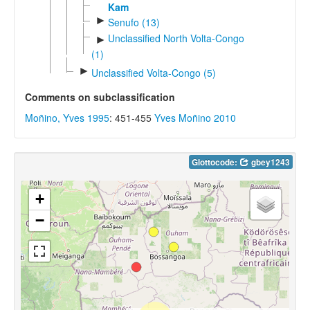
Kam
►
Senufo (13)
Unclassified North Volta-Congo
►
(1)
►
Unclassified Volta-Congo (5)
Comments on subclassification
Moñino, Yves 1995
: 451-455
Yves Moñino 2010
Glottocode:
gbey1243
+
−