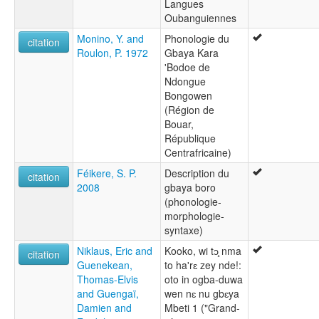
Langues
Oubanguiennes
Monino, Y. and
Phonologie du
citation
Roulon, P. 1972
Gbaya Kara
'Bodoe de
Ndongue
Bongowen
(Région de
Bouar,
République
Centrafricaine)
Féikere, S. P.
Description du
citation
2008
gbaya boro
(phonologie-
morphologie-
syntaxe)
Niklaus, Eric and
Kooko, wi tɔ̧ nma
citation
Guenekean,
to ha'rɛ zey nde!:
Thomas-Elvis
oto in ogba-duwa
and Guengaï,
wen nɛ nu gbɛya
Damien and
Mbeti 1 ("Grand-