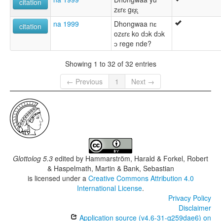
citation
zɛrɛ gɛ̧ɛ̧
na 1999
Dhongwaa nɛ
citation
ozɛrɛ ko dɔk dɔk
ɔ rege nde?
Showing 1 to 32 of 32 entries
← Previous
1
Next →
Glottolog 5.3
edited by
Hammarström, Harald & Forkel, Robert
& Haspelmath, Martin & Bank, Sebastian
is licensed under a
Creative Commons Attribution 4.0
International License
.
Privacy Policy
Disclaimer
Application source (v4.6-31-g259dae6) on