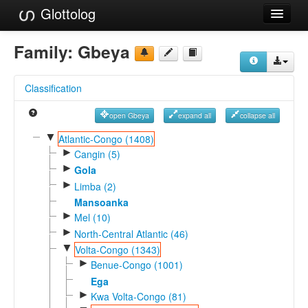
Glottolog
Languages
Family:
Gbeya
Families
Classification
Language Search
open Gbeya
expand all
collapse all
References
▼
Atlantic-Congo (1408)
►
Reference Search
Cangin (5)
►
Gola
GlottoScope
►
Limba (2)
Mansoanka
About
►
Mel (10)
►
North-Central Atlantic (46)
▼
Volta-Congo (1343)
►
Benue-Congo (1001)
Ega
►
Kwa Volta-Congo (81)