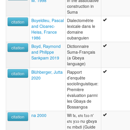
M. 1998
in the associative
construction in
Suma
Boyeldieu, Pascal
Dialectométrie
citation
and Cloarec-
lexicale dans le
Heiss, France
domaine
1986
oubanguien
Boyd, Raymond
Dictionnaire
citation
and Philippe
Suma-Français
Sankpam 2019
(a Gbeya
language)
Blühberger, Jutta
Rapport
citation
2020
d’enquête
sociolinguistique:
Première
évaluation parmi
les Gbaya de
Bossangoa
na 2000
Wi tɛ, ɛrɛ tɔɔ n'
citation
ɛrɛ yɔɔ nu gbɛya
nɛ mbɛti (Guide