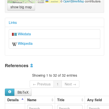
Leaflet
|
©
OpenStreetMap
contributors
show big map
Links
Wikidata
Wikipedia
References
⇫
Showing 1 to 32 of 32 entries
← Previous
1
Next →
BibTeX
Details
Name
Title
Any field