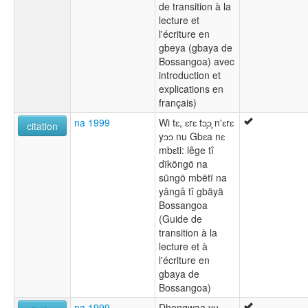
de transition à la
lecture et
l'écriture en
gbeya (gbaya de
Bossangoa) avec
introduction et
explications en
français)
na 1999
Wi tɛ, ɛrɛ tɔ̧ɔ̧ n'ɛrɛ
citation
yɔɔ nu Gbɛa nɛ
mbɛti: lêge tî
dïköngö na
süngö mbëtï na
yângâ tî gbäyä
Bossangoa
(Guide de
transition à la
lecture et à
l'écriture en
gbaya de
Bossangoa)
na 1999
Dhongwaa yu