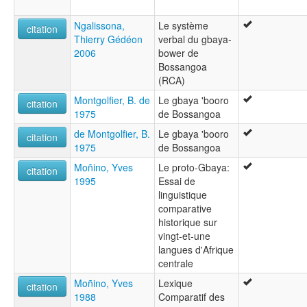
Ngalissona,
Le système
citation
Thierry Gédéon
verbal du gbaya-
2006
bower de
Bossangoa
(RCA)
Montgolfier, B. de
Le gbaya 'booro
citation
1975
de Bossangoa
de Montgolfier, B.
Le gbaya 'booro
citation
1975
de Bossangoa
Moñino, Yves
Le proto-Gbaya:
citation
1995
Essai de
linguistique
comparative
historique sur
vingt-et-une
langues d'Afrique
centrale
Moñino, Yves
Lexique
citation
1988
Comparatif des