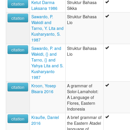
Ketut Darma
Struktur Bahasa
citation
Laksana 1986
Sikka
Sawardo, P.
Struktur Bahasa
citation
Wakidi and
Lio
Tarno, Y. Lita and
Kusharyanto, S.
1987
Sawardo, P. and
Struktur Bahasa
citation
Wakidi, {} and
Lio
Tarno, {} and
Yahya Lita and S.
Kusharyanto
1987
Kroon, Yosep
A grammar of
citation
Bisara 2016
Solor-Lamaholot:
A Language of
Flores, Eastern
Indonesia
Krauße, Daniel
A brief grammar of
citation
2016
the Eastern Atadei
language of