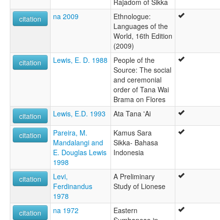
Rajadom of Sikka
na 2009
Ethnologue:
citation
Languages of the
World, 16th Edition
(2009)
Lewis, E. D. 1988
People of the
citation
Source: The social
and ceremonial
order of Tana Wai
Brama on Flores
Lewis, E.D. 1993
Ata Tana 'Ai
citation
Pareira, M.
Kamus Sara
citation
Mandalangi and
Sikka- Bahasa
E. Douglas Lewis
Indonesia
1998
Levi,
A Preliminary
citation
Ferdinandus
Study of Lionese
1978
na 1972
Eastern
citation