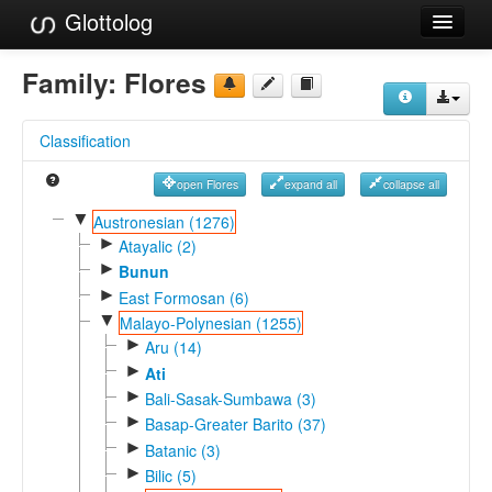
Glottolog
Languages
Family:
Flores
Families
Classification
Language Search
open Flores
expand all
collapse all
References
▼
Austronesian (1276)
►
Reference Search
Atayalic (2)
►
Bunun
GlottoScope
►
East Formosan (6)
▼
Malayo-Polynesian (1255)
About
►
Aru (14)
►
Ati
►
Bali-Sasak-Sumbawa (3)
►
Basap-Greater Barito (37)
►
Batanic (3)
►
Bilic (5)