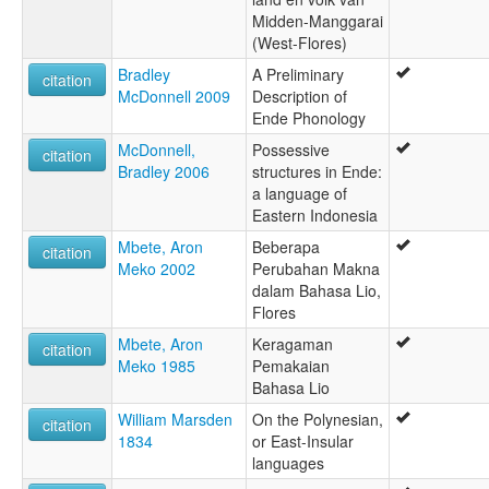
Midden-Manggarai
(West-Flores)
Bradley
A Preliminary
citation
McDonnell 2009
Description of
Ende Phonology
McDonnell,
Possessive
citation
Bradley 2006
structures in Ende:
a language of
Eastern Indonesia
Mbete, Aron
Beberapa
citation
Meko 2002
Perubahan Makna
dalam Bahasa Lio,
Flores
Mbete, Aron
Keragaman
citation
Meko 1985
Pemakaian
Bahasa Lio
William Marsden
On the Polynesian,
citation
1834
or East-Insular
languages