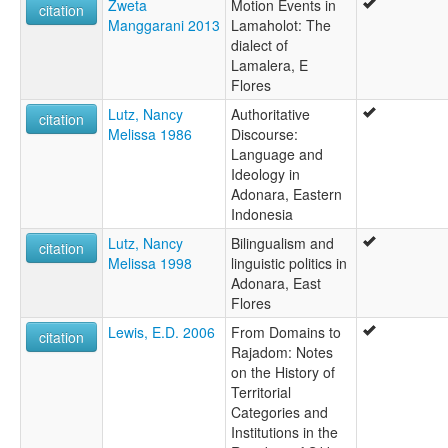
Zweta
Motion Events in
citation
Manggarani 2013
Lamaholot: The
dialect of
Lamalera, E
Flores
Lutz, Nancy
Authoritative
citation
Melissa 1986
Discourse:
Language and
Ideology in
Adonara, Eastern
Indonesia
Lutz, Nancy
Bilingualism and
citation
Melissa 1998
linguistic politics in
Adonara, East
Flores
Lewis, E.D. 2006
From Domains to
citation
Rajadom: Notes
on the History of
Territorial
Categories and
Institutions in the