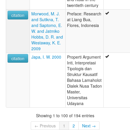
twentieth century
Morwood, M. J.
Preface: Research
citation
and Sutikna, T.
at Liang Bua,
and Saptomo, E.
Flores, Indonesia
W. and Jatmiko
Hobbs, D. R. and
Westaway, K. E.
2009
Japa, I. W. 2000
Properti Argument
citation
Inti, Interpretasi
Tipologis dan
Struktur Kausatif
Bahasa Lamaholot
Dialek Nusa Tadon
Master,
Universitas
Udayana
Showing 1 to 100 of 194 entries
← Previous
1
2
Next →