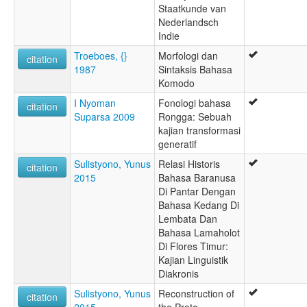
Staatkunde van
Nederlandsch
Indie
Troeboes, {}
Morfologi dan
citation
1987
Sintaksis Bahasa
Komodo
I Nyoman
Fonologi bahasa
citation
Suparsa 2009
Rongga: Sebuah
kajian transformasi
generatif
Sulistyono, Yunus
Relasi Historis
citation
2015
Bahasa Baranusa
Di Pantar Dengan
Bahasa Kedang Di
Lembata Dan
Bahasa Lamaholot
Di Flores Timur:
Kajian Linguistik
Diakronis
Sulistyono, Yunus
Reconstruction of
citation