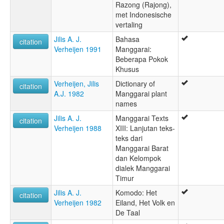
Razong (Rajong),
met Indonesische
vertaling
Jilis A. J.
Bahasa
citation
Verheijen 1991
Manggarai:
Beberapa Pokok
Khusus
Verheijen, Jilis
Dictionary of
citation
A.J. 1982
Manggarai plant
names
Jilis A. J.
Manggarai Texts
citation
Verheijen 1988
XIII: Lanjutan teks-
teks dari
Manggarai Barat
dan Kelompok
dialek Manggarai
Timur
Jilis A. J.
Komodo: Het
citation
Verheijen 1982
Eiland, Het Volk en
De Taal