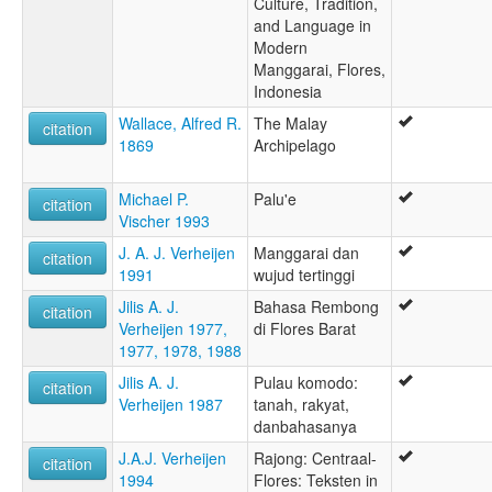
Culture, Tradition,
and Language in
Modern
Manggarai, Flores,
Indonesia
Wallace, Alfred R.
The Malay
citation
1869
Archipelago
Michael P.
Palu'e
citation
Vischer 1993
J. A. J. Verheijen
Manggarai dan
citation
1991
wujud tertinggi
Jilis A. J.
Bahasa Rembong
citation
Verheijen 1977,
di Flores Barat
1977, 1978, 1988
Jilis A. J.
Pulau komodo:
citation
Verheijen 1987
tanah, rakyat,
danbahasanya
J.A.J. Verheijen
Rajong: Centraal-
citation
1994
Flores: Teksten in