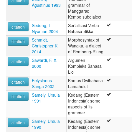
citation
Agustinus 1993
grammar of
Manggarai:
Kempo subdialect
Sedeng, I
Serialisasi Verba
citation
Nyoman 2004
Bahasa Sikka
Schmidt,
Morphosyntax of
citation
Christopher K.
Wangka, a dialect
2014
of Rembong-Riung
Sawardi, F. X.
Argumen
citation
2000
Kompleks Bahasa
Lio
Felysianus
Kamus Dwibahasa
citation
Sanga 2002
Lamaholot
Samely, Ursula
Kedang (Eastern
citation
1991
Indonesia): some
aspects of its
grammar
Samely, Ursula
Kedang (Eastern
citation
1990
Indonesia): some