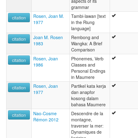
aspects of its
grammar
Rosen, Joan M.
Tambi-lawan [text
citation
1977
in the Riung
language]
Joan M. Rosen
Rembong and
citation
1983
Wangka: A Brief
Comparison
Rosen, Joan
Phonemes, Verb
citation
1986
Classes and
Personal Endings
in Maumere
Rosen, Joan
Partikel kata kerja
citation
1977
dan anapfor
kosong dalam
bahasa Maumere
Nao-Cosme
Descendre de la
citation
Rémon 2012
montagne,
traverser la mer:
Dynamiques de