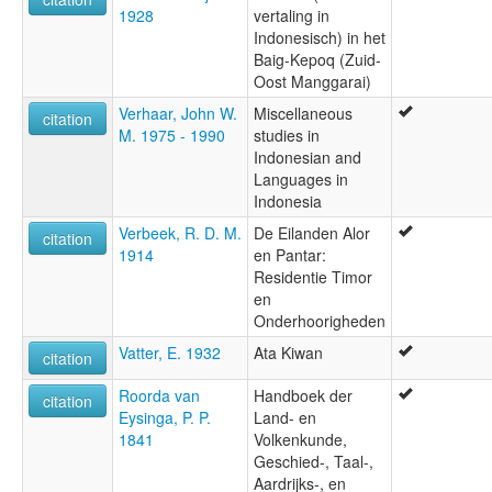
1928
vertaling in
Indonesisch) in het
Baig-Kepoq (Zuid-
Oost Manggarai)
Verhaar, John W.
Miscellaneous
citation
M. 1975 - 1990
studies in
Indonesian and
Languages in
Indonesia
Verbeek, R. D. M.
De Eilanden Alor
citation
1914
en Pantar:
Residentie Timor
en
Onderhoorigheden
Vatter, E. 1932
Ata Kiwan
citation
Roorda van
Handboek der
citation
Eysinga, P. P.
Land- en
1841
Volkenkunde,
Geschied-, Taal-,
Aardrijks-, en