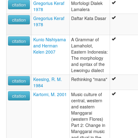
Gregorius Keraf
Morfologi Dialek
citation
1978
Lamalera
Gregorius Keraf
Daftar Kata Dasar
citation
1978
Kunio Nishiyama
A Grammar of
citation
and Herman
Lamaholot,
Kelen 2007
Eastern Indonesia:
The morphology
and syntax of the
Lewoingu dialect
Keesing, R. M.
Rethinking "mana"
citation
1984
Kartomi, M. 2001
Music culture of
citation
central, western
and eastern
Manggarai
(western Flores)
Part 2: Change in
Manggarai music
and ritual in the