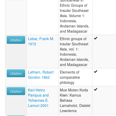
Sumbanese in
Ethnic Groups of
Insular Southeast
Asia. Volume 1:
Indonesia,
Andaman Islands,
and Madagascar
Lebar, Frank M.
Ethnic groups of
citation
1972
insular Southeast
Asia, vol. 1:
Indonesia,
Andaman islands,
and Madagascar
Latham, Robert
Elements of
citation
Gordon 1862
comparative
philology
Karl-Heinz
Mue Moten Koda
citation
Pampus and
Kiwn: Kamus
Yohannes E.
Bahasa
Lamuri 2001
Lamaholot, Dialekt
Lewolema