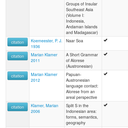
Groups of Insular
Southeast Asia
(Volume I:
Indonesia,
Andaman Islands
and Madagascar)
Koemeester, P. J.
Naar Soa
citation
1936
Marian Klamer
A Short Grammar
citation
2011
of Alorese
(Austronesian)
Marian Klamer
Papuan-
citation
2012
Austronesian
language contact:
Alorese from an
areal perspective
Klamer, Marian
Split S in the
citation
2006
Indonesian area:
forms, semantics,
geography