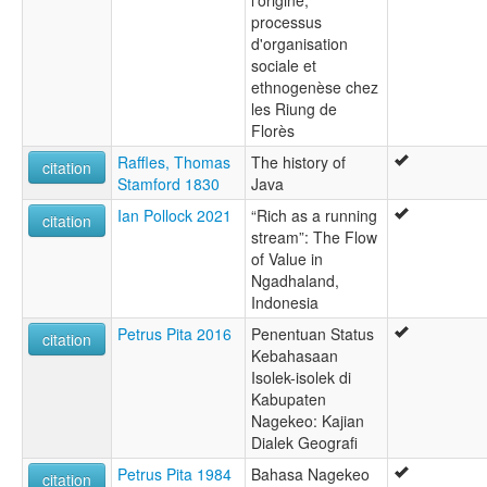
l'origine,
processus
d'organisation
sociale et
ethnogenèse chez
les Riung de
Florès
Raffles, Thomas
The history of
citation
Stamford 1830
Java
Ian Pollock 2021
“Rich as a running
citation
stream”: The Flow
of Value in
Ngadhaland,
Indonesia
Petrus Pita 2016
Penentuan Status
citation
Kebahasaan
Isolek-isolek di
Kabupaten
Nagekeo: Kajian
Dialek Geografi
Petrus Pita 1984
Bahasa Nagekeo
citation