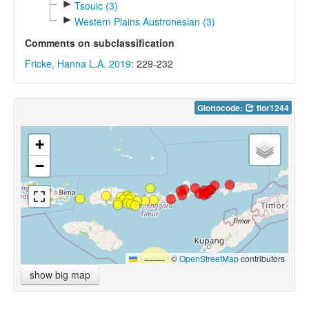
►
Tsouic (3)
►
Western Plains Austronesian (3)
Comments on subclassification
Fricke, Hanna L.A. 2019
: 229-232
Glottocode:
flor1244
+
−
Leaflet
|
©
OpenStreetMap
contributors
show big map