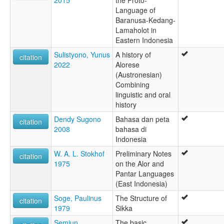
2015
the Proto-
Language of
Baranusa-Kedang-
Lamaholot in
Eastern Indonesia
Sulistyono, Yunus
A history of
citation
2022
Alorese
(Austronesian)
Combining
linguistic and oral
history
Dendy Sugono
Bahasa dan peta
citation
2008
bahasa di
Indonesia
W. A. L. Stokhof
Preliminary Notes
citation
1975
on the Alor and
Pantar Languages
(East Indonesia)
Soge, Paulinus
The Structure of
citation
1979
Sikka
Semiun,
The basic