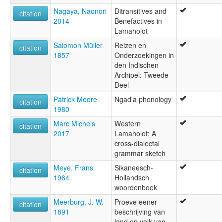
Nagaya, Naonori
Ditransitives and
citation
2014
Benefactives in
Lamaholot
Salomon Müller
Reizen en
citation
1857
Onderzoekingen in
den Indischen
Archipel: Tweede
Deel
Patrick Moore
Ngad'a phonology
citation
1980
Marc Michels
Western
citation
2017
Lamaholot: A
cross-dialectal
grammar sketch
Meye, Frans
Sikaneesch-
citation
1964
Hollandsch
woordenboek
Meerburg, J. W.
Proeve eener
citation
1891
beschrijving van
land en volk van