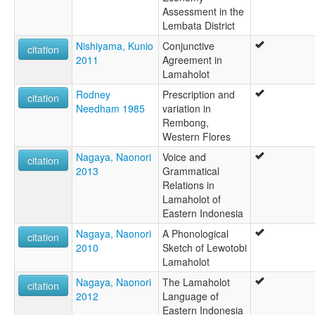
Assessment in the
Lembata District
Nishiyama, Kunio
Conjunctive
citation
2011
Agreement in
Lamaholot
Rodney
Prescription and
citation
Needham 1985
variation in
Rembong,
Western Flores
Nagaya, Naonori
Voice and
citation
2013
Grammatical
Relations in
Lamaholot of
Eastern Indonesia
Nagaya, Naonori
A Phonological
citation
2010
Sketch of Lewotobi
Lamaholot
Nagaya, Naonori
The Lamaholot
citation
2012
Language of
Eastern Indonesia