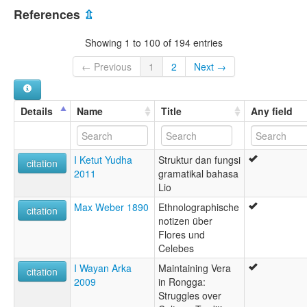
References
⇫
Showing 1 to 100 of 194 entries
← Previous
1
2
Next →
Details
Name
Title
Any field
I Ketut Yudha
Struktur dan fungsi
citation
2011
gramatikal bahasa
Lio
Max Weber 1890
Ethnolographische
citation
notizen über
Flores und
Celebes
I Wayan Arka
Maintaining Vera
citation
2009
in Rongga:
Struggles over