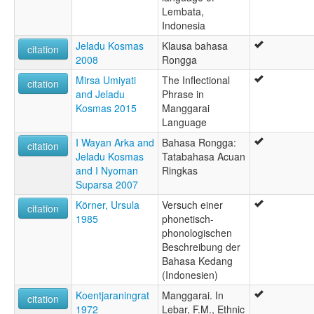
Lembata,
Indonesia
Jeladu Kosmas
Klausa bahasa
citation
2008
Rongga
Mirsa Umiyati
The Inflectional
citation
and Jeladu
Phrase in
Kosmas 2015
Manggarai
Language
I Wayan Arka and
Bahasa Rongga:
citation
Jeladu Kosmas
Tatabahasa Acuan
and I Nyoman
Ringkas
Suparsa 2007
Körner, Ursula
Versuch einer
citation
1985
phonetisch-
phonologischen
Beschreibung der
Bahasa Kedang
(Indonesien)
Koentjaraningrat
Manggarai. In
citation
1972
Lebar, F.M., Ethnic