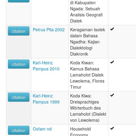
di Kabupaten
Ngada: Sebuah
Analisis Geografi
Dialek
Petrus Pita 2002
Keragaman Isolek
citation
dalam Bahasa
Ngadha: Kajian
Dialektologi
Diakronik
Karl-Heinz
Koda Kiwan:
citation
Pampus 2010
Kamus Bahasa
Lamaholot Dialek
Lewolema, Flores
Timur
Karl-Heinz
Koda Kiwa:
citation
Pampus 1999
Dreisprachiges
Wörterbuch des
Lamaholot (Dialekt
von Lewolema)
Oxfam nd
Household
citation
Economy