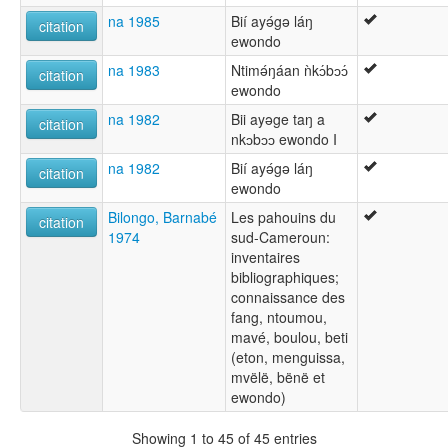
na 1985
Bií ayǝ́gǝ láŋ
citation
ewondo
na 1983
Ntimǝ́ŋáan ǹkɔ́bɔɔ́
citation
ewondo
na 1982
Bii ayǝge taŋ a
citation
nkɔbɔɔ ewondo I
na 1982
Bií ayǝ́gǝ láŋ
citation
ewondo
Bilongo, Barnabé
Les pahouins du
citation
1974
sud-Cameroun:
inventaires
bibliographiques;
connaissance des
fang, ntoumou,
mavé, boulou, beti
(eton, menguissa,
mvëlë, bënë et
ewondo)
Showing 1 to 45 of 45 entries