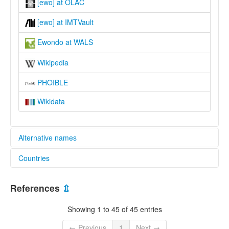
[ewo] at OLAC
[ewo] at IMTVault
Ewondo at WALS
Wikipedia
PHOIBLE
Wikidata
Alternative names
Countries
lexvo:
Ewondo [de]
Cameroon [CM]
Ewondo language [en]
References
⇫
Język yaunde [pl]
éwondo [fr]
Showing 1 to 45 of 45 entries
moseley & asher (1994):
Ewondo
← Previous
1
Next →