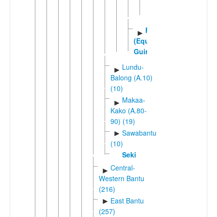
Yabekanga
Yabekolo
Fang
►
(Equatorial
Guinea)
Lundu-
►
Balong (A.10)
(10)
Makaa-
►
Kako (A.80-
90) (19)
Sawabantu
►
(10)
Seki
Central-
►
Western Bantu
(216)
East Bantu
►
(257)