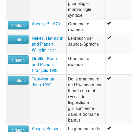
phonologie,
morphologie,
syntaxe
Abega, P. 1970
Grammaire
citation
ewondo
Nekes, Hermann
Lehrbuch der
citation
and Planert,
Jaunde-Sprache
Wilhelm 1911
Graffin, René
Grammaire
citation
and Pichon,
éwondo
François 1930
Tabi-Manga,
De la grammaire
citation
Jean 1992
de l'Ewondo à une
théorie du mot
(Essai de
linguistique
guillaumiénne
dans le domaine
bantu)
Abega, Prosper
La grammaire de
citation