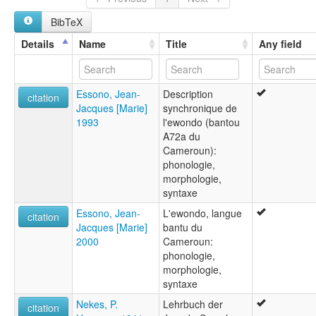
multitree:
BibTeX
Ewondo
Ewundu
Details
Name
Title
Any field
Jaunde
Yaounde
Yaunde
Essono, Jean-
Description
ruhlen (1987):
citation
Jacques [Marie]
synchronique de
Ewondo
1993
l'ewondo (bantou
wals:
A72a du
Ewondo
Cameroun):
wals other:
phonologie,
Yaunde
morphologie,
syntaxe
Essono, Jean-
L'ewondo, langue
citation
Jacques [Marie]
bantu du
2000
Cameroun:
phonologie,
morphologie,
syntaxe
Nekes, P.
Lehrbuch der
citation