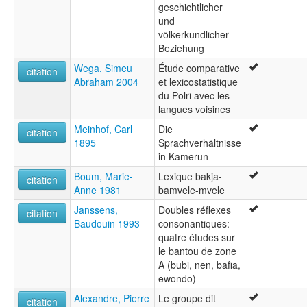
geschichtlicher
und
völkerkundlicher
Beziehung
Wega, Simeu
Étude comparative
citation
Abraham 2004
et lexicostatistique
du Polri avec les
langues voisines
Meinhof, Carl
Die
citation
1895
Sprachverhältnisse
in Kamerun
Boum, Marie-
Lexique bakja-
citation
Anne 1981
bamvele-mvele
Janssens,
Doubles réflexes
citation
Baudouin 1993
consonantiques:
quatre études sur
le bantou de zone
A (bubi, nen, bafia,
ewondo)
Alexandre, Pierre
Le groupe dit
citation