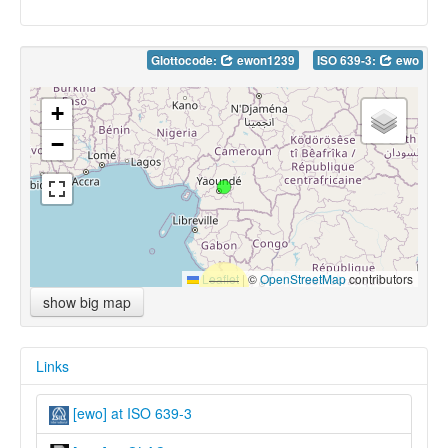
Glottocode:
ewon1239
ISO 639-3:
ewo
+
−
Leaflet
|
©
OpenStreetMap
contributors
show big map
Links
[ewo] at ISO 639-3