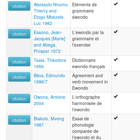
Abessolo Nnomo,
Eléments de
citation
Thierry and
grammaire
Etogo Mbezele,
éwondo
Luc 1982
Essono, Jean-
L'ewondo par la
citation
Jacques [Marie]
grammaire et
and Abega,
l'exercise
Prosper 1972
Tsala, Théodore
Dictionnaire
citation
1956
ewondo-français
Biloa, Edmundo
Agreement and
citation
1996/7
verb movement in
Ewondo
Owona, Antoine
L'orthographe
citation
2004
harmonisée de
l'ewondo
Biakolo, Mveng
Essai de
citation
1987
phonologie
comparée de
l'ewondo et du