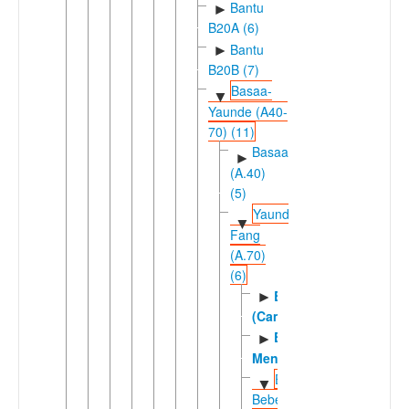
Bantu
►
B20A (6)
Bantu
►
B20B (7)
Basaa-
▼
Yaunde (A40-
70) (11)
Basaa
►
(A.40)
(5)
Yaunde-
▼
Fang
(A.70)
(6)
Bulu
►
(Cameroon)
Eton-
►
Mengisa
Ewondo-
▼
Bebele