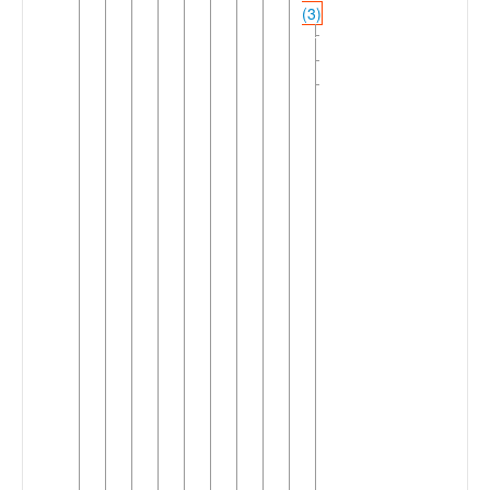
(3)
►
Bebele
Bebil
Ewondo
▼
Badjia
Bafeuk
Bamvele
Bane
Beti
Enoah
Evouzok
Fong
Mbida-
Bani
Mvete
Mvog-
Niengue
Omvang
Yabeka