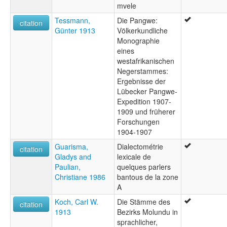
mvele
Tessmann,
Die Pangwe:
citation
Günter 1913
Völkerkundliche
Monographie
eines
westafrikanischen
Negerstammes:
Ergebnisse der
Lübecker Pangwe-
Expedition 1907-
1909 und früherer
Forschungen
1904-1907
Guarisma,
Dialectométrie
citation
Gladys and
lexicale de
Paulian,
quelques parlers
Christiane 1986
bantous de la zone
A
Koch, Carl W.
Die Stämme des
citation
1913
Bezirks Molundu in
sprachlicher,