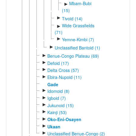
Mbam-Bubi
►
(15)
►
Tivoid (14)
Wide Grassfields
►
(71)
►
Yemne-Kimbi (7)
►
Unclassified Bantoid (1)
►
Benue-Congo Plateau (69)
►
Defoid (17)
►
Delta Cross (57)
►
Ebira-Nupoid (11)
Gade
►
Idomoid (8)
►
Igboid (7)
►
Jukunoid (15)
►
Kainji (53)
►
Oko-Eni-Osayen
►
Ukaan
►
Unclassified Benue-Congo (2)