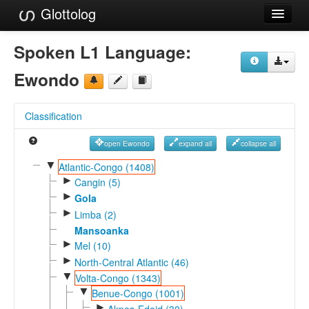
Glottolog
Languages
Spoken L1 Language:
Families
Ewondo
Language Search
Classification
References
open Ewondo
expand all
collapse all
Reference Search
▼
Atlantic-Congo (1408)
►
GlottoScope
Cangin (5)
►
Gola
About
►
Limba (2)
Mansoanka
►
Mel (10)
►
North-Central Atlantic (46)
▼
Volta-Congo (1343)
▼
Benue-Congo (1001)
►
Akpes-Edoid (30)