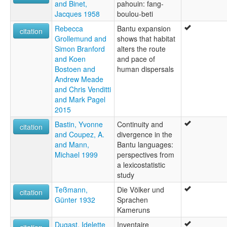
and Binet,
pahouin: fang-
Jacques 1958
boulou-beti
Rebecca
Bantu expansion
citation
Grollemund and
shows that habitat
Simon Branford
alters the route
and Koen
and pace of
Bostoen and
human dispersals
Andrew Meade
and Chris Venditti
and Mark Pagel
2015
Bastin, Yvonne
Continuity and
citation
and Coupez, A.
divergence in the
and Mann,
Bantu languages:
Michael 1999
perspectives from
a lexicostatistic
study
Teßmann,
Die Völker und
citation
Günter 1932
Sprachen
Kameruns
Dugast, Idelette
Inventaire
citation