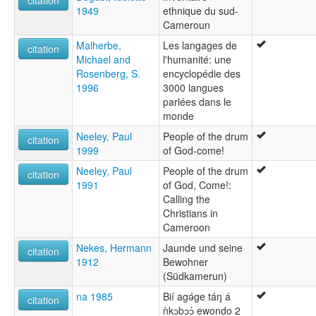
1949
ethnique du sud-
Cameroun
Malherbe,
Les langages de
citation
Michael and
l'humanité: une
Rosenberg, S.
encyclopédie des
1996
3000 langues
parlées dans le
monde
Neeley, Paul
People of the drum
citation
1999
of God-come!
Neeley, Paul
People of the drum
citation
1991
of God, Come!:
Calling the
Christians in
Cameroon
Nekes, Hermann
Jaunde und seine
citation
1912
Bewohner
(Südkamerun)
na 1985
Bií agǝ́ge táŋ á
citation
ǹkɔbɔɔ́ ewondo 2