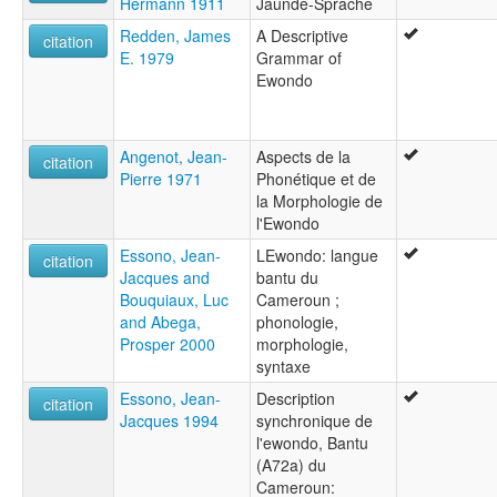
Hermann 1911
Jaunde-Sprache
Redden, James
A Descriptive
citation
E. 1979
Grammar of
Ewondo
Angenot, Jean-
Aspects de la
citation
Pierre 1971
Phonétique et de
la Morphologie de
l'Ewondo
Essono, Jean-
LEwondo: langue
citation
Jacques and
bantu du
Bouquiaux, Luc
Cameroun ;
and Abega,
phonologie,
Prosper 2000
morphologie,
syntaxe
Essono, Jean-
Description
citation
Jacques 1994
synchronique de
l'ewondo, Bantu
(A72a) du
Cameroun: