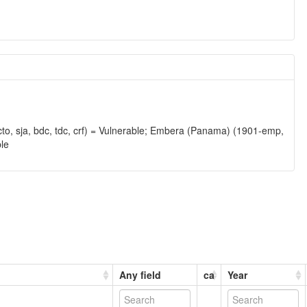
o, sja, bdc, tdc, crf) = Vulnerable; Embera (Panama) (1901-emp,
ble
Any field
ca
Year