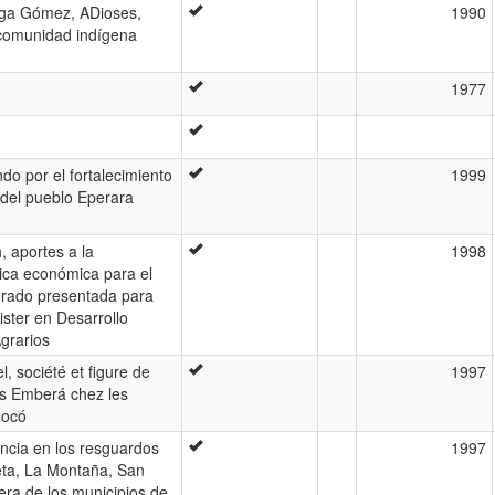
aga Gómez, ADioses,
1990
 comunidad indígena
1977
o por el fortalecimiento
1999
 del pueblo Eperara
n, aportes a la
1998
tica económica para el
grado presentada para
ister en Desarrollo
grarios
el, société et figure de
1997
ns Emberá chez les
hocó
encia en los resguardos
1997
ta, La Montaña, San
era de los municipios de