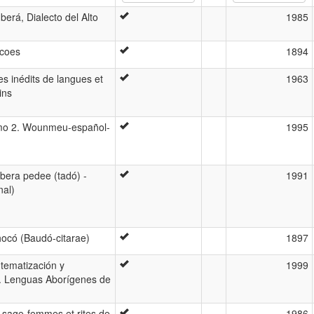
erá, Dialecto del Alto
1985
ocoes
1894
s inédits de langues et
1963
ins
tomo 2. Wounmeu-español-
1995
mbera pedee (tadó) -
1991
nal)
hocó (Baudó-citarae)
1897
 tematización y
1999
á. Lenguas Aborígenes de
: sage-femmes et rites de
1986