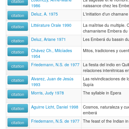
citation
1986
naissance chez les Emb
Deluz, A. 1975
L'initiation d'un chaman
citation
Littérature Orale 1990
La maîtrise du multiple. 
citation
chamanisme Embera du 
Deluz, Ariane 1971
Les Emberá du bassin d
citation
Chávez Ch., Milcíades
Mitos, tradiciones y cuen
citation
1954
Friedemann, N.S. de 1977
La fiesta del indio en Qu
citation
relaciones interétnicas 
Alvarez, Juan de Jesús
Las reivindicaciones de 
citation
1993
Supía
Morris, Judy 1978
The syllable in Epera
citation
Aguirre Licht, Daniel 1998
Cosmos, naturaleza y cu
citation
emberá
Friedemann, N.S. de 1977
The feast of the Indian i
citation