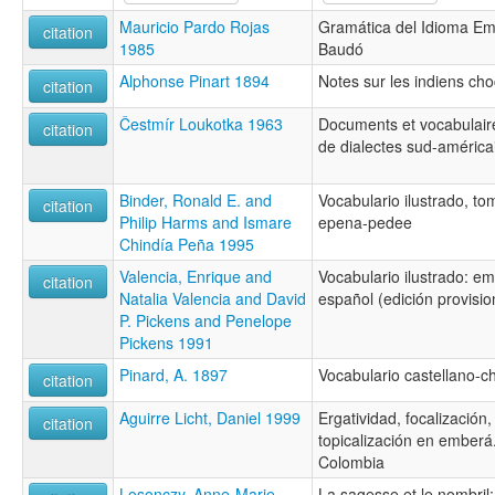
Mauricio Pardo Rojas
Gramática del Idioma Emb
citation
1985
Baudó
Alphonse Pinart 1894
Notes sur les indiens ch
citation
Čestmír Loukotka 1963
Documents et vocabulaire
citation
de dialectes sud-américa
Binder, Ronald E. and
Vocabulario ilustrado, 
citation
Philip Harms and Ismare
epena-pedee
Chindía Peña 1995
Valencia, Enrique and
Vocabulario ilustrado: e
citation
Natalia Valencia and David
español (edición provisio
P. Pickens and Penelope
Pickens 1991
Pinard, A. 1897
Vocabulario castellano-c
citation
Aguirre Licht, Daniel 1999
Ergatividad, focalización,
citation
topicalización en ember
Colombia
Losonczy, Anne-Marie
La sagesse et le nombril