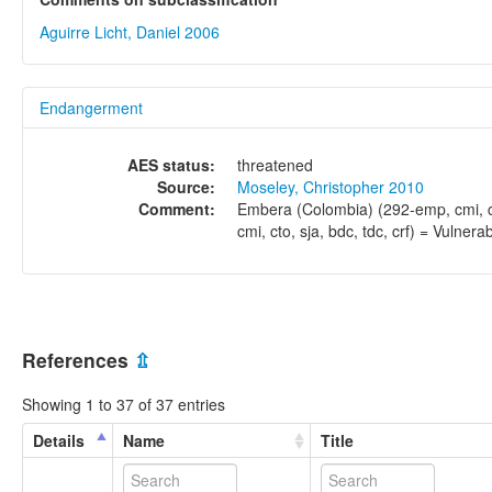
Aguirre Licht, Daniel 2006
Endangerment
AES status:
threatened
Source:
Moseley, Christopher 2010
Comment:
Embera (Colombia) (292-emp, cmi, ct
cmi, cto, sja, bdc, tdc, crf) = Vulnera
References
⇫
Showing 1 to 37 of 37 entries
Details
Name
Title