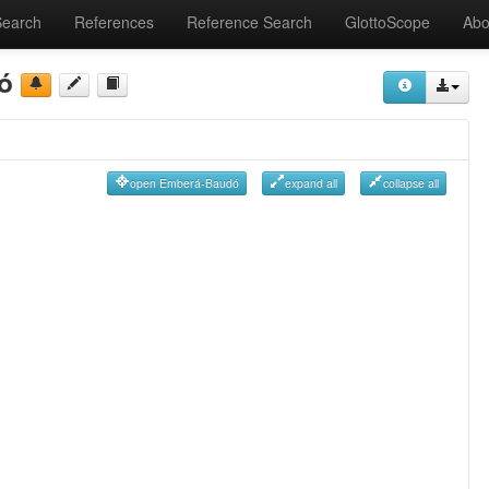
Search
References
Reference Search
GlottoScope
Abo
ó
open Emberá-Baudó
expand all
collapse all