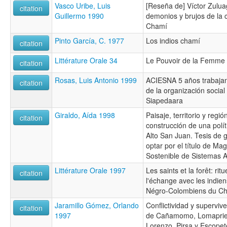
Vasco Uribe, Luis
[Reseña de] Víctor Zulu
citation
Guillermo 1990
demonios y brujos de la
Chamí
Pinto García, C. 1977
Los indios chamí
citation
Littérature Orale 34
Le Pouvoir de la Femme
citation
Rosas, Luis Antonio 1999
ACIESNA 5 años trabajand
citation
de la organización social
Siapedaara
Giraldo, Aída 1998
Paisaje, territorio y regió
citation
construcción de una polí
Alto San Juan. Tesis de 
optar por el título de Mag
Sostenible de Sistemas A
Littérature Orale 1997
Les saints et la forêt: ritu
citation
l'échange avec les indie
Négro-Colombiens du C
Jaramillo Gómez, Orlando
Conflictividad y superviv
citation
1997
de Cañamomo, Lomaprie
Lorenzo, Pirsa y Escopet