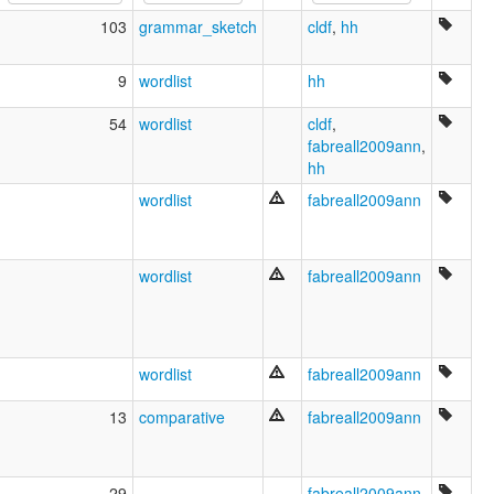
Emberá-Baudó
103
grammar_sketch
cldf
,
hh
Sia pedee
Southern Emberá
9
wordlist
hh
54
wordlist
cldf
,
fabreall2009ann
,
hh
wordlist
fabreall2009ann
wordlist
fabreall2009ann
wordlist
fabreall2009ann
13
comparative
fabreall2009ann
29
fabreall2009ann