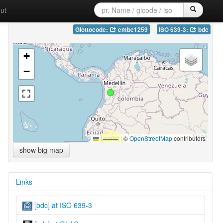
ut
Glottocode:
embe1259
ISO 639-3:
bdc
+
−
Leaflet
|
©
OpenStreetMap
contributors
show big map
Links
[bdc] at ISO 639-3