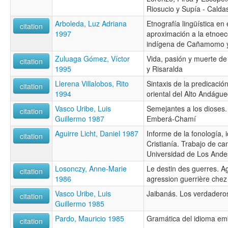
Riosucio y Supía - Calda
Arboleda, Luz Adriana
Etnografía lingüística en
citation
1997
aproximación a la etnoec
indígena de Cañamomo y
Zuluaga Gómez, Víctor
Vida, pasión y muerte de
citation
1995
y Risaralda
Llerena Villalobos, Rito
Sintaxis de la predicació
citation
1994
oriental del Alto Andágu
Vasco Uribe, Luis
Semejantes a los dioses.
citation
Guillermo 1987
Emberá-Chamí
Aguirre Licht, Daniel 1987
Informe de la fonología,
citation
Cristianía. Trabajo de c
Universidad de Los Ande
Losonczy, Anne-Marie
Le destin des guerres. 
citation
1986
agression guerrière che
Vasco Uribe, Luis
Jaibanás. Los verdader
citation
Guillermo 1985
Pardo, Mauricio 1985
Gramática del idioma emb
citation