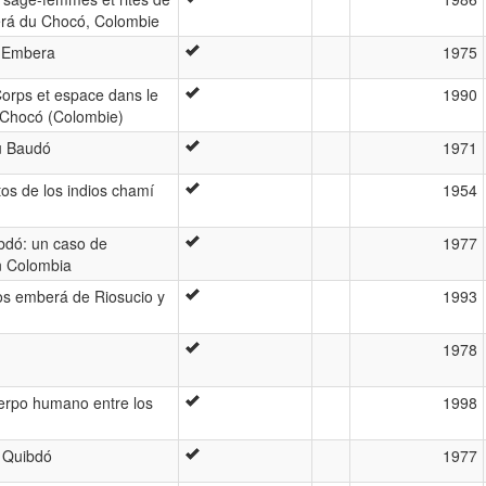
erá du Chocó, Colombie
e Embera
1975
Corps et espace dans le
1990
Chocó (Colombie)
u Baudó
1971
tos de los indios chamí
1954
ibdó: un caso de
1977
en Colombia
los emberá de Riosucio y
1993
1978
erpo humano entre los
1998
n Quibdó
1977