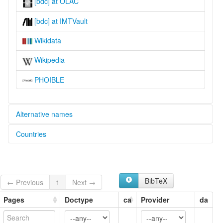
[bdc] at OLAC
[bdc] at IMTVault
Wikidata
Wikipedia
PHOIBLE
Alternative names
Countries
glottolog:
Embera-Baudo
Colombia [CO]
lexvo:
Emberá-Baudó [en]
multitree:
BibTeX
← Previous
1
Next →
Baudo
Baudó
Pages
Doctype
ca
Provider
da
Catio
Catrú