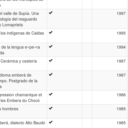
s
 el valle de Supía. Una
1997
ología del resguardo
 Lomaprieta
 los indígenas de Caldas
1995
n de la lengua e~pe~ra
1994
eda
 Cerámica y cestería
1987
 idioma emberá de
1987
ampo. Postgrado de la
s
Agression chamanique et
1986
z les Embera du Chocó
os hombres
1985
erá, dialecto Alto Baudó
1985