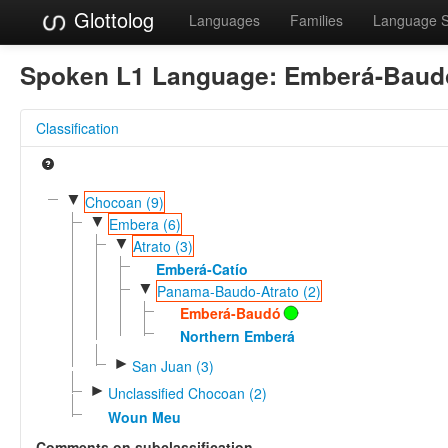
Glottolog
Languages
Families
Language 
Spoken L1 Language:
Emberá-Baud
Classification
▼
Chocoan (9)
▼
Embera (6)
▼
Atrato (3)
Emberá-Catío
▼
Panama-Baudo-Atrato (2)
Emberá-Baudó
Northern Emberá
►
San Juan (3)
►
Unclassified Chocoan (2)
Woun Meu
Comments on subclassification