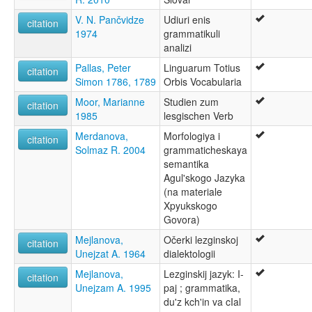
V. N. Pančvidze
Udiuri enis
citation
1974
grammatikuli
analizi
Pallas, Peter
Linguarum Totius
citation
Simon 1786, 1789
Orbis Vocabularia
Moor, Marianne
Studien zum
citation
1985
lesgischen Verb
Merdanova,
Morfologiya i
citation
Solmaz R. 2004
grammaticheskaya
semantika
Agul'skogo Jazyka
(na materiale
Xpyukskogo
Govora)
Mejlanova,
Očerki lezginskoj
citation
Unejzat A. 1964
dialektologii
Mejlanova,
Lezginskij jazyk: I-
citation
Unejzam A. 1995
paj ; grammatika,
du'z kch'in va cIal