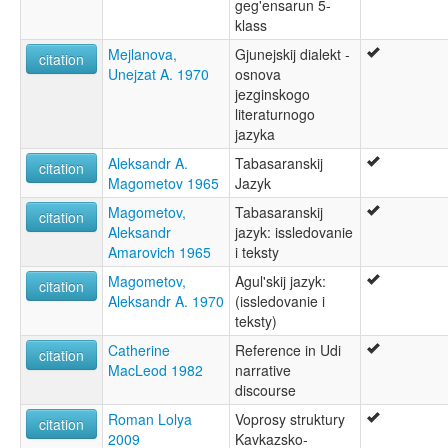
geg'ensarun 5-
klass
Mejlanova,
Gjunejskij dialekt -
citation
Unejzat A. 1970
osnova
jezginskogo
literaturnogo
jazyka
Aleksandr A.
Tabasaranskij
citation
Magometov 1965
Jazyk
Magometov,
Tabasaranskij
citation
Aleksandr
jazyk: issledovanie
Amarovich 1965
i teksty
Magometov,
Agul'skij jazyk:
citation
Aleksandr A. 1970
(issledovanie i
teksty)
Catherine
Reference in Udi
citation
MacLeod 1982
narrative
discourse
Roman Lolya
Voprosy struktury
citation
2009
Kavkazsko-