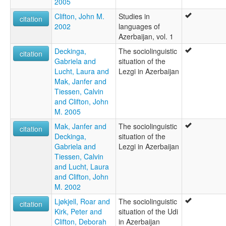
2005
Clifton, John M.
Studies in
citation
2002
languages of
Azerbaijan, vol. 1
Deckinga,
The sociolinguistic
citation
Gabriela and
situation of the
Lucht, Laura and
Lezgi in Azerbaijan
Mak, Janfer and
Tiessen, Calvin
and Clifton, John
M. 2005
Mak, Janfer and
The sociolinguistic
citation
Deckinga,
situation of the
Gabriela and
Lezgi in Azerbaijan
Tiessen, Calvin
and Lucht, Laura
and Clifton, John
M. 2002
Ljøkjell, Roar and
The sociolinguistic
citation
Kirk, Peter and
situation of the Udi
Clifton, Deborah
in Azerbaijan