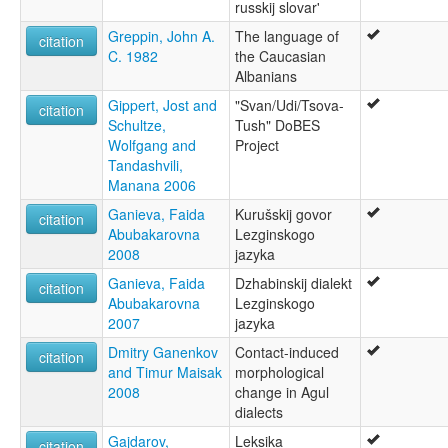
russkij slovar'
Greppin, John A.
The language of
citation
C. 1982
the Caucasian
Albanians
Gippert, Jost and
"Svan/Udi/Tsova-
citation
Schultze,
Tush" DoBES
Wolfgang and
Project
Tandashvili,
Manana 2006
Ganieva, Faida
Kurušskij govor
citation
Abubakarovna
Lezginskogo
2008
jazyka
Ganieva, Faida
Dzhabinskij dialekt
citation
Abubakarovna
Lezginskogo
2007
jazyka
Dmitry Ganenkov
Contact-induced
citation
and Timur Maisak
morphological
2008
change in Agul
dialects
Gajdarov,
Leksika
citation