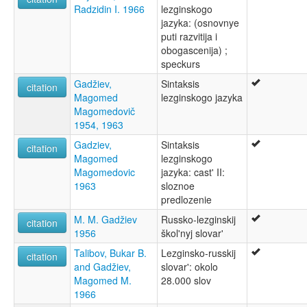
Radzidin I. 1966
lezginskogo
jazyka: (osnovnye
puti razvitija i
obogascenija) ;
speckurs
Gadžiev,
Sintaksis
citation
Magomed
lezginskogo jazyka
Magomedovič
1954, 1963
Gadziev,
Sintaksis
citation
Magomed
lezginskogo
Magomedovic
jazyka: cast' II:
1963
sloznoe
predlozenie
M. M. Gadžiev
Russko-lezginskij
citation
1956
škol'nyj slovar'
Talibov, Bukar B.
Lezginsko-russkij
citation
and Gadžiev,
slovar': okolo
Magomed M.
28.000 slov
1966