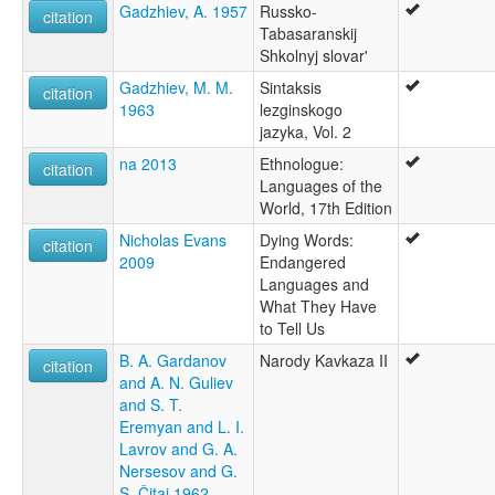
Gadzhiev, A. 1957
Russko-
citation
Tabasaranskij
Shkolnyj slovar'
Gadzhiev, M. M.
Sintaksis
citation
1963
lezginskogo
jazyka, Vol. 2
na 2013
Ethnologue:
citation
Languages of the
World, 17th Edition
Nicholas Evans
Dying Words:
citation
2009
Endangered
Languages and
What They Have
to Tell Us
B. A. Gardanov
Narody Kavkaza II
citation
and A. N. Guliev
and S. T.
Eremyan and L. I.
Lavrov and G. A.
Nersesov and G.
S. Čitaj 1962