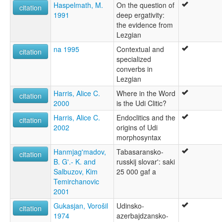
Haspelmath, M.
On the question of
citation
1991
deep ergativity:
the evidence from
Lezgian
na 1995
Contextual and
citation
specialized
converbs in
Lezgian
Harris, Alice C.
Where in the Word
citation
2000
is the Udi Clitic?
Harris, Alice C.
Endoclitics and the
citation
2002
origins of Udi
morphosyntax
Hanmjag'madov,
Tabasaransko-
citation
B. G'.- K. and
russkij slovar': saki
Salbuzov, Kim
25 000 gaf a
Temirchanovic
2001
Gukasjan, Vorošil
Udinsko-
citation
1974
azerbajdzansko-