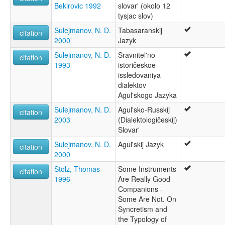
Bekirovic 1992
slovar' (okolo 12
tysjac slov)
Sulejmanov, N. D.
Tabasaranskij
citation
2000
Jazyk
Sulejmanov, N. D.
Sravnitel'no-
citation
1993
istoričeskoe
issledovaniya
dialektov
Agul'skogo Jazyka
Sulejmanov, N. D.
Agul'sko-Russkij
citation
2003
(Dialektologičeskij)
Slovar'
Sulejmanov, N. D.
Agul'skij Jazyk
citation
2000
Stolz, Thomas
Some Instruments
citation
1996
Are Really Good
Companions -
Some Are Not. On
Syncretism and
the Typology of