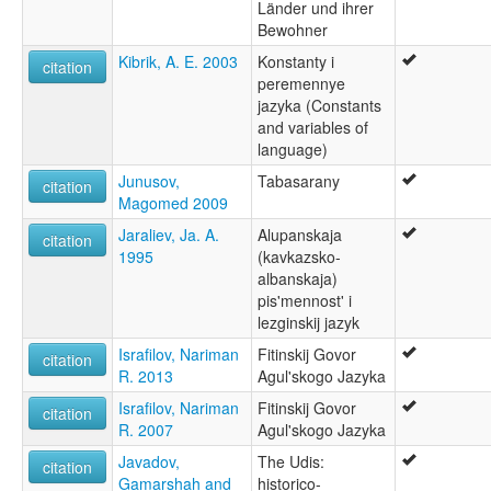
Länder und ihrer
Bewohner
Kibrik, A. E. 2003
Konstanty i
citation
peremennye
jazyka (Constants
and variables of
language)
Junusov,
Tabasarany
citation
Magomed 2009
Jaraliev, Ja. A.
Alupanskaja
citation
1995
(kavkazsko-
albanskaja)
pis'mennost' i
lezginskij jazyk
Israfilov, Nariman
Fitinskij Govor
citation
R. 2013
Agul'skogo Jazyka
Israfilov, Nariman
Fitinskij Govor
citation
R. 2007
Agul'skogo Jazyka
Javadov,
The Udis:
citation
Gamarshah and
historico-