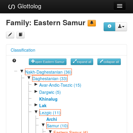
Glottolog
Languages
Family:
Eastern Samur
Families
Language Search
Classification
References
open Eastern Samur
expand all
collapse all
Reference Search
▼
Nakh-Daghestanian (36)
▼
GlottoScope
Daghestanian (33)
►
Avar-Andic-Tsezic (15)
About
►
Dargwic (5)
Khinalug
►
Lak
▼
Lezgic (11)
Archi
▼
Samur (10)
▼
Eastern Samur (6)