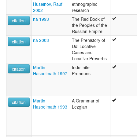
Huseinov, Rauf
ethnographic
2002
research
na 1993
The Red Book of
citation
the Peoples of the
Russian Empire
na 2003
The Prehistory of
citation
Udi Locative
Cases and
Locative Preverbs
Martin
Indefinite
citation
Haspelmath 1997
Pronouns
Martin
A Grammar of
citation
Haspelmath 1993
Lezgian