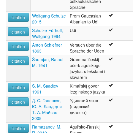
ostkaukasischen
Sprache
Wolfgang Schulze
From Caucasian
citation
2015
Albanian to Udi
Schulze-Fürhoff,
Udi
citation
Wolfgang 1994
Anton Schiefner
Versuch über die
citation
1863
Sprache der Uden
Šaumjan, Rafael
Grammatičeskij
citation
M. 1941
očerk agulskogo
jazyka: s tekstami i
slovarem
Š. M. Saadiev
Kimal'skij govor
citation
1961
lezginskogo jazyka
Д. С. Ганенков,
Удинский язык
citation
Ю. А. Ландер и
(ниджский
Т. А. Майсак
диалект)
2008
Ramazanov, M.
Agul'sko-Russkij
citation
R. 2010
Slovar'