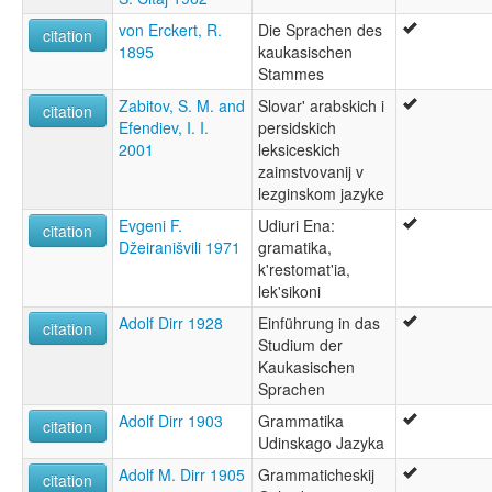
von Erckert, R.
Die Sprachen des
citation
1895
kaukasischen
Stammes
Zabitov, S. M. and
Slovar' arabskich i
citation
Efendiev, I. I.
persidskich
2001
leksiceskich
zaimstvovanij v
lezginskom jazyke
Evgeni F.
Udiuri Ena:
citation
Džeiranišvili 1971
gramatika,
k'restomat'ia,
lek'sikoni
Adolf Dirr 1928
Einführung in das
citation
Studium der
Kaukasischen
Sprachen
Adolf Dirr 1903
Grammatika
citation
Udinskago Jazyka
Adolf M. Dirr 1905
Grammaticheskij
citation