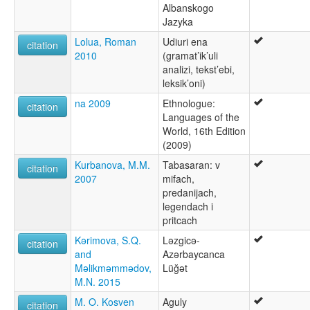
Albanskogo
Jazyka
Lolua, Roman
Udiuri ena
citation
2010
(gramat’ik’uli
analizi, tekst’ebi,
leksik’oni)
na 2009
Ethnologue:
citation
Languages of the
World, 16th Edition
(2009)
Kurbanova, M.M.
Tabasaran: v
citation
2007
mifach,
predanijach,
legendach i
pritcach
Kərimova, S.Q.
Ləzgicə-
citation
and
Azərbaycanca
Məlikməmmədov,
Lüğət
M.N. 2015
M. O. Kosven
Aguly
citation