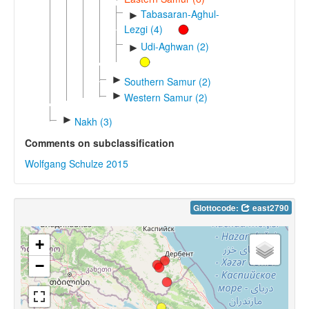
Tabasaran-Aghul-
►
Lezgi (4)
Udi-Aghwan (2)
►
►
Southern Samur (2)
►
Western Samur (2)
►
Nakh (3)
Comments on subclassification
Wolfgang Schulze 2015
Glottocode:
east2790
+
−