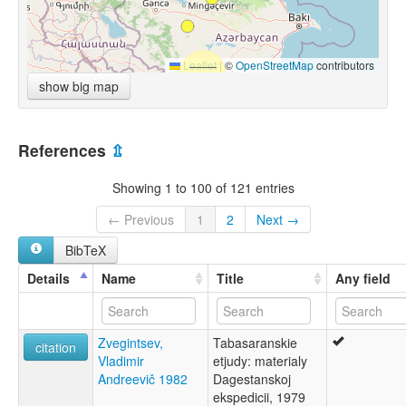
Leaflet
|
©
OpenStreetMap
contributors
show big map
References
⇫
Showing 1 to 100 of 121 entries
← Previous
1
2
Next →
BibTeX
Details
Name
Title
Any field
Zvegintsev,
Tabasaranskie
citation
Vladimir
etjudy: materialy
Andreevič 1982
Dagestanskoj
ekspedicii, 1979