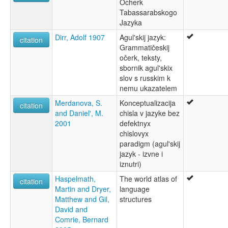
Ocherk
Tabassarabskogo
Jazyka
Dirr, Adolf 1907
Agul'skij jazyk:
citation
Grammatičeskij
očerk, teksty,
sbornik agul'skix
slov s russkim k
nemu ukazatelem
Merdanova, S.
Konceptualizacija
citation
and Daniel', M.
chisla v jazyke bez
2001
defektnyx
chislovyx
paradigm (agul'skij
jazyk - izvne i
iznutri)
Haspelmath,
The world atlas of
citation
Martin and Dryer,
language
Matthew and Gil,
structures
David and
Comrie, Bernard