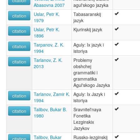
citation
Abasovna 2007
agul'skogo jazyka
Uslar, Petr K.
Tabasaranskij
citation
1979
jazyk
Uslar, Petr K.
Kjurinskij jazyk
citation
1896
Tarpanov, Z. K.
Aguly: Ix jazyk i
citation
1994
istoriya
Tarlanov, Z. K.
Problemy
citation
2013
obshchej
grammatiki i
grammatika
Agul'skogo Jazyka
Tarlanov, Zamir K.
Aguly: Ix Jazyk i
citation
1994
istoriya
Talibov, Bukar B.
Sravnitel'naya
citation
1980
Fonetika
Lezginskix
Jazykov
Talibov, Bukar
Russko-lezginskij
citation