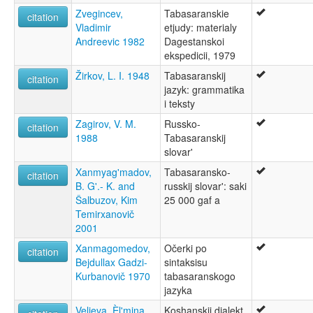
Zvegincev,
Tabasaranskie
citation
Vladimir
etjudy: materialy
Andreevic 1982
Dagestanskoi
ekspedicii, 1979
Žirkov, L. I. 1948
Tabasaranskij
citation
jazyk: grammatika
i teksty
Zagirov, V. M.
Russko-
citation
1988
Tabasaranskij
slovar'
Xanmyag'madov,
Tabasaransko-
citation
B. G'.- K. and
russkij slovar': saki
Šalbuzov, Kim
25 000 gaf a
Temirxanovič
2001
Xanmagomedov,
Očerki po
citation
Bejdullax Gadzi-
sintaksisu
Kurbanovič 1970
tabasaranskogo
jazyka
Velieva, Èl'mina
Koshanskij dialekt