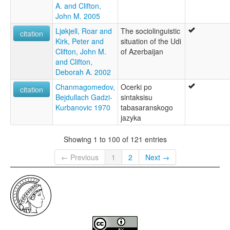
A. and Clifton,
John M. 2005
Ljøkjell, Roar and
The sociolinguistic
citation
Kirk, Peter and
situation of the Udi
Clifton, John M.
of Azerbaijan
and Clifton,
Deborah A. 2002
Chanmagomedov,
Ocerki po
citation
Bejdullach Gadzi-
sintaksisu
Kurbanovic 1970
tabasaranskogo
jazyka
Showing 1 to 100 of 121 entries
← Previous
1
2
Next →