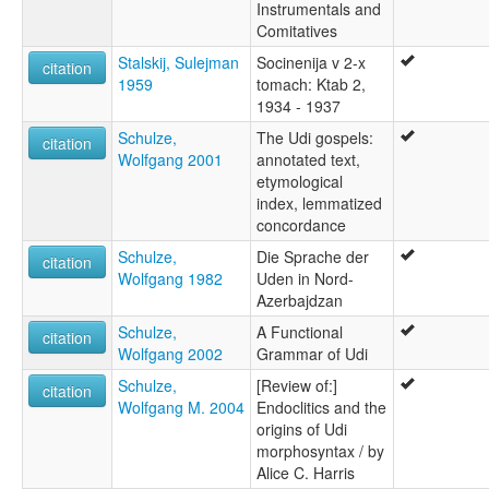
Instrumentals and
Comitatives
Stalskij, Sulejman
Socinenija v 2-x
citation
1959
tomach: Ktab 2,
1934 - 1937
Schulze,
The Udi gospels:
citation
Wolfgang 2001
annotated text,
etymological
index, lemmatized
concordance
Schulze,
Die Sprache der
citation
Wolfgang 1982
Uden in Nord-
Azerbajdzan
Schulze,
A Functional
citation
Wolfgang 2002
Grammar of Udi
Schulze,
[Review of:]
citation
Wolfgang M. 2004
Endoclitics and the
origins of Udi
morphosyntax / by
Alice C. Harris