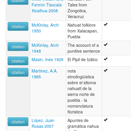
citation
Fermín Tlaxcala
Tales from
Xicalhua 2008
Zongolica,
Veracruz
McKinlay, Arch
Nahuat folklore
citation
1950
from Xalacapan,
Puebla
McKinlay, Arch
The account of a
citation
1948
punitive sentence
Masin, Inés 1926
El Pipil de Izālco
citation
Martinez, A.A.
nota
citation
1985
etnolingüística
sobre el idioma
nahuatl de la
sierra norte de
puebla - la
nomenclatura
floristica
López, Juan
Apuntes de
citation
Rosas 2007
gramática nahua