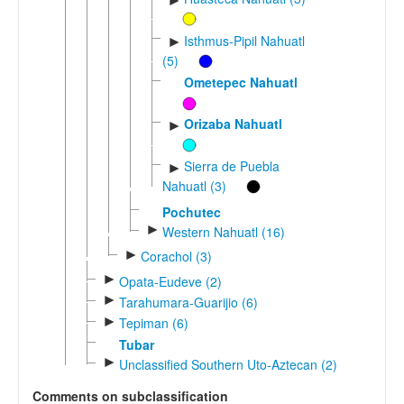
►
Isthmus-Pipil Nahuatl
►
(5)
Ometepec Nahuatl
Orizaba Nahuatl
►
Sierra de Puebla
►
Nahuatl (3)
Pochutec
►
Western Nahuatl (16)
►
Corachol (3)
►
Opata-Eudeve (2)
►
Tarahumara-Guarijio (6)
►
Tepiman (6)
Tubar
►
Unclassified Southern Uto-Aztecan (2)
Comments on subclassification