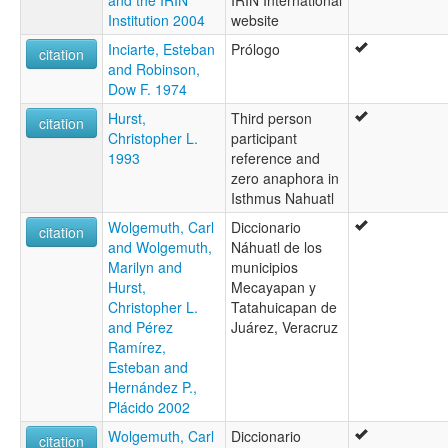
Institution 2004
website
Inciarte, Esteban
Prólogo
citation
and Robinson,
Dow F. 1974
Hurst,
Third person
citation
Christopher L.
participant
1993
reference and
zero anaphora in
Isthmus Nahuatl
Wolgemuth, Carl
Diccionario
citation
and Wolgemuth,
Náhuatl de los
Marilyn and
municipios
Hurst,
Mecayapan y
Christopher L.
Tatahuicapan de
and Pérez
Juárez, Veracruz
Ramírez,
Esteban and
Hernández P.,
Plácido 2002
Wolgemuth, Carl
Diccionario
citation