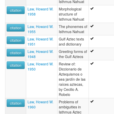
Isthmus Nahuat
Law, Howard W.
Morphological
citation
1958
structure of
Isthmus Nahuat
Law, Howard W.
The phonemes of
citation
1955
Isthmus Nahuat
Law, Howard W.
Gulf Aztec texts
citation
1951
and dictionary
Law, Howard W.
Greeting forms of
citation
1948
the Gulf Aztecs
Law, Howard W.
Review of:
citation
1950
Diccionario de
Aztequismos o
sea jardín de las
raíces aztecas,
by Cecilio A.
Robelo
Law, Howard W.
Problems of
citation
1960
ambiguities in
Isthmus Aztec