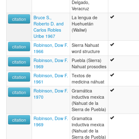
Delgado,
Veracruz
Bruce S.,
La lengua de
citation
Roberto D. and
Huehuetán
Carlos Robles
(Waliwi)
Uribe 1967
Robinson, Dow F.
Sierra Nahuat
citation
1966
word structure
Robinson, Dow F.
Puebla (Sierra)
citation
1969
Nahuat prosodies
Robinson, Dow F.
Textos de
citation
1961
medicina náhuat
Robinson, Dow F.
Gramática
citation
1970
inductiva mexica
(Nahuat de la
Sierra de Puebla)
Robinson, Dow F.
Gramatica
citation
1969
inductiva mexica
(Nahuat de la
Sierra de Puebla)