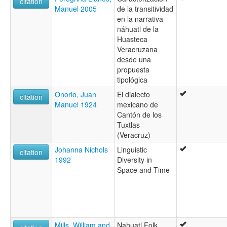
citation
Manuel 2005
de la transitividad
en la narrativa
náhuatl de la
Huasteca
Veracruzana
desde una
propuesta
tipológica
Onorio, Juan
El dialecto
citation
Manuel 1924
mexicano de
Cantón de los
Tuxtlas
(Veracruz)
Johanna Nichols
Linguistic
citation
1992
Diversity in
Space and Time
Mills, William and
Nahuatl Folk