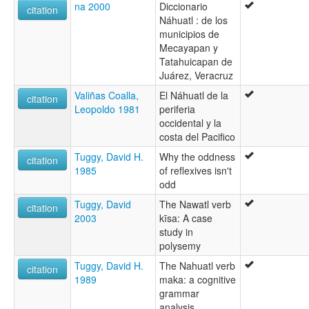
na 2000
Diccionario
citation
Náhuatl : de los
municipios de
Mecayapan y
Tatahuicapan de
Juárez, Veracruz
Valiñas Coalla,
El Náhuatl de la
citation
Leopoldo 1981
periferia
occidental y la
costa del Pacifico
Tuggy, David H.
Why the oddness
citation
1985
of reflexives isn't
odd
Tuggy, David
The Nawatl verb
citation
2003
kīsa: A case
study in
polysemy
Tuggy, David H.
The Nahuatl verb
citation
1989
maka: a cognitive
grammar
analysis