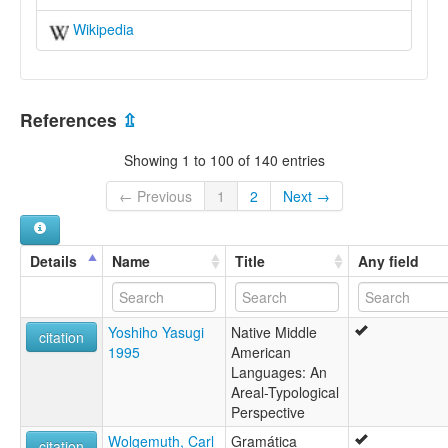
Wikipedia
References
⇫
Showing 1 to 100 of 140 entries
← Previous
1
2
Next →
Details
Name
Title
Any field
Yoshiho Yasugi
Native Middle
citation
1995
American
Languages: An
Areal-Typological
Perspective
Wolgemuth, Carl
Gramática
citation