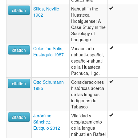
Stiles, Neville
Nahuátl in the
citation
1982
Huasteca
Hidalguense: A
Case Study in the
Sociology of
Language
Celestino Solís,
Vocabulario
citation
Eustaquio 1987
náhuatl-español,
español-náhuatl
de la Huasteca,
Pachuca, Hgo.
Otto Schumann
Consideraciones
citation
1985
históricas acerca
de las lenguas
indígenas de
Tabasco
Jerónimo
Vitalidad y
citation
Sánchez,
desplazamiento
Eutiquio 2012
de la lengua
náhuatl en Rafael