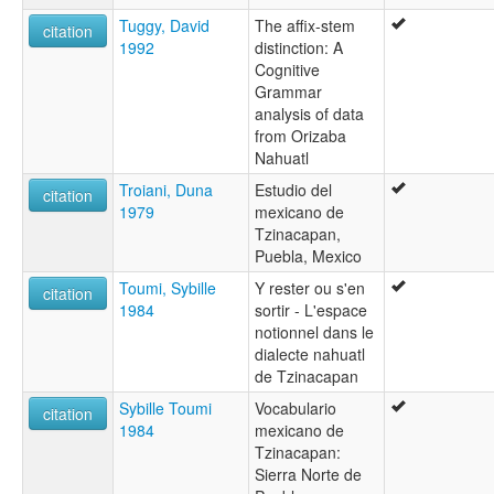
Tuggy, David
The affix-stem
citation
1992
distinction: A
Cognitive
Grammar
analysis of data
from Orizaba
Nahuatl
Troiani, Duna
Estudio del
citation
1979
mexicano de
Tzinacapan,
Puebla, Mexico
Toumi, Sybille
Y rester ou s'en
citation
1984
sortir - L'espace
notionnel dans le
dialecte nahuatl
de Tzinacapan
Sybille Toumi
Vocabulario
citation
1984
mexicano de
Tzinacapan:
Sierra Norte de