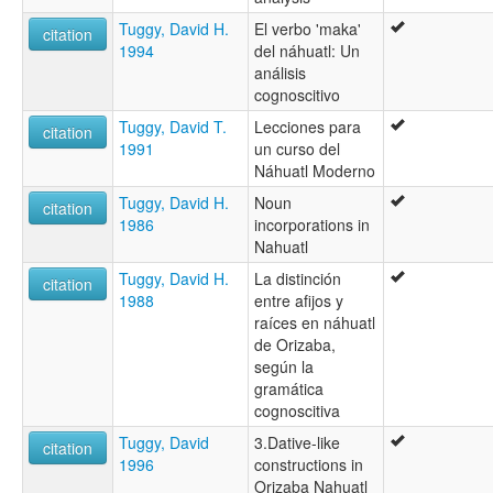
Tuggy, David H.
El verbo 'maka'
citation
1994
del náhuatl: Un
análisis
cognoscitivo
Tuggy, David T.
Lecciones para
citation
1991
un curso del
Náhuatl Moderno
Tuggy, David H.
Noun
citation
1986
incorporations in
Nahuatl
Tuggy, David H.
La distinción
citation
1988
entre afijos y
raíces en náhuatl
de Orizaba,
según la
gramática
cognoscitiva
Tuggy, David
3.Dative-like
citation
1996
constructions in
Orizaba Nahuatl