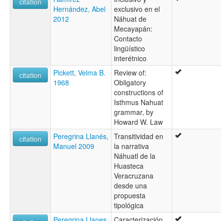
citation
Hernández, Abel
exclusivo en el
2012
Náhuat de
Mecayapán:
Contacto
lingüístico
interétnico
Pickett, Velma B.
Review of:
citation
1968
Obligatory
constructions of
Isthmus Nahuat
grammar, by
Howard W. Law
Peregrina Llanés,
Transitividad en
citation
Manuel 2009
la narrativa
Náhuatl de la
Huasteca
Veracruzana
desde una
propuesta
tipológica
Peregrina Llanes,
Caracterización