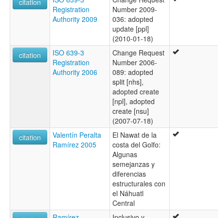
citation
Registration
Number 2009-
Authority 2009
036: adopted
update [ppl]
(2010-01-18)
ISO 639-3
Change Request
citation
Registration
Number 2006-
Authority 2006
089: adopted
split [nhs],
adopted create
[npl], adopted
create [nsu]
(2007-07-18)
Valentín Peralta
El Nawat de la
citation
Ramírez 2005
costa del Golfo:
Algunas
semejanzas y
diferencias
estructurales con
el Náhuatl
Central
Ramírez
Inclusivo y