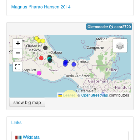
Magnus Pharao Hansen 2014
Glottocode:
east2720
+
−
Leaflet
|
©
OpenStreetMap
contributors
show big map
Links
Wikidata