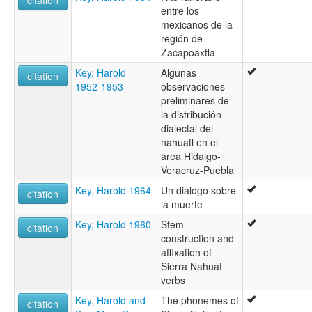
entre los
mexicanos de la
región de
Zacapoaxtla
Key, Harold
Algunas
citation
1952-1953
observaciones
preliminares de
la distribución
dialectal del
nahuatl en el
área Hidalgo-
Veracruz-Puebla
Key, Harold 1964
Un diálogo sobre
citation
la muerte
Key, Harold 1960
Stem
citation
construction and
affixation of
Sierra Nahuat
verbs
Key, Harold and
The phonemes of
citation