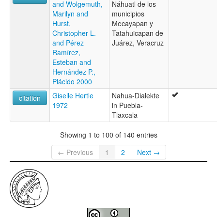
and Wolgemuth,
Náhuatl de los
Marilyn and
municipios
Hurst,
Mecayapan y
Christopher L.
Tatahuicapan de
and Pérez
Juárez, Veracruz
Ramírez,
Esteban and
Hernández P.,
Plácido 2000
Giselle Hertle
Nahua-Dialekte
citation
1972
in Puebla-
Tlaxcala
Showing 1 to 100 of 140 entries
← Previous
1
2
Next →