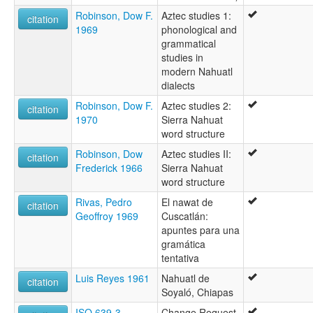
Robinson, Dow F.
Aztec studies 1:
citation
1969
phonological and
grammatical
studies in
modern Nahuatl
dialects
Robinson, Dow F.
Aztec studies 2:
citation
1970
Sierra Nahuat
word structure
Robinson, Dow
Aztec studies II:
citation
Frederick 1966
Sierra Nahuat
word structure
Rivas, Pedro
El nawat de
citation
Geoffroy 1969
Cuscatlán:
apuntes para una
gramática
tentativa
Luis Reyes 1961
Nahuatl de
citation
Soyaló, Chiapas
ISO 639-3
Change Request