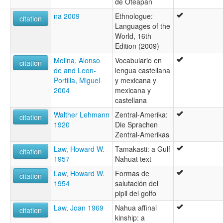
de Oteapan
na 2009
Ethnologue:
citation
Languages of the
World, 16th
Edition (2009)
Molina, Alonso
Vocabulario en
citation
de and Leon-
lengua castellana
Portilla, Miguel
y mexicana y
2004
mexicana y
castellana
Walther Lehmann
Zentral-Amerika:
citation
1920
Die Sprachen
Zentral-Amerikas
Law, Howard W.
Tamakasti: a Gulf
citation
1957
Nahuat text
Law, Howard W.
Formas de
citation
1954
salutación del
pipil del golfo
Law, Joan 1969
Nahua affinal
citation
kinship: a