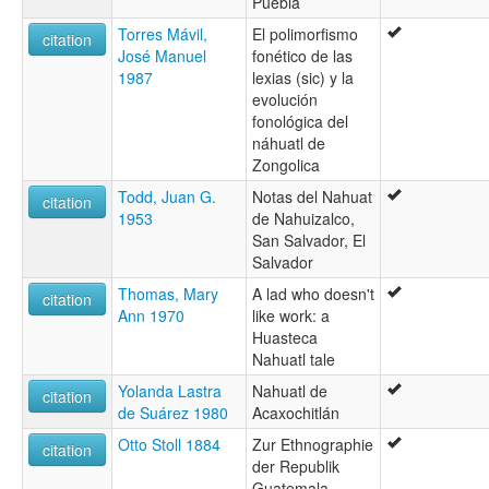
Puebla
Torres Mávil,
El polimorfismo
citation
José Manuel
fonético de las
1987
lexias (sic) y la
evolución
fonológica del
náhuatl de
Zongolica
Todd, Juan G.
Notas del Nahuat
citation
1953
de Nahuizalco,
San Salvador, El
Salvador
Thomas, Mary
A lad who doesn't
citation
Ann 1970
like work: a
Huasteca
Nahuatl tale
Yolanda Lastra
Nahuatl de
citation
de Suárez 1980
Acaxochitlán
Otto Stoll 1884
Zur Ethnographie
citation
der Republik
Guatemala