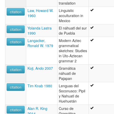
translation
Law, Howard W.
Linguistic
citation
1960
acculturation in
Mexico
Yolanda Lastra
El náhuatl del sur
citation
1990
de Puebla
Langacker,
Modern Aztec
citation
Ronald W. 1979
grammatical
sketches: Studies
in Uto-Aztecan
grammar 2
Koji, Ando 2007
Gramática
citation
náhuatl de
Pajapan
Tim Knab 1980
Lenguas del
citation
Soconusco: Pipil
y Nahuatl de
Huehuetán
Alan R. King
Curso de
citation
2014
Gramática