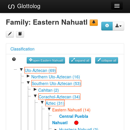
Glottolog
Languages
Family:
Eastern Nahuatl
Families
Language Search
Classification
References
open Eastern Nahuatl
expand all
collapse all
Reference Search
▼
Uto-Aztecan (69)
►
GlottoScope
Northern Uto-Aztecan (16)
▼
Southern Uto-Aztecan (53)
About
►
Cahitan (2)
▼
Corachol-Aztecan (34)
▼
Aztec (31)
▼
Eastern Nahuatl (14)
Central Puebla
Nahuatl
Huasteca Nahuatl (3)