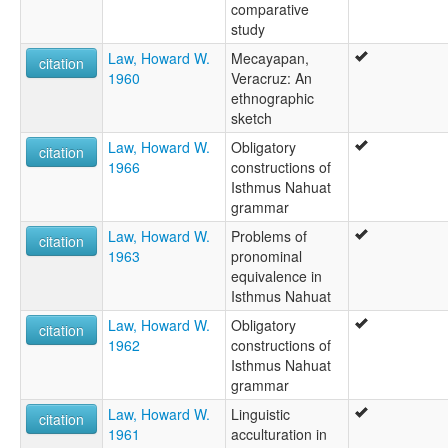
comparative
study
Law, Howard W.
Mecayapan,
citation
1960
Veracruz: An
ethnographic
sketch
Law, Howard W.
Obligatory
citation
1966
constructions of
Isthmus Nahuat
grammar
Law, Howard W.
Problems of
citation
1963
pronominal
equivalence in
Isthmus Nahuat
Law, Howard W.
Obligatory
citation
1962
constructions of
Isthmus Nahuat
grammar
Law, Howard W.
Linguistic
citation
1961
acculturation in