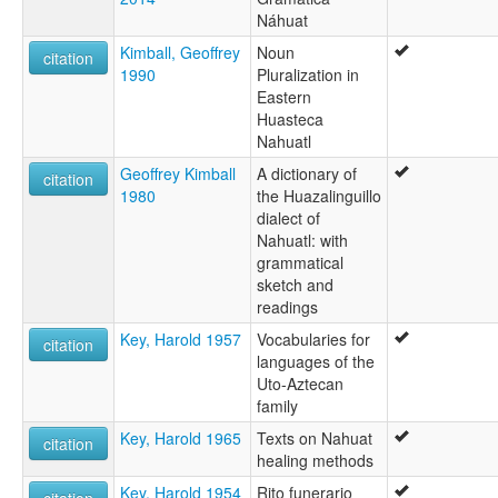
Náhuat
Kimball, Geoffrey
Noun
citation
1990
Pluralization in
Eastern
Huasteca
Nahuatl
Geoffrey Kimball
A dictionary of
citation
1980
the Huazalinguillo
dialect of
Nahuatl: with
grammatical
sketch and
readings
Key, Harold 1957
Vocabularies for
citation
languages of the
Uto-Aztecan
family
Key, Harold 1965
Texts on Nahuat
citation
healing methods
Key, Harold 1954
Rito funerario
citation