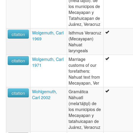
(mela'tájtol): de
los municipos de
Mecayapan y
Tatahuicapan de
Juárez, Veracruz
Wolgemuth, Carl
Isthmus Veracruz
citation
1969
(Mecayapan)
Nahuat
laryngeals
Wolgemuth, Carl
Marriage
citation
1971
customs of our
forefathers:
Nahuat text from
Mecayapan, Ver
Wohlgemuth,
Gramática
citation
Carl 2002
Náhuatl
(mela'tájto̱l) de
los municipios de
Mecayapan y
tatahuicapan de
Juárez, Veracruz