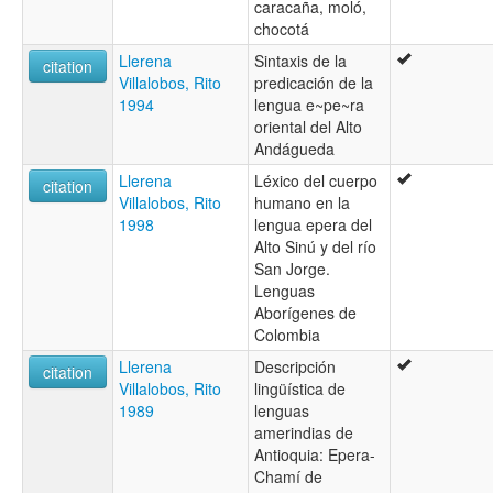
caracaña, moló,
chocotá
Llerena
Sintaxis de la
citation
Villalobos, Rito
predicación de la
1994
lengua e~pe~ra
oriental del Alto
Andágueda
Llerena
Léxico del cuerpo
citation
Villalobos, Rito
humano en la
1998
lengua epera del
Alto Sinú y del río
San Jorge.
Lenguas
Aborígenes de
Colombia
Llerena
Descripción
citation
Villalobos, Rito
lingüística de
1989
lenguas
amerindias de
Antioquia: Epera-
Chamí de