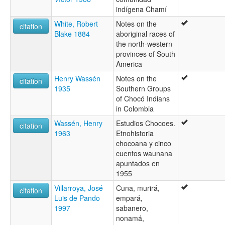
indígena Chamí
White, Robert
Notes on the
citation
Blake 1884
aboriginal races of
the north-western
provinces of South
America
Henry Wassén
Notes on the
citation
1935
Southern Groups
of Chocó Indians
in Colombia
Wassén, Henry
Estudios Chocoes.
citation
1963
Etnohistoria
chocoana y cinco
cuentos waunana
apuntados en
1955
Villarroya, José
Cuna, murirá,
citation
Luis de Pando
empará,
1997
sabanero,
nonamá,