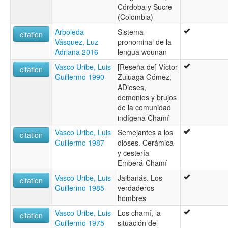
Córdoba y Sucre
(Colombia)
Arboleda
Sistema
citation
Vásquez, Luz
pronominal de la
Adriana 2016
lengua wounan
Vasco Uribe, Luis
[Reseña de] Víctor
citation
Guillermo 1990
Zuluaga Gómez,
ADioses,
demonios y brujos
de la comunidad
indígena Chamí
Vasco Uribe, Luis
Semejantes a los
citation
Guillermo 1987
dioses. Cerámica
y cestería
Emberá-Chamí
Vasco Uribe, Luis
Jaibanás. Los
citation
Guillermo 1985
verdaderos
hombres
Vasco Uribe, Luis
Los chamí, la
citation
Guillermo 1975
situación del