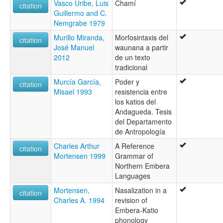
Vasco Uribe, Luis
Chamí
citation
Guillermo and C.
Nemgrabe 1979
Murillo Miranda,
Morfosintaxis del
citation
José Manuel
waunana a partir
2012
de un texto
tradicional
Murcía García,
Poder y
citation
Misael 1993
resistencia entre
los katios del
Andagueda. Tesis
del Departamento
de Antropología
Charles Arthur
A Reference
citation
Mortensen 1999
Grammar of
Northern Embera
Languages
Mortensen,
Nasalization in a
citation
Charles A. 1994
revision of
Embera-Katio
phonology