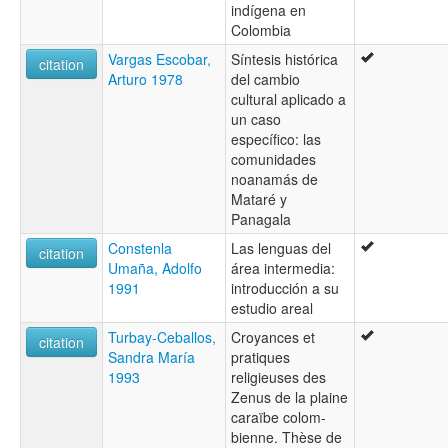
indígena en
Colombia
Vargas Escobar,
Síntesis histórica
citation
Arturo 1978
del cambio
cultural aplicado a
un caso
específico: las
comunidades
noanamás de
Mataré y
Panagala
Constenla
Las lenguas del
citation
Umaña, Adolfo
área intermedia:
1991
introducción a su
estudio areal
Turbay-Ceballos,
Croyances et
citation
Sandra María
pratiques
1993
religieuses des
Zenus de la plaine
caraïbe colom-
bienne. Thèse de