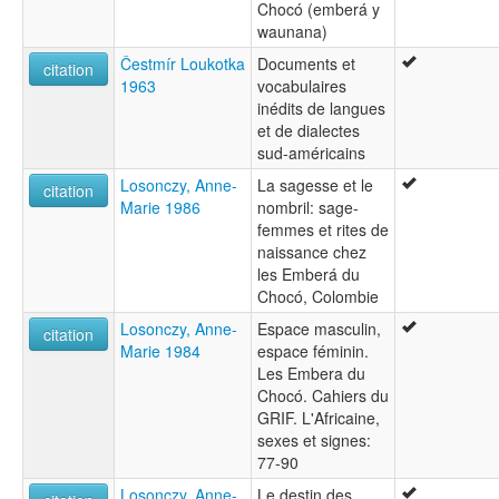
Chocó (emberá y
waunana)
Čestmír Loukotka
Documents et
citation
1963
vocabulaires
inédits de langues
et de dialectes
sud-américains
Losonczy, Anne-
La sagesse et le
citation
Marie 1986
nombril: sage-
femmes et rites de
naissance chez
les Emberá du
Chocó, Colombie
Losonczy, Anne-
Espace masculin,
citation
Marie 1984
espace féminin.
Les Embera du
Chocó. Cahiers du
GRIF. L'Africaine,
sexes et signes:
77-90
Losonczy, Anne-
Le destin des