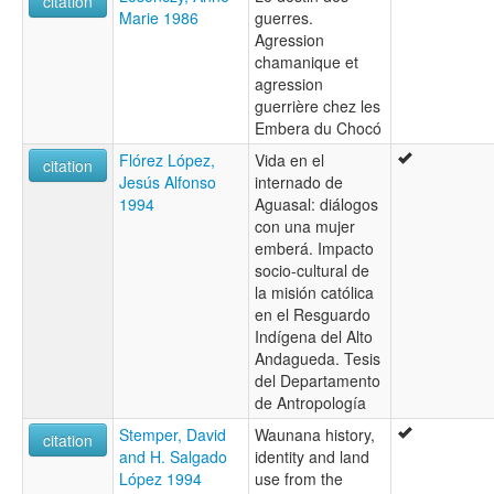
citation
Marie 1986
guerres.
Agression
chamanique et
agression
guerrière chez les
Embera du Chocó
Flórez López,
Vida en el
citation
Jesús Alfonso
internado de
1994
Aguasal: diálogos
con una mujer
emberá. Impacto
socio-cultural de
la misión católica
en el Resguardo
Indígena del Alto
Andagueda. Tesis
del Departamento
de Antropología
Stemper, David
Waunana history,
citation
and H. Salgado
identity and land
López 1994
use from the