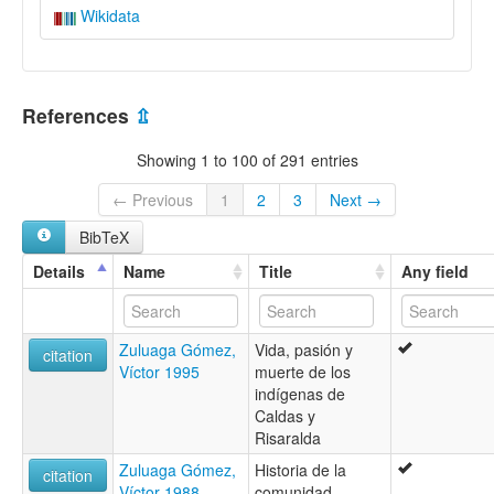
Wikidata
References
⇫
Showing 1 to 100 of 291 entries
← Previous
1
2
3
Next →
BibTeX
Details
Name
Title
Any field
Zuluaga Gómez,
Vida, pasión y
citation
Víctor 1995
muerte de los
indígenas de
Caldas y
Risaralda
Zuluaga Gómez,
Historia de la
citation
Víctor 1988
comunidad