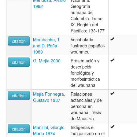
1992
Geografía
humana de
Colombia. Tomo
IX. Región del
Pacífico: 133-177
Membache, T.
Vocabulario
citation
and D. Peña
ilustrado español-
1980
wounmeu
G. Mejía 2000
Presentación y
citation
descripción
fonológica y
morfosintáctica
del waunana
Mejía Fonnegra,
Relaciones
citation
Gustavo 1987
actanciales y de
persona en
waunana. Tesis
de Maestría
Manzini, Giorgio
Indígenas e
citation
Mario 1974
indigenismo en el