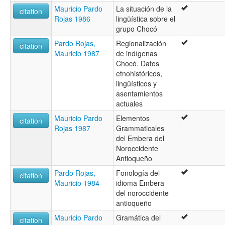
Mauricio Pardo
La situación de la
citation
Rojas 1986
lingüística sobre el
grupo Chocó
Pardo Rojas,
Regionalización
citation
Mauricio 1987
de indígenas
Chocó. Datos
etnohistóricos,
lingüísticos y
asentamientos
actuales
Mauricio Pardo
Elementos
citation
Rojas 1987
Grammaticales
del Embera del
Noroccidente
Antioqueño
Pardo Rojas,
Fonología del
citation
Mauricio 1984
idioma Embera
del noroccidente
antioqueño
Mauricio Pardo
Gramática del
citation