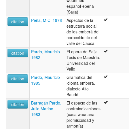
wounmeu-
español-epena
(Saija)
Peña, M.C. 1978
Aspectos de la
citation
estructura social
de los emberá del
noroccidente del
valle del Cauca
Pardo, Mauricio
El epera de Saija.
citation
1982
Tesis de Maestría.
Universidad del
Valle
Pardo, Mauricio
Gramática del
citation
1985
idioma emberá,
dialecto Alto
Baudó
Barragán Pardo,
El espacio de las
citation
Julio Marino
contraindicaciones
1983
(casa waunana,
promiscuidad y
armonía)