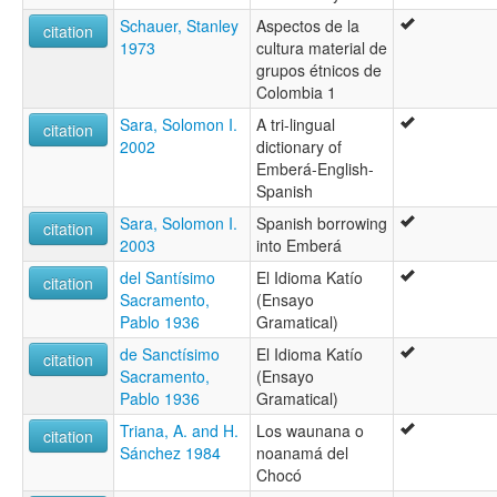
Schauer, Stanley
Aspectos de la
citation
1973
cultura material de
grupos étnicos de
Colombia 1
Sara, Solomon I.
A tri-lingual
citation
2002
dictionary of
Emberá-English-
Spanish
Sara, Solomon I.
Spanish borrowing
citation
2003
into Emberá
del Santísimo
El Idioma Katío
citation
Sacramento,
(Ensayo
Pablo 1936
Gramatical)
de Sanctísimo
El Idioma Katío
citation
Sacramento,
(Ensayo
Pablo 1936
Gramatical)
Triana, A. and H.
Los waunana o
citation
Sánchez 1984
noanamá del
Chocó