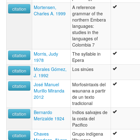
Mortensen,
A reference
citation
Charles A. 1999
grammar of the
northern Embera
languages:
studies in the
languages of
Colombia 7
Morris, Judy
The syllable in
citation
1978
Epera
Morales Gómez,
Los sinúes
citation
J. 1992
José Manuel
Morfosintaxis del
citation
Murillo Miranda
waunana a partir
2012
de un texto
tradicional
Bernardo
Indios salvajes de
citation
Merizalde 1924
la costa del
Pacifico
Chaves
Grupo indígena
citation
Mendoza, Alvaro
Waunana.