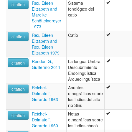
Rex, Eileen
Sistema
citation
Elizabeth and
fonológico del
Mareike
catio
Schöttelndreyer
1973
Rex, Eileen
Catío
citation
Elizabeth and
Rex, Eileen
Elizabeth 1979
Rendón G.,
La lengua Umbra:
citation
Guillermo 2011
Descubrimiento -
Endolingüística -
Arqueolingüística
Reichel-
Apuntes
citation
Dolmatoff,
etnográficos sobre
Gerardo 1963
los indios del alto
río Sinú
Reichel-
Notas
citation
Dolmatoff,
etnográficas sobre
Gerardo 1960
los indios chocó