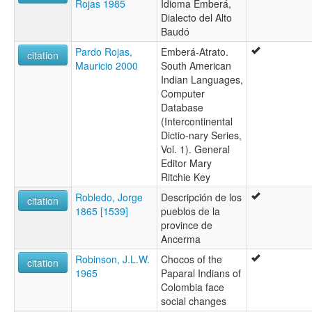
Rojas 1985
Idioma Emberá,
Dialecto del Alto
Baudó
Pardo Rojas,
Emberá-Atrato.
citation
Mauricio 2000
South American
Indian Languages,
Computer
Database
(Intercontinental
Dictio-nary Series,
Vol. 1). General
Editor Mary
Ritchie Key
Robledo, Jorge
Descripción de los
citation
1865 [1539]
pueblos de la
province de
Ancerma
Robinson, J.L.W.
Chocos of the
citation
1965
Paparal Indians of
Colombia face
social changes