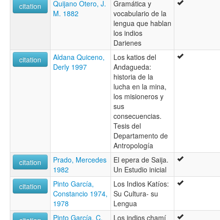
Quijano Otero, J.
Gramática y
citation
M. 1882
vocabulario de la
lengua que hablan
los indios
Darienes
Aldana Quiceno,
Los katios del
citation
Derly 1997
Andagueda:
historia de la
lucha en la mina,
los misioneros y
sus
consecuencias.
Tesis del
Departamento de
Antropología
Prado, Mercedes
El epera de Saija.
citation
1982
Un Estudio inicial
Pinto García,
Los Indios Katíos:
citation
Constancio 1974,
Su Cultura- su
1978
Lengua
Pinto García, C.
Los indios chamí
citation