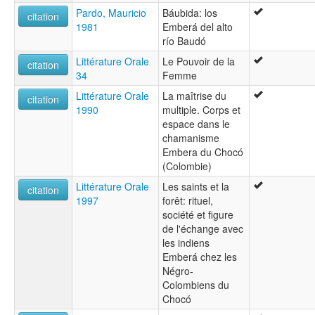
Pardo, Mauricio
Báubida: los
citation
1981
Emberá del alto
río Baudó
Littérature Orale
Le Pouvoir de la
citation
34
Femme
Littérature Orale
La maîtrise du
citation
1990
multiple. Corps et
espace dans le
chamanisme
Embera du Chocó
(Colombie)
Littérature Orale
Les saints et la
citation
1997
forêt: rituel,
société et figure
de l'échange avec
les indiens
Emberá chez les
Négro-
Colombiens du
Chocó