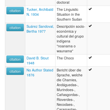
doctorat
Tucker, Archibald
The Linguistic
citation
N. 1934
Situation in the
Southern Sudan
Suárez Sandoval,
Descripción socio-
citation
Bertha 1977
económica y
cultural del grupo
indígena
"noanama o
waunama"
David B. Stout
The Choco
citation
1948
No Author Stated
Bericht über die
citation
1876
Sprache, welche
die Chamies,
Andáguedas-,
Murindoes-,
Cañasgordas-,
Rioverdes-,
Necodaes-,
Caramantas-,