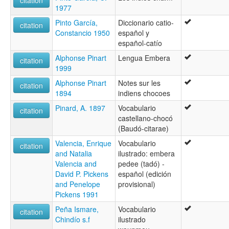
1977
Pinto García,
Diccionario catio-
citation
Constancio 1950
español y
español-catío
Alphonse Pinart
Lengua Embera
citation
1999
Alphonse Pinart
Notes sur les
citation
1894
indiens chocoes
Pinard, A. 1897
Vocabulario
citation
castellano-chocó
(Baudó-citarae)
Valencia, Enrique
Vocabulario
citation
and Natalia
ilustrado: embera
Valencia and
pedee (tadó) -
David P. Pickens
español (edición
and Penelope
provisional)
Pickens 1991
Peña Ismare,
Vocabulario
citation
Chindío s.f
ilustrado