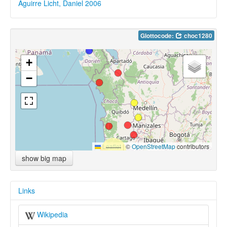
Aguirre Licht, Daniel 2006
Glottocode:
choc1280
+
−
Leaflet
|
©
OpenStreetMap
contributors
show big map
Links
Wikipedia