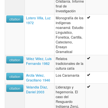
Cristianía. Informe
final de
Investigación
Lotero Villa, Luz
Monografía de los
citation
1972
indígenas
noanamá: Estudio
Linguistico,
Fonetica, Cartilla,
Catecismo,
Ensayo
Gramatical
Vélez Vélez, Luis
Relatos
citation
Fernando 1982
tradicionales de la
cultura catía
Arcila Velez,
Los Caramanta
citation
Graciliano 1946
Velandia Díaz,
Liderazgo y
citation
Daniel 2003
hegemonía. El
caso del
Resguardo
Indígena Zenú,