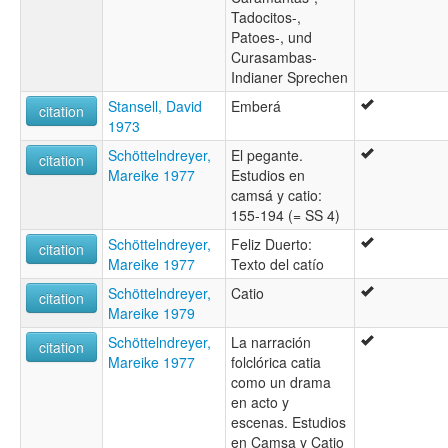
Tadocitos-,
Patoes-, und
Curasambas-
Indianer Sprechen
Stansell, David
Emberá
citation
1973
Schöttelndreyer,
El pegante.
citation
Mareike 1977
Estudios en
camsá y catio:
155-194 (= SS 4)
Schöttelndreyer,
Feliz Duerto:
citation
Mareike 1977
Texto del catío
Schöttelndreyer,
Catio
citation
Mareike 1979
Schöttelndreyer,
La narración
citation
Mareike 1977
folclórica catia
como un drama
en acto y
escenas. Estudios
en Camsa y Catio