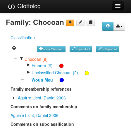
Glottolog
Languages
Family:
Chocoan
Families
Classification
Language Search
open Chocoan
expand all
collapse all
References
▼
Chocoan (9)
►
Reference Search
Embera (6)
►
Unclassified Chocoan (2)
GlottoScope
Woun Meu
About
Family membership references
Aguirre Licht, Daniel 2006
Comments on family membership
Aguirre Licht, Daniel 2006
Comments on subclassification