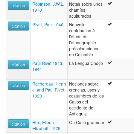
Robinson, J.W.L.
Notas sobre unos
citation
1970
chamíes
aculturados
Rivet, Paul 1946
Nouvelle
citation
contribution à
l'étude de
l'ethnographie
précolombienne
de Colombie
Paul Rivet 1943,
La Lengua Chocó
citation
1944
Rochereau, Henri
Nociones sobre
citation
J. and Paul Rivet
crencias, usos y
1929
costumbres de los
Catios del
occidente de
Antioquia
Rex, Eileen
On Catio grammar
citation
Elizabeth 1975