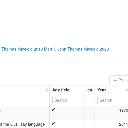
hn Thomas Mayfield 2018
Merrill, John Thomas Mayfield 2023
← Previ
Any field
ca
Year
z
197
of the Gusiilaay language
201