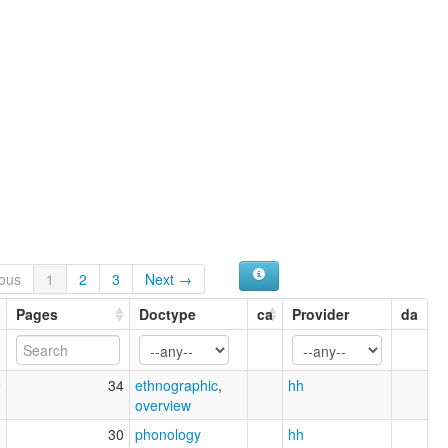
ous
1
2
3
Next →
Pages
Doctype
ca
Provider
da
9
34
ethnographic
,
hh
overview
1
30
phonology
hh