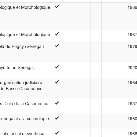
logique et Morphologique
196
logique et Morphologique
196
iola du Fogny (Sénégal)
197
ayotte au Sénégal,
202
organisation judiciaire
196
ls de Basse-Casamance
les Diola de la Casamance
195
énégalais: la cosmologie
196
diola: essai et synthèse
196