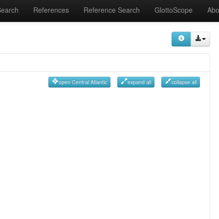
Search
References
Reference Search
GlottoScope
Abo
open Central Atlantic
expand all
collapse all