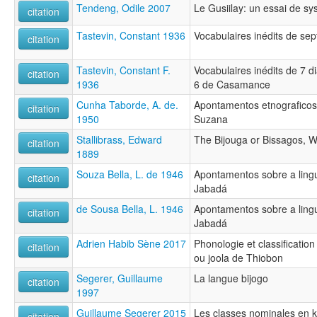
Tendeng, Odile 2007
Le Gusiilay: un essai de sy
citation
Tastevin, Constant 1936
Vocabulaires inédits de sep
citation
Tastevin, Constant F.
Vocabulaires inédits de 7 d
citation
1936
6 de Casamance
Cunha Taborde, A. de.
Apontamentos etnograficos
citation
1950
Suzana
Stallibrass, Edward
The Bijouga or Bissagos, W
citation
1889
Souza Bella, L. de 1946
Apontamentos sobre a ling
citation
Jabadá
de Sousa Bella, L. 1946
Apontamentos sobre a ling
citation
Jabadá
Adrien Habib Sène 2017
Phonologie et classificati
citation
ou joola de Thiobon
Segerer, Guillaume
La langue bijogo
citation
1997
Guillaume Segerer 2015
Les classes nominales en k
citation