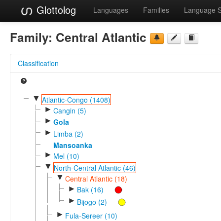
Glottolog
Languages
Families
Language 
Family:
Central Atlantic
Classification
▼
Atlantic-Congo (1408)
►
Cangin (5)
►
Gola
►
Limba (2)
Mansoanka
►
Mel (10)
▼
North-Central Atlantic (46)
▼
Central Atlantic (18)
►
Bak (16)
►
Bijogo (2)
►
Fula-Sereer (10)