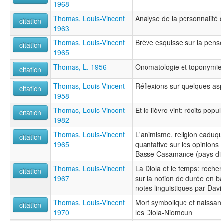
1968
Thomas, Louis-Vincent
Analyse de la personnalité 
citation
1963
Thomas, Louis-Vincent
Brève esquisse sur la pen
citation
1965
Thomas, L. 1956
Onomatologie et toponymie
citation
Thomas, Louis-Vincent
Réflexions sur quelques asp
citation
1958
Thomas, Louis-Vincent
Et le lièvre vint: récits popu
citation
1982
Thomas, Louis-Vincent
L'animisme, religion caduqu
citation
1965
quantative sur les opinions 
Basse Casamance (pays di
Thomas, Louis-Vincent
La Diola et le temps: rech
citation
1967
sur la notion de durée en
notes linguistiques par Davi
Thomas, Louis-Vincent
Mort symbolique et naissanc
citation
1970
les Diola-Niomoun