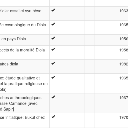
diola: essai et synthèse
196
sée cosmologique du Diola
196
 en pays Diola
195
ects de la moralité Diola
195
laires diola
198
e: étude qualitative et
196
et la pratique religieuse en
ola)
erches anthropologiques
196
 basse-Camance [avec
d Sapir]
e initiatique: Bukut chez
197