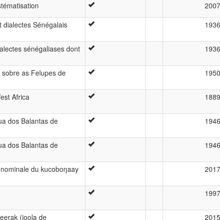
stématisation
200
t dialectes Sénégalais
193
ialectes sénégaliases dont
193
 sobre as Felupes de
195
est Africa
188
ua dos Balantas de
194
ua dos Balantas de
194
on nominale du kucoboŋaay
201
199
eerak (joola de
201