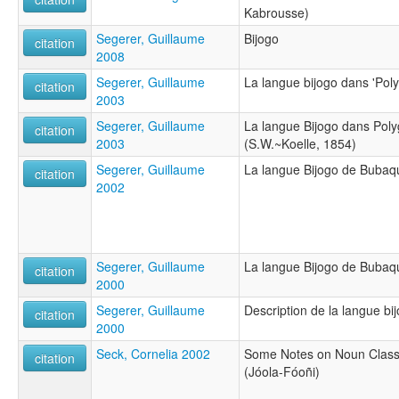
Kabrousse)
Segerer, Guillaume
Bijogo
citation
2008
Segerer, Guillaume
La langue bijogo dans 'Poly
citation
2003
Segerer, Guillaume
La langue Bijogo dans Polyg
citation
2003
(S.W.~Koelle, 1854)
Segerer, Guillaume
La langue Bijogo de Bubaq
citation
2002
Segerer, Guillaume
La langue Bijogo de Bubaq
citation
2000
Segerer, Guillaume
Description de la langue bi
citation
2000
Seck, Cornelia 2002
Some Notes on Noun Classif
citation
(Jóola-Fóoñi)