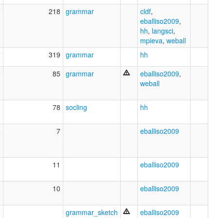
9
218
grammar
cldf
,
eballiso2009
,
hh
,
langsci
,
mpieva
,
weball
7
319
grammar
hh
9
85
grammar
eballiso2009
,
weball
0
78
socling
hh
4
7
eballiso2009
7
11
eballiso2009
0
10
eballiso2009
8
grammar_sketch
eballiso2009