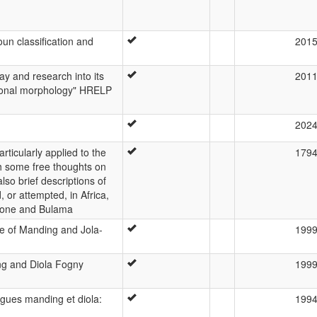
un classification and
201
ay and research into its
201
tional morphology" HRELP
202
rticularly applied to the
179
th some free thoughts on
lso brief descriptions of
 or attempted, in Africa,
Leone and Bulama
e of Manding and Jola-
199
g and Diola Fogny
199
angues manding et diola:
199