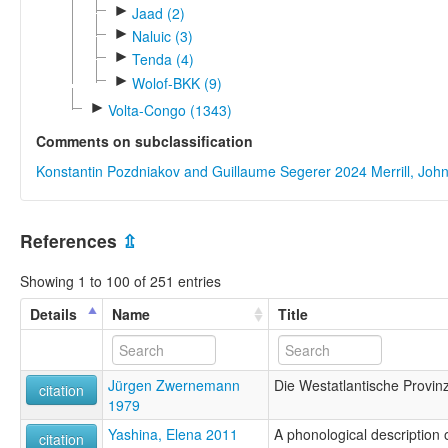
►
Jaad (2)
►
Naluic (3)
►
Tenda (4)
►
Wolof-BKK (9)
►
Volta-Congo (1343)
Comments on subclassification
Konstantin Pozdniakov and Guillaume Segerer 2024
Merrill, Jo
References
⇫
Showing 1 to 100 of 251 entries
Details
Name
Title
Jürgen Zwernemann
Die Westatlantische Provin
citation
1979
Yashina, Elena 2011
A phonological description 
citation