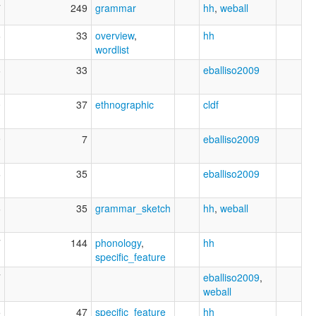
7
249
grammar
hh
,
weball
6
33
overview
,
hh
wordlist
6
33
eballiso2009
0
37
ethnographic
cldf
9
7
eballiso2009
6
35
eballiso2009
6
35
grammar_sketch
hh
,
weball
7
144
phonology
,
hh
specific_feature
7
eballiso2009
,
weball
5
47
specific_feature
hh