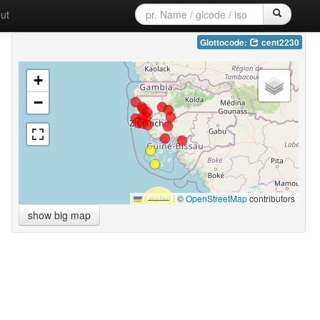
ut
Glottocode:
cent2230
+
−
Leaflet
|
©
OpenStreetMap
contributors
show big map