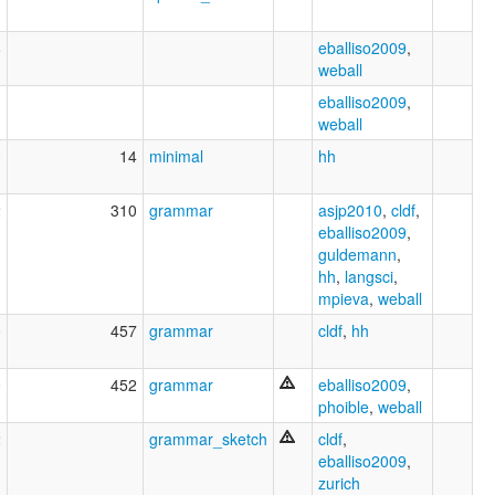
8
eballiso2009
,
weball
3
eballiso2009
,
weball
3
14
minimal
hh
2
310
grammar
asjp2010
,
cldf
,
eballiso2009
,
guldemann
,
hh
,
langsci
,
mpieva
,
weball
0
457
grammar
cldf
,
hh
0
452
grammar
eballiso2009
,
phoible
,
weball
2
grammar_sketch
cldf
,
eballiso2009
,
zurich