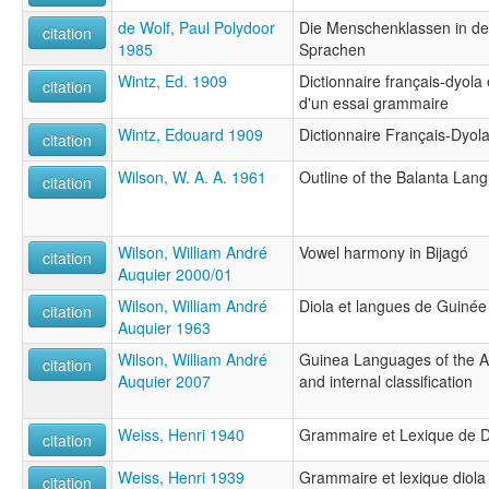
de Wolf, Paul Polydoor
Die Menschenklassen in de
citation
1985
Sprachen
Wintz, Ed. 1909
Dictionnaire français-dyola
citation
d'un essai grammaire
Wintz, Edouard 1909
Dictionnaire Français-Dyol
citation
Wilson, W. A. A. 1961
Outline of the Balanta Lan
citation
Wilson, William André
Vowel harmony in Bijagó
citation
Auquier 2000/01
Wilson, William André
Diola et langues de Guinée
citation
Auquier 1963
Wilson, William André
Guinea Languages of the At
citation
Auquier 2007
and internal classification
Weiss, Henri 1940
Grammaire et Lexique de 
citation
Weiss, Henri 1939
Grammaire et lexique diol
citation