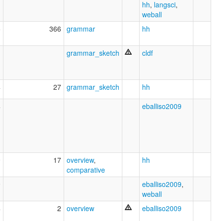
hh
,
langsci
,
weball
5
366
grammar
hh
1
grammar_sketch
cldf
4
27
grammar_sketch
hh
4
eballiso2009
9
17
overview
,
hh
comparative
9
eballiso2009
,
weball
4
2
overview
eballiso2009