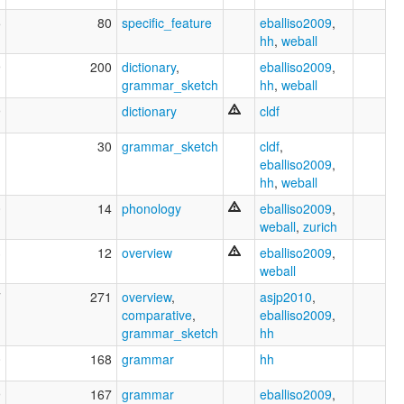
5
80
specific_feature
eballiso2009
,
hh
,
weball
9
200
dictionary
,
eballiso2009
,
grammar_sketch
hh
,
weball
9
dictionary
cldf
1
30
grammar_sketch
cldf
,
eballiso2009
,
hh
,
weball
0
14
phonology
eballiso2009
,
weball
,
zurich
3
12
overview
eballiso2009
,
weball
7
271
overview
,
asjp2010
,
comparative
,
eballiso2009
,
grammar_sketch
hh
0
168
grammar
hh
9
167
grammar
eballiso2009
,