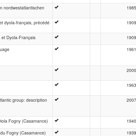
n nordwestatlantischen
198
 et dyola-français, précédé
190
a et Dyola-Français
190
guage
196
200
196
lantic group: description
200
Diola Fogny (Casamance)
194
a du Fogny (Casamance)
193