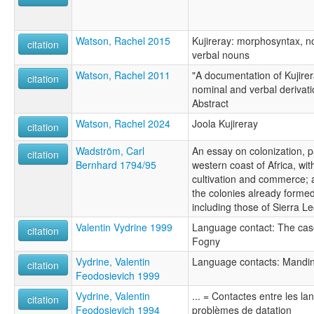
Watson, Rachel 2015
Kujireray: morphosyntax, no
citation
verbal nouns
Watson, Rachel 2011
"A documentation of Kujirer
citation
nominal and verbal deriva
Abstract
Watson, Rachel 2024
Joola Kujireray
citation
Wadström, Carl
An essay on colonization, pa
citation
Bernhard 1794/95
western coast of Africa, wi
cultivation and commerce; a
the colonies already formed,
including those of Sierra 
Valentin Vydrine 1999
Language contact: The cas
citation
Fogny
Vydrine, Valentin
Language contacts: Mandin
citation
Feodosievich 1999
Vydrine, Valentin
... = Contactes entre les l
citation
Feodosievich 1994
problèmes de datation