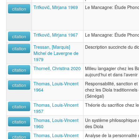
Trifkovič, Mirjana 1969
Le Mancagne: Étude Phono
citation
Trifkovič, Mirjana 1967
Le Mancagne: Étude Phono
citation
Tressan, [Marquis]
Description succincte du d
citation
Michel de Lavergne de
1979
Thornell, Christina 2020
Milieu langagier chez les B
citation
aujourd'hui et dans l'avenir
Thomas, Louis-Vincent
Responsabilité, sanction et 
citation
1964
chez les Diola traditionne
(Sénégal)
Thomas, Louis-Vincent
Théorie du sacrifice chez 
citation
1957
Thomas, Louis-Vincent
Un système philosophique s
citation
1960
des Diola
Thomas, Louis-Vincent
Analyse de la personnalité 
citation