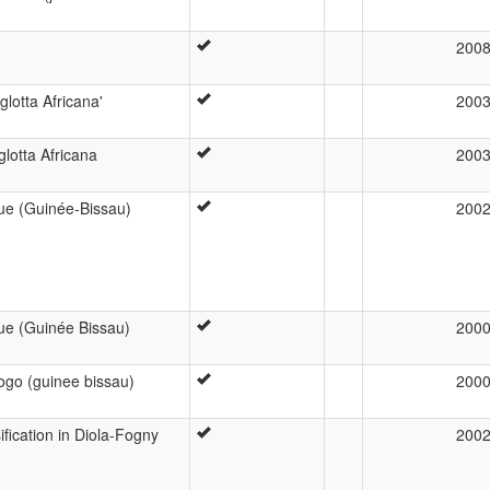
200
glotta Africana'
200
lotta Africana
200
ue (Guinée-Bissau)
200
ue (Guinée Bissau)
200
jogo (guinee bissau)
200
ication in Diola-Fogny
200