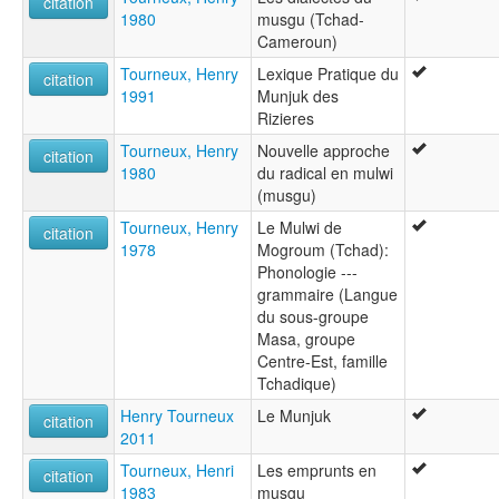
citation
1980
musgu (Tchad-
Cameroun)
Tourneux, Henry
Lexique Pratique du
citation
1991
Munjuk des
Rizieres
Tourneux, Henry
Nouvelle approche
citation
1980
du radical en mulwi
(musgu)
Tourneux, Henry
Le Mulwi de
citation
1978
Mogroum (Tchad):
Phonologie ---
grammaire (Langue
du sous-groupe
Masa, groupe
Centre-Est, famille
Tchadique)
Henry Tourneux
Le Munjuk
citation
2011
Tourneux, Henri
Les emprunts en
citation
1983
musgu