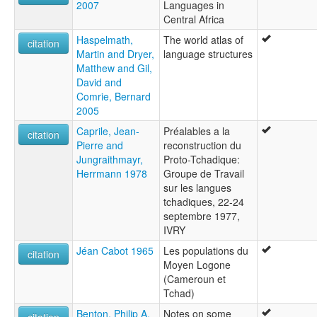
2007
Languages in
Central Africa
Haspelmath,
The world atlas of
citation
Martin and Dryer,
language structures
Matthew and Gil,
David and
Comrie, Bernard
2005
Caprile, Jean-
Préalables a la
citation
Pierre and
reconstruction du
Jungraithmayr,
Proto-Tchadique:
Herrmann 1978
Groupe de Travail
sur les langues
tchadiques, 22-24
septembre 1977,
IVRY
Jéan Cabot 1965
Les populations du
citation
Moyen Logone
(Cameroun et
Tchad)
Benton, Philip A.
Notes on some