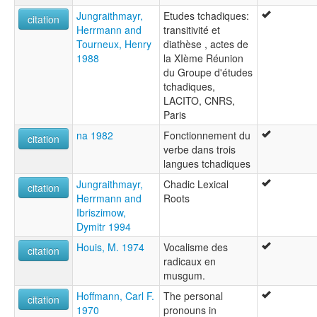
Jungraithmayr,
Etudes tchadiques:
citation
Herrmann and
transitivité et
Tourneux, Henry
diathèse , actes de
1988
la XIème Réunion
du Groupe d'études
tchadiques,
LACITO, CNRS,
Paris
na 1982
Fonctionnement du
citation
verbe dans trois
langues tchadiques
Jungraithmayr,
Chadic Lexical
citation
Herrmann and
Roots
Ibriszimow,
Dymitr 1994
Houis, M. 1974
Vocalisme des
citation
radicaux en
musgum.
Hoffmann, Carl F.
The personal
citation
1970
pronouns in