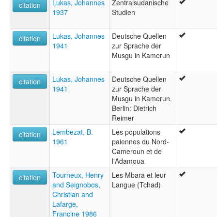
Lukas, Johannes
Zentralsudanische
citation
1937
Studien
Lukas, Johannes
Deutsche Quellen
citation
1941
zur Sprache der
Musgu in Kamerun
Lukas, Johannes
Deutsche Quellen
citation
1941
zur Sprache der
Musgu in Kamerun.
Berlin: Dietrich
Reimer
Lembezat, B.
Les populations
citation
1961
paiennes du Nord-
Cameroun et de
l'Adamoua
Tourneux, Henry
Les Mbara et leur
citation
and Seignobos,
Langue (Tchad)
Christian and
Lafarge,
Francine 1986