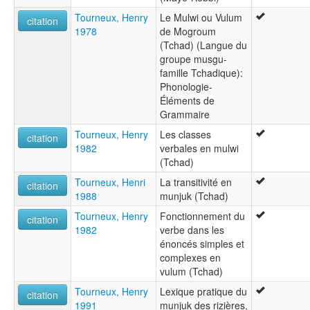
Tourneux, Henry
Le Mulwi ou Vulum
citation
1978
de Mogroum
(Tchad) (Langue du
groupe musgu-
famille Tchadique):
Phonologie-
Éléments de
Grammaire
Tourneux, Henry
Les classes
citation
1982
verbales en mulwi
(Tchad)
Tourneux, Henri
La transitivité en
citation
1988
munjuk (Tchad)
Tourneux, Henry
Fonctionnement du
citation
1982
verbe dans les
énoncés simples et
complexes en
vulum (Tchad)
Tourneux, Henry
Lexique pratique du
citation
1991
munjuk des rizières,