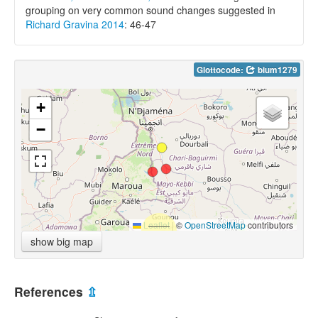
grouping on very common sound changes suggested in
Richard Gravina 2014
: 46-47
Glottocode:
bium1279
+
−
Leaflet
|
©
OpenStreetMap
contributors
show big map
References
⇫