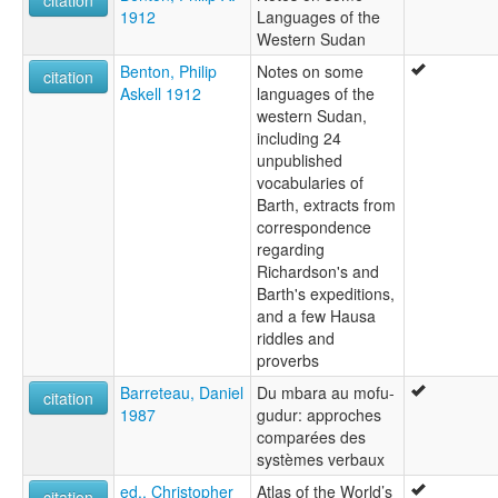
citation
1912
Languages of the
Western Sudan
Benton, Philip
Notes on some
citation
Askell 1912
languages of the
western Sudan,
including 24
unpublished
vocabularies of
Barth, extracts from
correspondence
regarding
Richardson's and
Barth's expeditions,
and a few Hausa
riddles and
proverbs
Barreteau, Daniel
Du mbara au mofu-
citation
1987
gudur: approches
comparées des
systèmes verbaux
ed., Christopher
Atlas of the World’s
citation