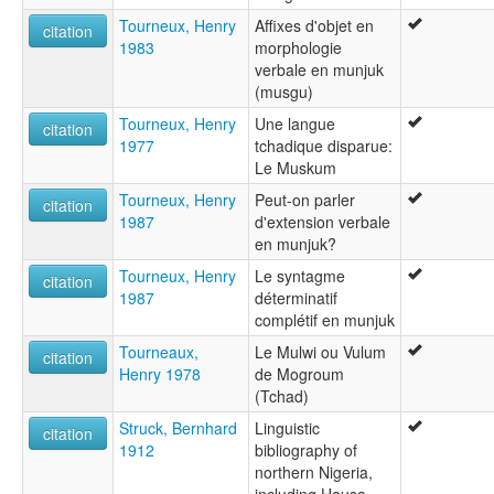
Tourneux, Henry
Affixes d'objet en
citation
1983
morphologie
verbale en munjuk
(musgu)
Tourneux, Henry
Une langue
citation
1977
tchadique disparue:
Le Muskum
Tourneux, Henry
Peut-on parler
citation
1987
d'extension verbale
en munjuk?
Tourneux, Henry
Le syntagme
citation
1987
déterminatif
complétif en munjuk
Tourneaux,
Le Mulwi ou Vulum
citation
Henry 1978
de Mogroum
(Tchad)
Struck, Bernhard
Linguistic
citation
1912
bibliography of
northern Nigeria,