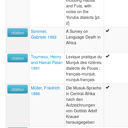
including Hausa
and Fula, with
notes on the
Yoruba dialects [pt.
2]
Sommer,
A Survey on
citation
Gabriele 1992
Language Death in
Africa
Tourneux, Henry
Lexique pratique du
citation
and Hamat Patan
Munjuk des rizières:
1991
dialecte de Pouss ;
français-munjuk,
munjuk-français
Müller, Friedrich
Die Musuk-Sprache
citation
1886
in Central-Afrika
nach den
Aufzeichnungen
von Gottlob Adolf
Krause
herausgegeben