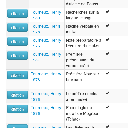
dialecte de Pouss
Tourneux, Henry
Recherches sur la
citation
1980
langue 'musgu'
Tourneux, Henri
Racine verbale en
citation
1978
mulwi
Tourneux, Henry
Note préparatoire à
citation
1976
l'écriture du mulwi
Tourneux, Henry
Première
citation
1987
présentation du
verbe mbárá
Tourneux, Henry
Prémière Note sur
citation
1978
le Mbara
Tourneux, Henry
Le préfixe nominal
citation
1978
a- en mulwi
Tourneux, Henry
Phonologie du
citation
1976
muwli de Mogroum
(Tchad)
Tourneux, Henry
Les dialectes du