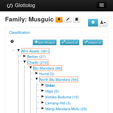
Glottolog
Languages
Family:
Musguic
Families
Classification
Language Search
open Musguic
expand all
collapse all
References
▼
Afro-Asiatic (381)
►
Reference Search
Berber (27)
▼
Chadic (210)
GlottoScope
▼
Biu-Mandara (80)
►
Hurza (2)
About
▼
North Biu-Mandara (50)
►
Gidar
►
Higic (5)
►
Kotoko-Buduma (10)
►
Lamang-Hdi (3)
►
Margi-Mandara-Mofu (25)