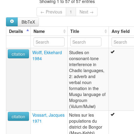
Showing 1 to 57 of 57 entries
← Previous
1
Next →
BibTeX
Details
Name
Title
Any field
Wolff, Ekkehard
Studies on
citation
1984
consonant-tone
interference in
Chadic languages,
2: adverb and
verbal noun
formation in the
Musgu language of
Mogroum
(Vulum/Mulwi)
Vossart, Jacques
Notes sur les
citation
1971
populations du
district de Bongor
(Mayo-Kebbi)