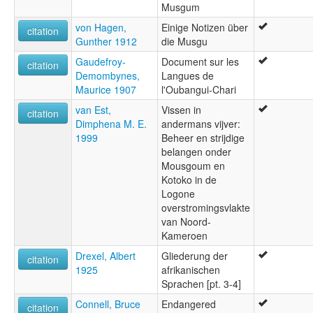
Musgum
von Hagen,
Einige Notizen über
citation
Gunther 1912
die Musgu
Gaudefroy-
Document sur les
citation
Demombynes,
Langues de
Maurice 1907
l'Oubangui-Chari
van Est,
Vissen in
citation
Dimphena M. E.
andermans vijver:
1999
Beheer en strijdige
belangen onder
Mousgoum en
Kotoko in de
Logone
overstromingsvlakte
van Noord-
Kameroen
Drexel, Albert
Gliederung der
citation
1925
afrikanischen
Sprachen [pt. 3-4]
Connell, Bruce
Endangered
citation