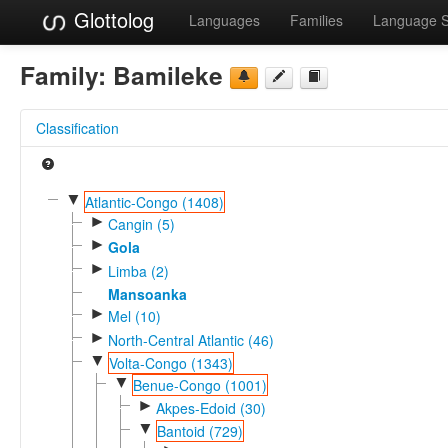
Glottolog
Languages
Families
Language 
Family:
Bamileke
Classification
▼
Atlantic-Congo (1408)
►
Cangin (5)
►
Gola
►
Limba (2)
Mansoanka
►
Mel (10)
►
North-Central Atlantic (46)
▼
Volta-Congo (1343)
▼
Benue-Congo (1001)
►
Akpes-Edoid (30)
▼
Bantoid (729)