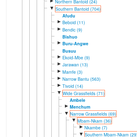
►
Northern Bantoid (24)
▼
Southern Bantoid (704)
Afudu
►
Beboid (11)
►
Bendic (9)
Bishuo
►
Buru-Angwe
Busuu
►
Ekoid-Mbe (9)
►
Jarawan (13)
►
Mamfe (3)
►
Narrow Bantu (563)
►
Tivoid (14)
▼
Wide Grassfields (71)
Ambele
►
Menchum
▼
Narrow Grassfields (69)
▼
Mbam-Nkam (36)
►
Nkambe (7)
▼
Southern Mbam-Nkam (29