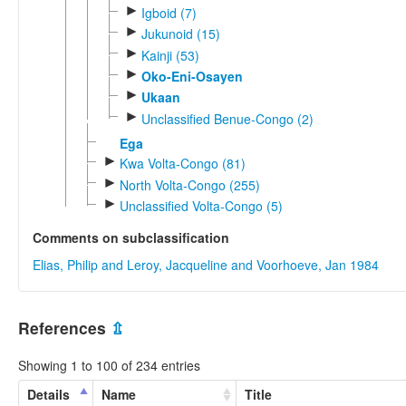
►
Igboid (7)
►
Jukunoid (15)
►
Kainji (53)
►
Oko-Eni-Osayen
►
Ukaan
►
Unclassified Benue-Congo (2)
Ega
►
Kwa Volta-Congo (81)
►
North Volta-Congo (255)
►
Unclassified Volta-Congo (5)
Comments on subclassification
Elias, Philip and Leroy, Jacqueline and Voorhoeve, Jan 1984
References
⇫
Showing 1 to 100 of 234 entries
Details
Name
Title