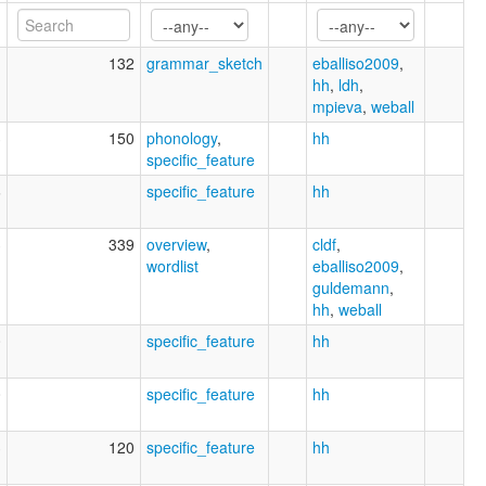
1
132
grammar_sketch
eballiso2009
,
hh
,
ldh
,
mpieva
,
weball
3
150
phonology
,
hh
specific_feature
6
specific_feature
hh
3
339
overview
,
cldf
,
wordlist
eballiso2009
,
guldemann
,
hh
,
weball
0
specific_feature
hh
0
specific_feature
hh
3
120
specific_feature
hh