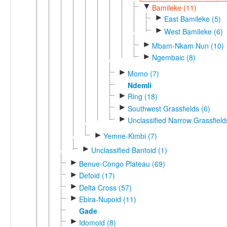
▼
Bamileke (11)
►
East Bamileke (5)
►
West Bamileke (6)
►
Mbam-Nkam Nun (10)
►
Ngembaic (8)
►
Momo (7)
Ndemli
►
Ring (18)
►
Southwest Grassfields (6)
►
Unclassified Narrow Grassfield
►
Yemne-Kimbi (7)
►
Unclassified Bantoid (1)
►
Benue-Congo Plateau (69)
►
Defoid (17)
►
Delta Cross (57)
►
Ebira-Nupoid (11)
Gade
►
Idomoid (8)