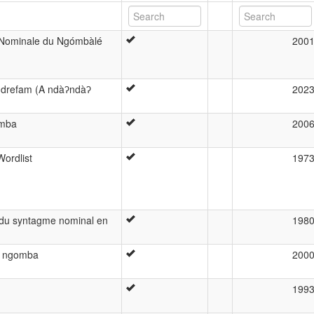
 Nominale du Ngómbàlé
200
ndrefam (A ndàʔndàʔ
202
omba
200
ordlist
197
du syntagme nominal en
198
u ngomba
200
199