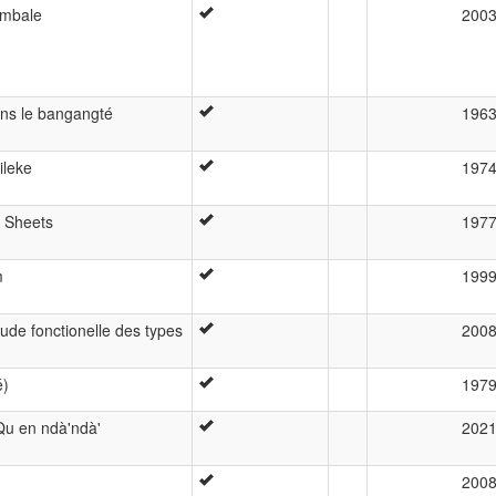
ombale
200
ans le bangangté
196
ileke
197
 Sheets
197
m
199
 Étude fonctionelle des types
200
é)
197
Qu en ndà'ndà'
202
200