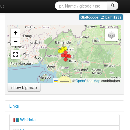
ut
Glottocode:
bami1239
+
−
Leaflet
|
©
OpenStreetMap
contributors
show big map
Links
Wikidata