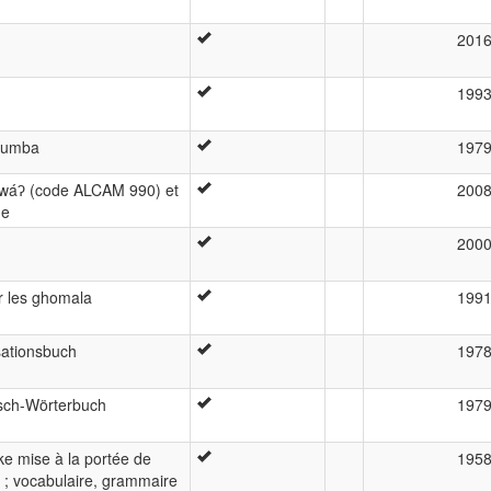
201
199
edumba
197
Kwáʔ (code ALCAM 990) et
200
he
200
r les ghomala
199
ationsbuch
197
sch-Wörterbuch
197
ke mise à la portée de
195
e ; vocabulaire, grammaire