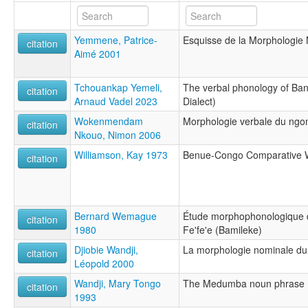
Yemmene, Patrice-
Esquisse de la Morphologie
citation
Aimé 2001
Tchouankap Yemeli,
The verbal phonology of Ba
citation
Arnaud Vadel 2023
Dialect)
Wokenmendam
Morphologie verbale du ng
citation
Nkouo, Nimon 2006
Williamson, Kay 1973
Benue-Congo Comparative W
citation
Bernard Wemague
Étude morphophonologique 
citation
1980
Fe'fe'e (Bamileke)
Djiobie Wandji,
La morphologie nominale d
citation
Léopold 2000
Wandji, Mary Tongo
The Medumba noun phrase
citation
1993