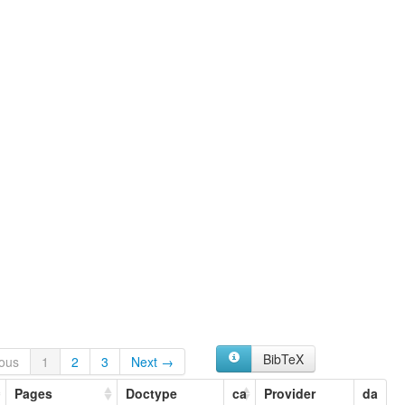
BibTeX
ous
1
2
3
Next →
Pages
Doctype
ca
Provider
da