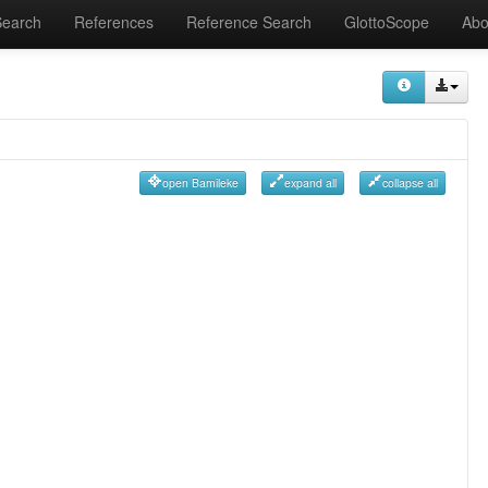
Search
References
Reference Search
GlottoScope
Abo
open Bamileke
expand all
collapse all