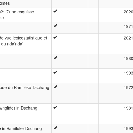
ximes
áʔ: D'une esquisse
202
he
197
e vue lexicostatistique et
202
 du nda’nda’
198
199
tude du Bamiléké-Dschang
197
nglide) in Dschang
198
ne in Bamileke-Dschang
199