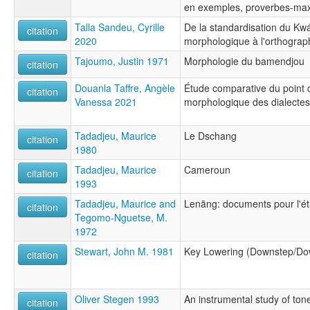
en exemples, proverbes-ma
Talla Sandeu, Cyrille
De la standardisation du Kw
citation
2020
morphologique à l'orthograp
Tajoumo, Justin 1971
Morphologie du bamendjou
citation
Douanla Taffre, Angèle
Étude comparative du point d
citation
Vanessa 2021
morphologique des dialectes
Tadadjeu, Maurice
Le Dschang
citation
1980
Tadadjeu, Maurice
Cameroun
citation
1993
Tadadjeu, Maurice and
Lenāng: documents pour l'é
citation
Tegomo-Nguetse, M.
1972
Stewart, John M. 1981
Key Lowering (Downstep/Dow
citation
Oliver Stegen 1993
An instrumental study of to
citation