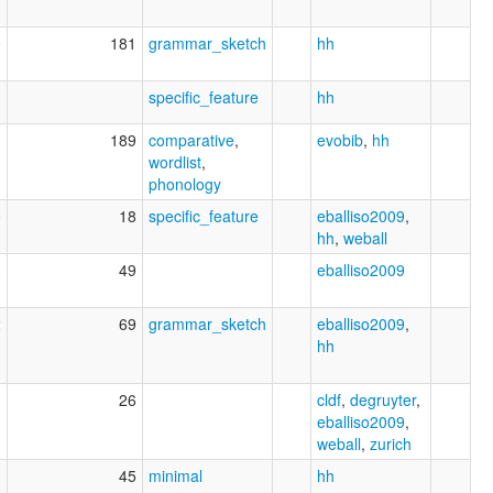
0
181
grammar_sketch
hh
1
specific_feature
hh
1
189
comparative
,
evobib
,
hh
wordlist
,
phonology
0
18
specific_feature
eballiso2009
,
hh
,
weball
3
49
eballiso2009
2
69
grammar_sketch
eballiso2009
,
hh
1
26
cldf
,
degruyter
,
eballiso2009
,
weball
,
zurich
3
45
minimal
hh