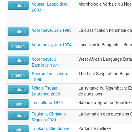
Voutsa, Leopoldine
Morphologie Verbale du Ng
citation
2003
Voorhoeve, Jan 1963
La classification nominale d
citation
Voorhoeve, Jan 1974
Locatives in Bangante - Bam
citation
Voorhoeve, J.
West African Language Data
citation
Bamileke 1977
Konrad Tuchscherer
The Lost Script of the Baga
citation
1999
Ndiola Tsuata,
La syntaxe du Ŋ́gʲɛ̃̀mbɔ̃̀ɔ̃̀ŋ:
citation
Laurence 2008
de questions
Tschoffouo 1979
Babadjou-Sprache (Bamilék
citation
Toukam, Christelle
La formation des questions 
citation
Niguieu 2021
Toukam, Dieudonné
Parlons Bamiléké
citation