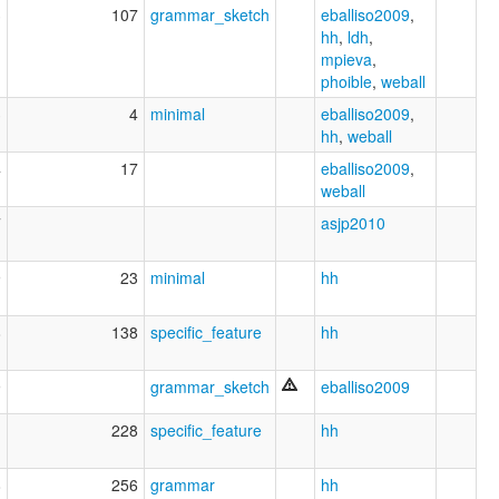
3
107
grammar_sketch
eballiso2009
,
hh
,
ldh
,
mpieva
,
phoible
,
weball
3
4
minimal
eballiso2009
,
hh
,
weball
4
17
eballiso2009
,
weball
7
asjp2010
9
23
minimal
hh
8
138
specific_feature
hh
9
grammar_sketch
eballiso2009
1
228
specific_feature
hh
8
256
grammar
hh