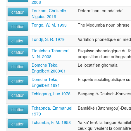
2008
Toukam, Christelle
Déterminant en nda'nda'
citation
Niguieu 2016
Tongo, W. M. 1993
The Medumba noun phrase
citation
Tondji, S. R. 1979
Variation phonétique en m
citation
Tientcheu Tchameni,
Esquisse phonologique du 
citation
N. N. 2008
proposition d'une orthograp
Domche Teko,
Le locatif en ghomala'
citation
Engelbert 2000/01
Domche Teko,
Enquête sociolinguistique su
citation
Engelbert 1991
Tchiegang, Luc 1978
Bangangté-Deutsch-Konvers
citation
Tchapnda, Emmanuel
Bamiléké (Batchingou)-Deut
citation
1979
Tchamba, F. M. 1958
Ya ka' ten!: la langue Bamile
citation
ceux qui veulent la connaîtr