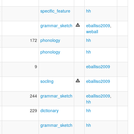
6
specific_feature
hh
3
grammar_sketch
eballiso2009
,
weball
9
172
phonology
hh
8
phonology
hh
0
9
eballiso2009
1
socling
eballiso2009
8
244
grammar_sketch
eballiso2009
,
hh
9
229
dictionary
hh
8
grammar_sketch
hh